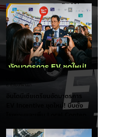
EV Cars Thailand
6 ชั่วโมงที่ผ่านมา
อินโดนีเซียเตรียมอัดมาตรการ
EV Incentive ชุดใหม่! บีบตั้ง
โรงงานและเพิ่ม Local Content
ชิงฐานผลิตแข่งกับไทย
แม้ยอดขายรถยนต์ไฟฟ้า (EV) ในประเทศ
อินโดนีเซียจะเติบโตขึ้นอย่างรวดเร็ว แต่รัฐบาล