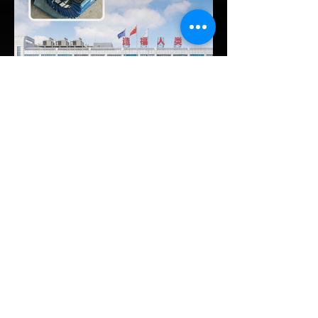
อินโดนีเซียเตรียมคลอดแพ็กเกจสิทธิประโยชน์
และมาตรการจูงใจ (EV Incentive) ชุดใหม่
เพื่อเปลี่ยนผ่านจากการเป็นเพียง "ตลาดผู้ซื้อ"
ไปสู่การเป็น "ฐานการผลิตหลักในภูมิภาค
อาเซียน" ช้าไม่ได้เพื่อเร่งเปิดศึกแข่งกับ
ประเทศไทย ยกระดับสู่เฟสโรงงาน: เปลี่ยนจุด
โฟกัสจากการอุดหนุนยอดขาย นำเข้า CBU มา
เป็นการดึงดูดค่ายรถให้เข้ามาลงทุนตั้งโรงงาน
ผลิตในประเทศจริง ชูกฎเหล็ก Local
Content: กำหนดสัดส่วนการใช้ชิ้นส่วนและวัต
EV Cars Thailand
ถ
6 ชั่วโมงที่ผ่านมา
CALB ยกระบบปฏิรูปคุณภาพ
ครั้งใหญ่! หลังเกิดวิกฤต
"แบตเตอรี่กล้วยหอม" บวมพอง
ในรถ EV ของ GAC Aion
เผยผู้ผลิตแบตเตอรี่รายใหญ่อันดับ 3 ของจีน
อย่าง CALB ประกาศปฏิรูปกระบวนการผลิต
และควบคุมคุณภาพภายในองค์กรอย่างเข้มงวด
หลังเกิดปัญหากรณีเซลล์แบตเตอรี่ LFP ขนาด