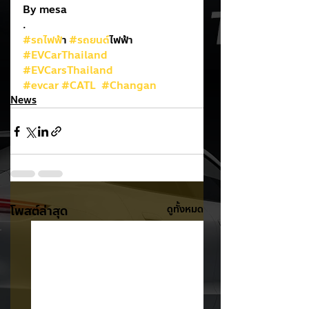
By mesa
.
#รถไฟฟ
้า 
#รถยนต
์ไฟฟ้า
#EVCarThailand
#EVCarsThailand
#evcar
#CATL
#Changan
News
โพสต์ล่าสุด
ดูทั้งหมด