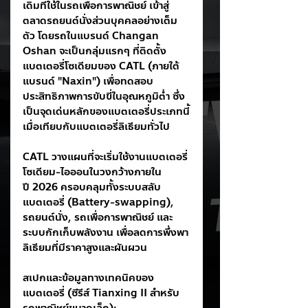
เดิมที่ใช้ในรถเพื่อการพาณิชย์ เข้าสู่
ตลาดรถยนต์นั่งส่วนบุคคลอย่างเต็ม
ตัว โดยรถในแบรนด์ Changan 
Oshan จะเป็นกลุ่มแรกๆ ที่ติดตั้ง
แบตเตอรี่โซเดียมของ CATL (ภายใต้
แบรนด์ "Naxin") เพื่อทดสอบ
ประสิทธิภาพการขับขี่ในอุณหภูมิต่ำ ซึ่ง
เป็นจุดเด่นหลักของแบตเตอรี่ประเภทนี้
เมื่อเทียบกับแบตเตอรี่ลิเธียมทั่วไป
CATL วางแผนที่จะเริ่มใช้งานแบตเตอรี่
โซเดียม-ไอออนในวงกว้างภายใน
ปี 2026 ครอบคลุมทั้งระบบสลับ
แบตเตอรี่ (Battery-swapping), 
รถยนต์นั่ง, รถเพื่อการพาณิชย์ และ
ระบบกักเก็บพลังงาน เพื่อลดการพึ่งพา
ลิเธียมที่มีราคาสูงและผันผวน
สเปกและข้อมูลทางเทคนิคของ
แบตเตอรี่ (ซีรีส์ Tianxing II สำหรับ