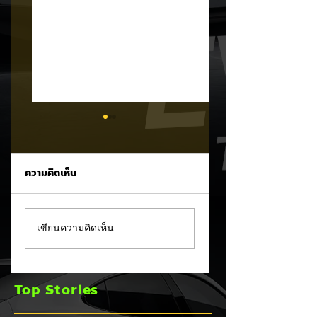
ความคิดเห็น
CALB ยกระบบปฏิรูป
Ford เปิดตัว
เขียนความคิดเห็น…
คุณภาพครั้งใหญ่!
Fathom กระบะไฟฟ้
หลังเกิดวิกฤต
ราคาประหยัด เริ่มไม่
"แบตเตอรี่กล้วยหอม"
ถึง 1 ล้านบาทเตรียม
Top Stories
บวมพองในรถ EV
ขายปี 2027 ท้าชน 
ของ GAC Aion
จีน