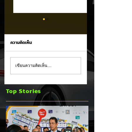
ความคิดเห็น
Tesla ยอมรับ!
อินโดนีเซียเตรียมอัด
เขียนความคิดเห็น…
Cybertruck เจอ
มาตรการ EV
ปัญหา PCS พร้อม
Incentive ชุดใหม่!
ขยายประกันยาว 8 ปี
บีบตั้งโรงงานและเพิ
Top Stories
240,000 กม. 🚗⚡
Local Content ชิง
ฐานผลิตแข่งกับไทย