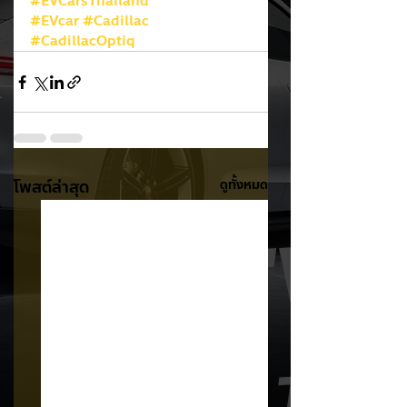
#EVCarsThailand
#EVcar
#Cadillac
#CadillacOptiq
โพสต์ล่าสุด
ดูทั้งหมด