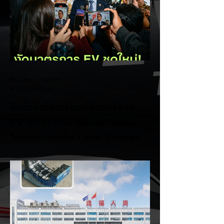
EV Cars Thailand
9 ชั่วโมงที่ผ่านมา
อินโดนีเซียเตรียมอัดมาตรการ
EV Incentive ชุดใหม่! บีบตั้ง
โรงงานและเพิ่ม Local Content
ชิงฐานผลิตแข่งกับไทย
แม้ยอดขายรถยนต์ไฟฟ้า (EV) ในประเทศ
อินโดนีเซียจะเติบโตขึ้นอย่างรวดเร็ว แต่รัฐบาล
อินโดนีเซียเตรียมคลอดแพ็กเกจสิทธิประโยชน์
และมาตรการจูงใจ (EV Incentive) ชุดใหม่
เพื่อเปลี่ยนผ่านจากการเป็นเพียง "ตลาดผู้ซื้อ"
ไปสู่การเป็น "ฐานการผลิตหลักในภูมิภาค
อาเซียน" ช้าไม่ได้เพื่อเร่งเปิดศึกแข่งกับ