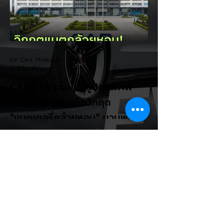
ประเทศไทย ยกระดับสู่เฟสโรงงาน: เปลี่ยนจุด
โฟกัสจากการอุดหนุนยอดขาย นำเข้า CBU มา
เป็นการดึงดูดค่ายรถให้เข้ามาลงทุนตั้งโรงงาน
ผลิตในประเทศจริง ชูกฎเหล็ก Local
Content: กำหนดสัดส่วนการใช้ชิ้นส่วนและวัต
EV Cars Thailand
ถ
9 ชั่วโมงที่ผ่านมา
CALB ยกระบบปฏิรูปคุณภาพ
ครั้งใหญ่! หลังเกิดวิกฤต
"แบตเตอรี่กล้วยหอม" บวมพอง
ในรถ EV ของ GAC Aion
เผยผู้ผลิตแบตเตอรี่รายใหญ่อันดับ 3 ของจีน
อย่าง CALB ประกาศปฏิรูปกระบวนการผลิต
และควบคุมคุณภาพภายในองค์กรอย่างเข้มงวด
หลังเกิดปัญหากรณีเซลล์แบตเตอรี่ LFP ขนาด
177 Ah บวมพองจนมีรูปทรงงอคล้ายกล้วย
หอม (Banana Battery) ส่งผลให้รถยนต์
ไฟฟ้า GAC Aion S ที่ใช้งานเชิงพาณิชย์ (เช่น
แท็กซี่ และ Ride-hailing) เกิดอาการ