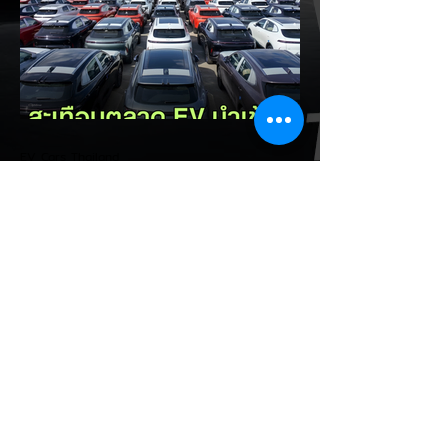
กะทัดรัดที่ชูจุดเด่นเรื่องพื้นที่ใช้สอยภายในห้อง
โดยสาร และการรองรับเทคโนโลยีชาร์จเร็ว DC
Fast Charge รายละเอียดจากรายงาน (อ้า
งอิงสเปคยุโรป): มิติตัวถังและพื้นที่: ตัวรถยาว
4,270 มม. กว้าง 1,810 มม. สูง 1,635 มม.
ระยะฐานล้อ 2,605 มม. ความจุสัมภาระท้าย
510 ลิตร (พับเบาะเพิ่มเป็น 1,605 ลิตร)...
EV Cars Thailand
3 ชั่วโมงที่ผ่านมา
รัฐบาลจ่อขึ้นภาษี EV นำเข้า! ค่าย
รถจีนผวา ผู้นำเข้ารถ EV เตือน
ราคารถใหม่พุ่ง 30%
กระทรวงการคลัง นำโดย นายเอกนิติ นิติทัณฑ์
ประภาศ เตรียมปรับโครงสร้างภาษีสรรพสามิต
รถยนต์ไฟฟ้า (EV) โดยจ่อปรับขึ้นอัตราภาษี
สำหรับรถยนต์ EV นำเข้า (CBU) จากค่ายที่
ไม่มีโรงงานผลิตในไทย ขณะเดียวกันจะมอบ
สิทธิประโยชน์ทางภาษีที่เหนือกว่าให้กับผู้
ประกอบการที่เข้ามาตั้งโรงงานผลิตและใช้เครือ