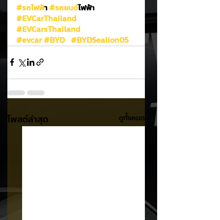
#รถไฟฟ
้า 
#รถยนต
์ไฟฟ้า
#EVCarThailand
#EVCarsThailand
#evcar
#BYD
#BYDSealion05
โพสต์ล่าสุด
ดูทั้งหมด