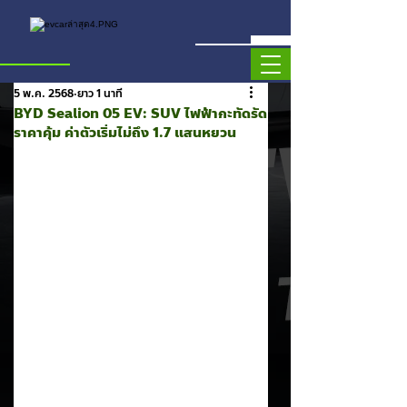
5 พ.ค. 2568
ยาว 1 นาที
BYD Sealion 05 EV: SUV ไฟฟ้ากะทัดรัด
ราคาคุ้ม ค่าตัวเริ่มไม่ถึง 1.7 แสนหยวน