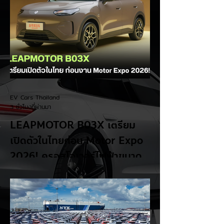
EV Cars Thailand
3 ชั่วโมงที่ผ่านมา
LEAPMOTOR B03X เตรียม
เปิดตัวในไทยก่อน Motor Expo
2026! ครอสโอเวอร์ไฟฟ้าขนาด
กะทัดรัด ลุ้นสเปคและราคาเร็วๆ นี้
LEAPMOTOR B03X รถยนต์ไฟฟ้าทรง
Compact Crossover ขับเคลื่อนล้อหน้า รุ่น
ใหม่ล่าสุดจากแบรนด์ LEAPMOTOR ที่เตรียม
เปิดตัวในประเทศไทยก่อนช่วงงาน MOTOR
EXPO 2026 โดย B03X ถือเป็นรถ EV ไซส์