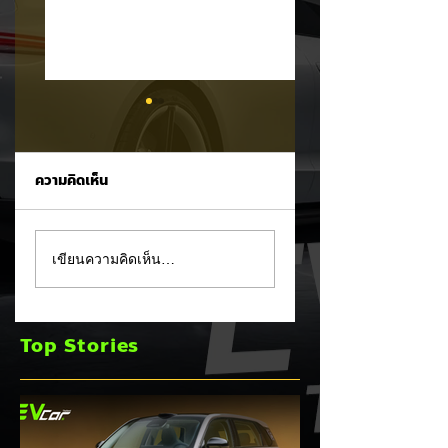
ความคิดเห็น
รัฐบาลจ่อขึ้นภาษี EV
Mitsubishi Motor
เขียนความคิดเห็น…
นำเข้า! ค่ายรถจีนผวา
เผยงบ Q1 FY2026
ผู้นำเข้ารถ EV เตือน
กำไรพุ่งโต 100% แม
ราคารถใหม่พุ่ง 30%
ยอดขายโลกลด 8%
Top Stories
เร่งส่ง Pajero ใหม่
และบุก HEV