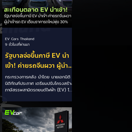
เบาะเพิ่มเป็น 1,605 ลิตร)...
EV Cars Thailand
9 ชั่วโมงที่ผ่านมา
รัฐบาลจ่อขึ้นภาษี EV นำ
เข้า! ค่ายรถจีนผวา ผู้นำ
เข้ารถ EV เตือนราคารถ
กระทรวงการคลัง นำโดย นายเอกนิติ
นิติทัณฑ์ประภาศ เตรียมปรับโครงสร้าง
ใหม่พุ่ง 30%
ภาษีสรรพสามิตรถยนต์ไฟฟ้า (EV) โดย
จ่อปรับขึ้นอัตราภาษีสำหรับรถยนต์ EV
นำเข้า (CBU) จากค่ายที่ไม่มีโรงงาน
ผลิตในไทย ขณะเดียวกันจะมอบสิทธิ
ประโยชน์ทางภาษีที่เหนือกว่าให้กับผู้
ประกอบการที่เข้ามาตั้งโรงงานผลิตและ
ใช้เครือข่ายซัพพลายเชนชิ้นส่วนใน