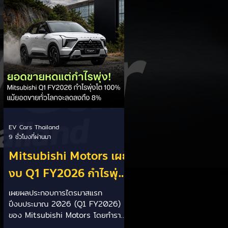
ประเทศ โดยเตรียมเสนอ ครม.
พิจารณาภายในเดือนกันยายน 2569 นี้
ให้สิทธิประโยชน์คนตั้งโรงงาน: รัฐบาล
เน้นสร้างความเท่าเทียมและกระตุ้นการ
ลงทุนในประเทศ โดยให้สิทธิประโยชน์ดี
กว่าแก่ผู้
EV Cars Thailand
9 ชั่วโมงที่ผ่านมา
Mitsubishi Motors เผย
งบ Q1 FY2026 กำไรพุ่ง
โต 100% แม้ยอดขายโลก
เผยผลประกอบการไตรมาสแรก
ปีงบประมาณ 2026 (Q1 FY2026)
ลด 8% เร่งส่ง Pajero
ของ Mitsubishi Motors โดยทำราย
ใหม่และบุก HEV
ได้สุทธิ 619.9 พันล้านเยน พร้อมทำ