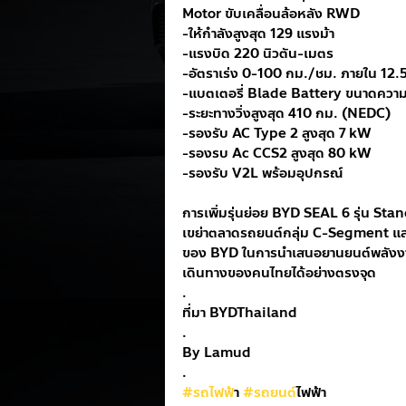
Motor ขับเคลื่อนล้อหลัง RWD
-ให้กำลังสูงสุด 129 แรงม้า
-แรงบิด 220 นิวตัน-เมตร
-อัตราเร่ง 0-100 กม./ชม. ภายใน 12.5 
-แบตเตอรี่ Blade Battery ขนาดควา
-ระยะทางวิ่งสูงสุด 410 กม. (NEDC)
-รองรับ AC Type 2 สูงสุด 7 kW
-รองรบ Ac CCS2 สูงสุด 80 kW
-รองรับ V2L พร้อมอุปกรณ์
การเพิ่มรุ่นย่อย BYD SEAL 6 รุ่น Stan
เขย่าตลาดรถยนต์กลุ่ม C-Segment แล
ของ BYD ในการนำเสนอยานยนต์พลังงานท
เดินทางของคนไทยได้อย่างตรงจุด
.
ที่มา BYDThailand
.
By Lamud
.
#รถไฟฟ
้า 
#รถยนต
์ไฟฟ้า