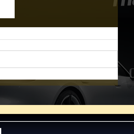
ิด
ด
นี้
d