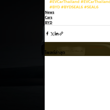
#EVCarThailand
#EVCarThailan
#BYD
#BYDSEAL6
#SEAL6
News
Cars
BYD
โพสต์ล่าสุด