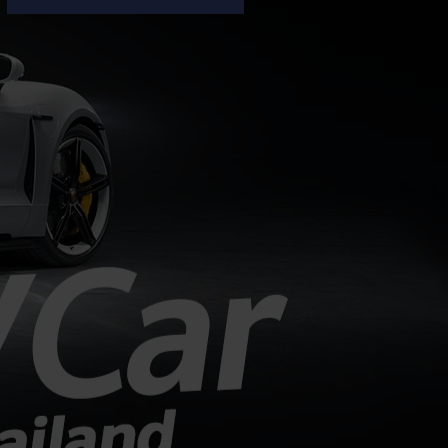
กำไรสุทธิแตะ 1.4 พันล้านเยน (ราว
293 ล้านบาท) เพิ่มขึ้น 100% จากช่วง
เดียวกันของปีก่อน แม้ยอดขายรถยนต์
ทั่วโลกจะลดลง 8% เหลือ 179,000
คัน ซึ่งผลงานที่เติบโตได้ดีเป็นผลมาจาก
การฟื้นตัวในตลาดอเมริกาเหนือ และการ
ควบคุมต้นทุนที่มีประสิทธิภาพ กำไรพุ่ง
สวนทางยอดขาย: แม้ยอดขายทั่วโลกจะ
ลดลงจาก 195,000 คัน เหลือ
179,000 คัน (ผลกระทบจาก
ตะวันออกกลางและตลาดอาเซียนชะลอ
ตัว)...