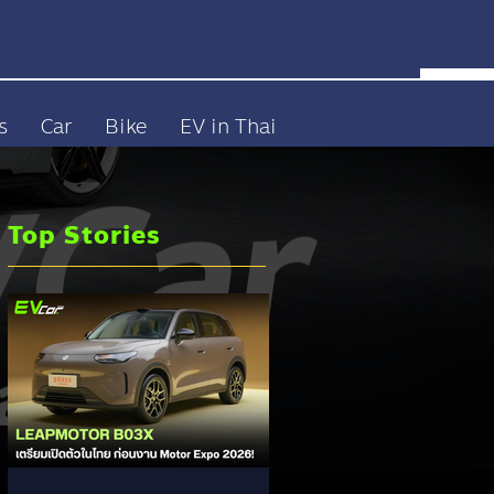
s
Car
Bike
EV in Thai
Top Stories