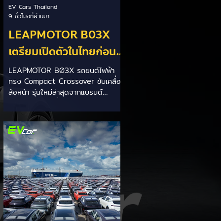
EV Cars Thailand
9 ชั่วโมงที่ผ่านมา
LEAPMOTOR B03X
เตรียมเปิดตัวในไทยก่อน
Motor Expo 2026! ครอ
LEAPMOTOR B03X รถยนต์ไฟฟ้า
ทรง Compact Crossover ขับเคลื่อน
สโอเวอร์ไฟฟ้าขนาด
ล้อหน้า รุ่นใหม่ล่าสุดจากแบรนด์
กะทัดรัด ลุ้นสเปคและรา
LEAPMOTOR ที่เตรียมเปิดตัวใน
ประเทศไทยก่อนช่วงงาน MOTOR
คาเร็วๆ นี้
EXPO 2026 โดย B03X ถือเป็นรถ
EV ไซส์กะทัดรัดที่ชูจุดเด่นเรื่องพื้นที่
ใช้สอยภายในห้องโดยสาร และการ
รองรับเทคโนโลยีชาร์จเร็ว DC Fast
Charge รายละเอียดจากรายงาน (อ้า
งอิงสเปคยุโรป): มิติตัวถังและพื้นที่: ตัว
รถยาว 4,270 มม. กว้าง 1,810 มม.
สูง 1,635 มม. ระยะฐานล้อ 2,605
มม. ความจุสัมภาระท้าย 510 ลิตร (พับ