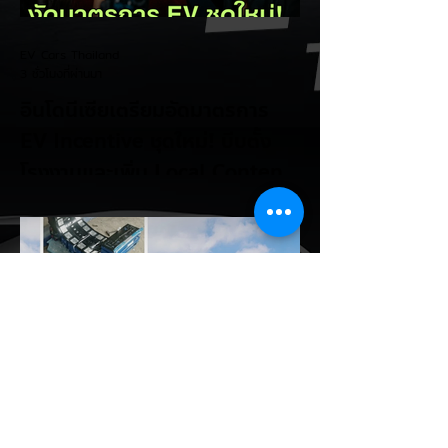
EV Cars Thailand
3 ชั่วโมงที่ผ่านมา
อินโดนีเซียเตรียมอัดมาตรการ
EV Incentive ชุดใหม่! บีบตั้ง
โรงงานและเพิ่ม Local Content
ชิงฐานผลิตแข่งกับไทย
แม้ยอดขายรถยนต์ไฟฟ้า (EV) ในประเทศ
อินโดนีเซียจะเติบโตขึ้นอย่างรวดเร็ว แต่รัฐบาล
อินโดนีเซียเตรียมคลอดแพ็กเกจสิทธิประโยชน์
และมาตรการจูงใจ (EV Incentive) ชุดใหม่
เพื่อเปลี่ยนผ่านจากการเป็นเพียง "ตลาดผู้ซื้อ"
ไปสู่การเป็น "ฐานการผลิตหลักในภูมิภาค
อาเซียน" ช้าไม่ได้เพื่อเร่งเปิดศึกแข่งกับ
ประเทศไทย ยกระดับสู่เฟสโรงงาน: เปลี่ยนจุด
โฟกัสจากการอุดหนุนยอดขาย นำเข้า CBU มา
เป็นการดึงดูดค่ายรถให้เข้ามาลงทุนตั้งโรงงาน
ผลิตในประเทศจริง ชูกฎเหล็ก Local