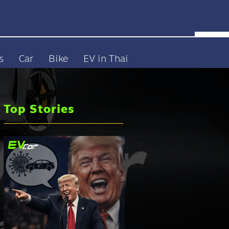
s
Car
Bike
EV in Thai
Top Stories