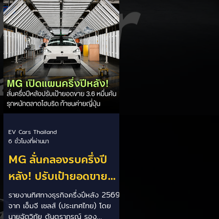
เป็นการพาดพิงถึงอาการ Range
Anxiety หรือความกังวลเรื่องระยะทาง
วิ่งของรถ EV Trump ยังระบุว่า
ปัจจุบันรถยนต์ไฟฟ้ามีสัดส่วนเพียง
ประมาณ 7% ของยอดขายรถใหม่ใน
สหรัฐฯ และใช้ตัวเลขนี้เป็นเหตุผล
ประกอบว่า...
EV Cars Thailand
6 ชั่วโมงที่ผ่านมา
MG ลั่นกลองรบครึ่งปี
หลัง! ปรับเป้ายอดขาย
เพิ่มเป็น 36,000 คัน
รายงานทิศทางธุรกิจครึ่งปีหลัง 2569
จาก เอ็มจี เซลส์ (ประเทศไทย) โดย
พร้อมเดินหน้าลงศึกชิง
นายฉัตวิทัย ตันตราภรณ์ รอง