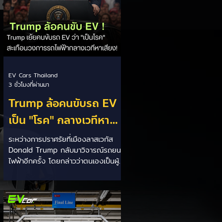
EV Cars Thailand
3 ชั่วโมงที่ผ่านมา
Trump ล้อคนขับรถ EV
เป็น "โรค" กลางเวทีหา
เสียง! 🚘⚡
ระหว่างการปราศรัยที่เมืองลาสเวกัส
Donald Trump กลับมาวิจารณ์รถยนต์
ไฟฟ้าอีกครั้ง โดยกล่าวว่าตนเองเป็นผู้
"ยุติ EV Mandate" พร้อมล้อเลียนผู้
ใช้รถยนต์ไฟฟ้าว่าเหมือน "เป็นโรค"
เพราะเริ่มกังวลเรื่องแบตเตอรี่ตั้งแต่ยัง
เหลือไฟจำนวนมาก และคอยมองหาสถา
นีชาร์จอยู่ตลอดเวลา ซึ่งสื่อมองว่า