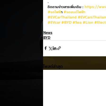
.
ติดตามข่าวสารเพิ่มเติม : 
https://ww
#รถไฟฟ
้า 
#รถยนต์ไฟฟ้า
#EVCarThailand
#EVCarsThaila
#EVcar
#BYD
#Sea
#Lion
#Elect
News
BYD
โพสต์ล่าสุด