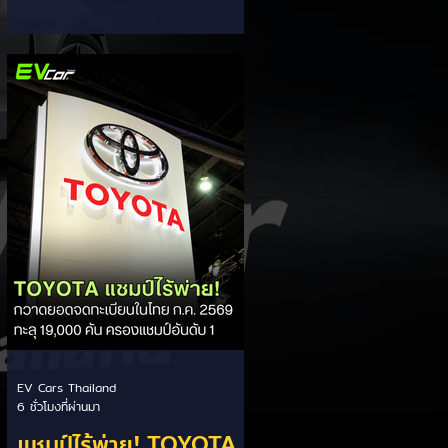
ส่วนแบ่งตลาดไฮบริด
กรรมการผู้จัดการ เผยยอดจดทะเบียน
6 เดือนแรก (ม.ค. - มิ.ย.) โตพุ่ง 67%
(HEV)
แตะ 16,920 คัน พร้อมส่งสัญญาณ
ปรับเป้าหมายยอดขายรวมปีนี้เพิ่มขึ้นเป็น
36,000 คัน จากเดิมตั้งไว้ 30,000
คัน โดยพร้อมเร่งส่งมอบรถค้างสต็อก
(Back Order) ทั้งหมดในระยะเวลาอัน
สั้น - ปรับเป้าเติบโต & เคลียร์ Back
Order: ยอดขายครึ่งปีแรกที่เติบโตสูง
ถึง 67% ประกอบกับการแก้ไขปัญหา
การนำเข้าชิ้นส่วนจากสถานการณ์
ตึงเครียดในตะว
EV Cars Thailand
6 ชั่วโมงที่ผ่านมา
แชมป์ไร้พ่าย! TOYOTA