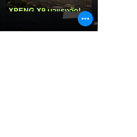
เตตขนาดเล็กในปี 2027 เช่นเดียวกัน การตอบ
รับของ CATL ต่อผู้ลงนักลงทุน: CATL ระบุใน
การตอบคำถามนักลงทุนว่า บริษัทก้าวหน้าใน
EV Cars Thailand
เทค
9 ชั่วโมงที่ผ่านมา
XPENG X9 แรงจัด! พุ่งขึ้น
อันดับ 2 ยอดจดทะเบียน MPV
ประตูสไลด์ เดือน ก.ค. 2026
รายงานสถิติยอดจดทะเบียนรถยนต์กลุ่ม MPV
– VAN ประตูสไลด์ ประจำเดือนกรกฎาคม
2569 เผยให้เห็นฟอร์มอันร้อนแรงของ
XPENG X9 รถตู้ไฟฟ้า 100% อัจฉริยะทรงคู
เป้ (Luxury Ultra Smart MPV) ที่สามารถ
กวาด ยอดจดทะเบียนพุ่งขึ้นมาแตะ 314 คัน
คิดเป็นส่วนแบ่งตลาดสูงถึง 15.6% ผงาดขึ้น
มาครอง อันดับ 2 ของตารางในกลุ่มรถตู้ประตู
สไลด์ได้อย่างโดดเด่น ครองรองแชมป์ MPV
ประตูสไลด์: ยอดจดทะเบียน 314 คัน ในเดือน