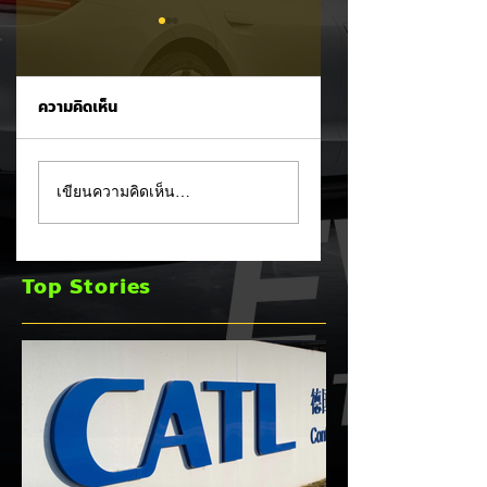
ความคิดเห็น
XPENG X9 แรงจัด!
MG 07 เผยโฉม
เขียนความคิดเห็น…
พุ่งขึ้นอันดับ 2 ยอด
สปอร์ตคูเป้ฟาสต์แบ็
จดทะเบียน MPV
คบนเว็บหลัก ชูขุม
ประตูสไลด์ เดือน ก.ค.
พลัง PHEV ชาร์จไฟ
Top Stories
2026
วิ่งไกลสุด 245 กม.
พร้อมทางเลือก EV
แบตเตอรี่กึ่งของแข็