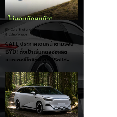
EV Cars Thailand
8 ชั่วโมงที่ผ่านมา
CATL ประกาศเดินหน้าตามรอย
BYD! ตั้งเป้าเริ่มทดลองผลิต
แบตเตอรี่โซลิดสเตต (Solid-
State Battery) ในปี 2027
รายงานจาก CarNewsChina เผยว่า สอง
ยักษ์ใหญ่ผู้ผลิตแบตเตอรี่และรถยนต์ไฟฟ้าของ
จีนอย่าง CATL และ BYD กำลังเดินหน้าเข้าสู่
ยุคใหม่ของแบตเตอรี่สถานะของแข็ง (Solid-
State Battery: SSB) อย่างเต็มตัว โดยหลัง
จากที่ BYD ได้ยื่นจดสิทธิบัตรแบตเตอรี่โซลิดส
เตตใหม่ 6 ฉบับ ทาง CATL ก็ได้ออกมายืนยัน
แผนการเตรียมเริ่มเดินสายการผลิตทดลอง
(Pilot/Trial Production) แบตเตอรี่โซลิดส