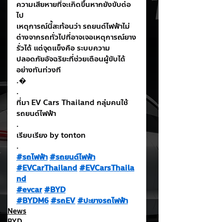
ความเสียหายที่จะเกิดขึ้นหากยังขับต่อ
ไป
เหตุการณ์นี้สะท้อนว่า รถยนต์ไฟฟ้าไม่
ต่างจากรถทั่วไปที่อาจเจอเหตุการณ์ยาง
รั่วได้ แต่จุดแข็งคือ ระบบความ
ปลอดภัยอัจฉริยะที่ช่วยเตือนผู้ขับได้
อย่างทันท่วงที
.�
.
ที่มา EV Cars Thailand กลุ่มคนใช้
รถยนต์ไฟฟ้า
.
เรียบเรียง by tonton
.
#รถไฟฟ้า
#รถยนต์ไฟฟ้า
#EVCarThailand
#EVCarsThaila
nd
#evcar
#BYD
#BYDM6
#รถEV
#ปะยางรถไฟฟ้า
News
BYD