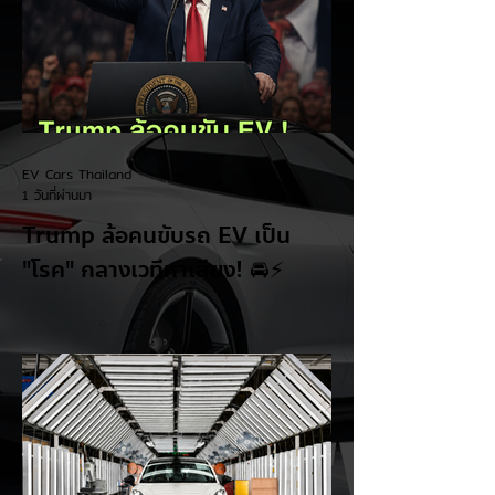
EV Cars Thailand
1 วันที่ผ่านมา
Trump ล้อคนขับรถ EV เป็น
"โรค" กลางเวทีหาเสียง! 🚘⚡
ระหว่างการปราศรัยที่เมืองลาสเวกัส Donald
Trump กลับมาวิจารณ์รถยนต์ไฟฟ้าอีกครั้ง
โดยกล่าวว่าตนเองเป็นผู้ "ยุติ EV Mandate"
พร้อมล้อเลียนผู้ใช้รถยนต์ไฟฟ้าว่าเหมือน "เป็น
โรค" เพราะเริ่มกังวลเรื่องแบตเตอรี่ตั้งแต่ยัง
เหลือไฟจำนวนมาก และคอยมองหาสถานีชาร์จ
อยู่ตลอดเวลา ซึ่งสื่อมองว่าเป็นการพาดพิงถึง
อาการ Range Anxiety หรือความกังวล