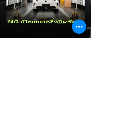
เรื่องระยะทางวิ่งของรถ EV Trump ยังระบุว่า
ปัจจุบันรถยนต์ไฟฟ้ามีสัดส่วนเพียง ประมาณ
7% ของยอดขายรถใหม่ในสหรัฐฯ และใช้
ตัวเลขนี้เป็นเหตุผลประกอบว่า...
EV Cars Thailand
1 วันที่ผ่านมา
MG ลั่นกลองรบครึ่งปีหลัง! ปรับ
เป้ายอดขายเพิ่มเป็น 36,000 คัน
พร้อมเดินหน้าลงศึกชิงส่วนแบ่ง
ตลาดไฮบริด (HEV)
รายงานทิศทางธุรกิจครึ่งปีหลัง 2569 จาก
เอ็มจี เซลส์ (ประเทศไทย) โดย นายฉัตวิทัย ตัน
ตราภรณ์ รองกรรมการผู้จัดการ เผยยอดจด
ทะเบียน 6 เดือนแรก (ม.ค. - มิ.ย.) โตพุ่ง
67% แตะ 16,920 คัน พร้อมส่งสัญญาณ
ปรับเป้าหมายยอดขายรวมปีนี้เพิ่มขึ้นเป็น
36,000 คัน จากเดิมตั้งไว้ 30,000 คัน โดย
พร้อมเร่งส่งมอบรถค้างสต็อก (Back Order)