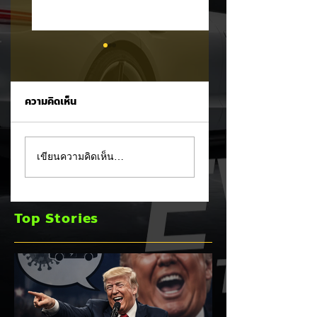
ความคิดเห็น
Trump ล้อคนขับรถ
MG ลั่นกลองรบครึ่ง
เขียนความคิดเห็น…
EV เป็น "โรค" กลาง
หลัง! ปรับเป้ายอดข
เวทีหาเสียง! 🚘⚡
เพิ่มเป็น 36,000 คั
พร้อมเดินหน้าลงศึก
Top Stories
ชิงส่วนแบ่งตลาดไฮ
บริด (HEV)