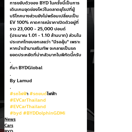
การขยับตัวของ BYD ในครั้งนี้เป็นการ
เดินเกมอุดช่องโหว่ในตลาดยุโรปที่ผู้
บริโภคบางส่วนยังไม่พร้อมเปลี่ยนเป็น 
EV 100% คาดการณ์ราคาเปิดตัวอยู่ที่
ราว 23,000 - 25,000 ปอนด์ 
(ประมาณ 1.01 - 1.10 ล้านบาท) ส่วนใน
ประเทศไทยบอกเลยว่า "มีรอลุ้น" เพราะ
หากนำเข้ามาเสริมทัพ จะกลายเป็นรถ
ยอดประหยัดที่น่ากลัวมากในพิกัดนี้ครับ
.
ที่มา BYDGlobal
.
By Lamud
.
#รถไฟฟ
้า 
#รถยนต
์ไฟฟ้า
#EVCarThailand
#EVCarThailand
#byd
#BYDDolphinGDMi
News
Cars
BYD