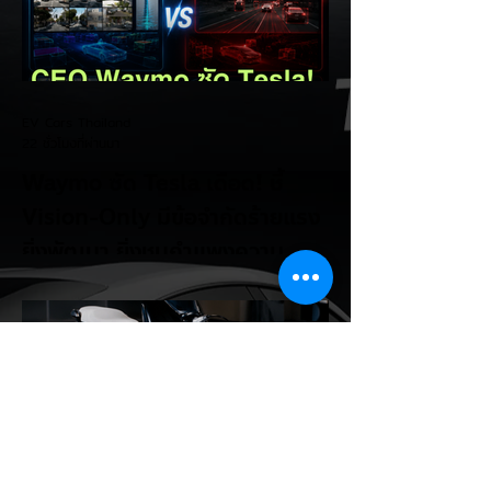
EV Cars Thailand
22 ชั่วโมงที่ผ่านมา
Waymo ซัด Tesla เดือด! ชี้
Vision-Only มีข้อจำกัดร้ายแรง
ยิ่งพัฒนา ยิ่งชนกำแพงความ
ปลอดภัย! ⚡🚗👀
ศึกเทคโนโลยีรถไร้คนขับร้อนแรงขึ้นอีกครั้ง
เมื่อ Dmitri Dolgov ซีอีโอร่วมของ Waymo
ออกมาอธิบายอย่างชัดเจนว่า แนวทาง
Vision-Only หรือการใช้ กล้องเพียงอย่าง
เดียว สำหรับระบบขับขี่อัตโนมัติ มีข้อจำกัดด้าน
ความปลอดภัย และไม่สามารถพัฒนาไปสู่การ
ขับขี่อัตโนมัติระดับสูงได้ตามเป้าหมาย แม้จะไม่
ได้เอ่ยชื่อ Tesla ตรง ๆ แต่เป็นที่เข้าใจกันว่า
กำลังพูดถึงแนวทางที่ Tesla ใช้อยู่ในปัจจุบัน