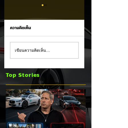
ความคิดเห็น
Waymo ซัด Tesla
สยบข่าวลือย้ายฐาน
เขียนความคิดเห็น…
เดือด! ชี้ Vision-
ประธานไทยฮอนด้า
Only มีข้อจำกัดร้าย
ยืนยันมอเตอร์ไซค์
แรงยิ่งพัฒนา ยิ่งชน
ไฟฟ้า Honda UC3
Top Stories
กำแพงความ
ไม่ย้ายฐานผลิตออก
ปลอดภัย! ⚡🚗👀
จากไทย