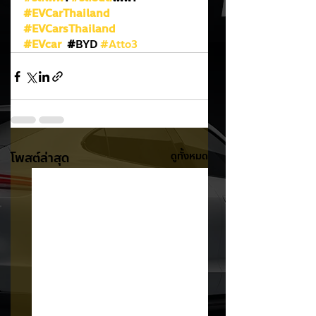
#EVCarThailand
#EVCarsThailand
#EVcar
  #
BYD 
#Atto3
โพสต์ล่าสุด
ดูทั้งหมด