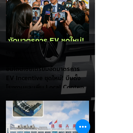
EV Cars Thailand
3 ชั่วโมงที่ผ่านมา
อินโดนีเซียเตรียมอัดมาตรการ
EV Incentive ชุดใหม่! บีบตั้ง
โรงงานและเพิ่ม Local Content
ชิงฐานผลิตแข่งกับไทย
แม้ยอดขายรถยนต์ไฟฟ้า (EV) ในประเทศ
อินโดนีเซียจะเติบโตขึ้นอย่างรวดเร็ว แต่รัฐบาล
อินโดนีเซียเตรียมคลอดแพ็กเกจสิทธิประโยชน์
และมาตรการจูงใจ (EV Incentive) ชุดใหม่
เพื่อเปลี่ยนผ่านจากการเป็นเพียง "ตลาดผู้ซื้อ"
ไปสู่การเป็น "ฐานการผลิตหลักในภูมิภาค