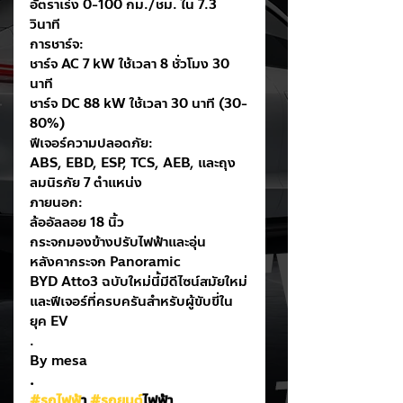
อัตราเร่ง 0-100 กม./ชม. ใน 7.3 
วินาที
การชาร์จ:
ชาร์จ AC 7 kW ใช้เวลา 8 ชั่วโมง 30 
นาที
ชาร์จ DC 88 kW ใช้เวลา 30 นาที (30-
80%)
ฟีเจอร์ความปลอดภัย:
ABS, EBD, ESP, TCS, AEB, และถุง
ลมนิรภัย 7 ตำแหน่ง
ภายนอก:
ล้ออัลลอย 18 นิ้ว
กระจกมองข้างปรับไฟฟ้าและอุ่น
หลังคากระจก Panoramic
BYD Atto3 ฉบับใหม่นี้มีดีไซน์สมัยใหม่
และฟีเจอร์ที่ครบครันสำหรับผู้ขับขี่ใน
ยุค EV
.
By mesa
.
#รถไฟฟ
้า 
#รถยนต
์ไฟฟ้า