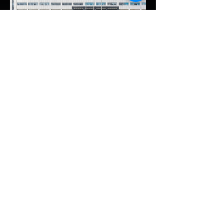
อาเซียน" ช้าไม่ได้เพื่อเร่งเปิดศึกแข่งกับ
ประเทศไทย ยกระดับสู่เฟสโรงงาน: เปลี่ยนจุด
โฟกัสจากการอุดหนุนยอดขาย นำเข้า CBU มา
เป็นการดึงดูดค่ายรถให้เข้ามาลงทุนตั้งโรงงาน
ผลิตในประเทศจริง ชูกฎเหล็ก Local
Content: กำหนดสัดส่วนการใช้ชิ้นส่วนและวัต
EV Cars Thailand
ถ
4 ชั่วโมงที่ผ่านมา
CALB ยกระบบปฏิรูปคุณภาพ
ครั้งใหญ่! หลังเกิดวิกฤต
"แบตเตอรี่กล้วยหอม" บวมพอง
ในรถ EV ของ GAC Aion
เผยผู้ผลิตแบตเตอรี่รายใหญ่อันดับ 3 ของจีน
อย่าง CALB ประกาศปฏิรูปกระบวนการผลิต
และควบคุมคุณภาพภายในองค์กรอย่างเข้มงวด
หลังเกิดปัญหากรณีเซลล์แบตเตอรี่ LFP ขนาด
177 Ah บวมพองจนมีรูปทรงงอคล้ายกล้วย
หอม (Banana Battery) ส่งผลให้รถยนต์
ไฟฟ้า GAC Aion S ที่ใช้งานเชิงพาณิชย์ (เช่น
แท็กซี่ และ Ride-hailing) เกิดอาการ