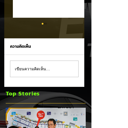
ความคิดเห็น
Tesla ยอมรับ!
อินโดนีเซียเตรียมอัด
เขียนความคิดเห็น…
Cybertruck เจอ
มาตรการ EV
ปัญหา PCS พร้อม
Incentive ชุดใหม่!
ขยายประกันยาว 8 ปี
บีบตั้งโรงงานและเพิ
Top Stories
240,000 กม. 🚗⚡
Local Content ชิง
ฐานผลิตแข่งกับไทย