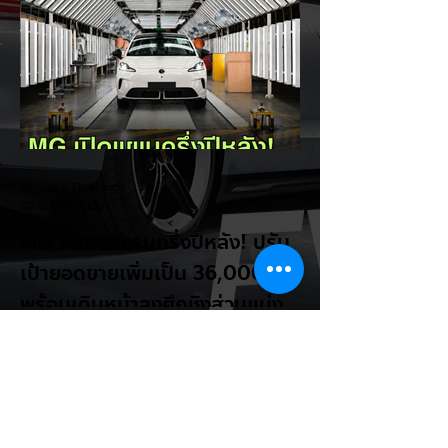
เหลือไฟจำนวนมาก และคอยมองหาสถานีชาร์จ
อยู่ตลอดเวลา ซึ่งสื่อมองว่าเป็นการพาดพิงถึง
อาการ Range Anxiety หรือความกังวล
เรื่องระยะทางวิ่งของรถ EV Trump ยังระบุว่า
ปัจจุบันรถยนต์ไฟฟ้ามีสัดส่วนเพียง ประมาณ
7% ของยอดขายรถใหม่ในสหรัฐฯ และใช้
ตัวเลขนี้เป็นเหตุผลประกอบว่า...
EV Cars Thailand
22 ชั่วโมงที่ผ่านมา
MG ลั่นกลองรบครึ่งปีหลัง! ปรับ
เป้ายอดขายเพิ่มเป็น 36,000 คัน
พร้อมเดินหน้าลงศึกชิงส่วนแบ่ง
ตลาดไฮบริด (HEV)
รายงานทิศทางธุรกิจครึ่งปีหลัง 2569 จาก
เอ็มจี เซลส์ (ประเทศไทย) โดย นายฉัตวิทัย ตัน
ตราภรณ์ รองกรรมการผู้จัดการ เผยยอดจด
ทะเบียน 6 เดือนแรก (ม.ค. - มิ.ย.) โตพุ่ง
67% แตะ 16,920 คัน พร้อมส่งสัญญาณ