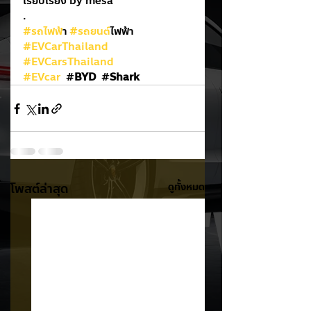
เรียบเรียง by mesa
.
#รถไฟฟ
้า 
#รถยนต
์ไฟฟ้า
#EVCarThailand
#EVCarsThailand
#EVcar
  #
BYD  
#
Shark 
โพสต์ล่าสุด
ดูทั้งหมด