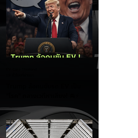
EV Cars Thailand
19 ชั่วโมงที่ผ่านมา
Trump ล้อคนขับรถ EV เป็น
"โรค" กลางเวทีหาเสียง! 🚘⚡
ระหว่างการปราศรัยที่เมืองลาสเวกัส Donald
Trump กลับมาวิจารณ์รถยนต์ไฟฟ้าอีกครั้ง
โดยกล่าวว่าตนเองเป็นผู้ "ยุติ EV Mandate"
พร้อมล้อเลียนผู้ใช้รถยนต์ไฟฟ้าว่าเหมือน "เป็น
โรค" เพราะเริ่มกังวลเรื่องแบตเตอรี่ตั้งแต่ยัง