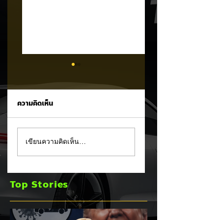
ความคิดเห็น
Trump ล้อคนขับรถ
MG ลั่นกลองรบครึ่ง
เขียนความคิดเห็น…
EV เป็น "โรค" กลาง
หลัง! ปรับเป้ายอดข
เวทีหาเสียง! 🚘⚡
เพิ่มเป็น 36,000 คั
พร้อมเดินหน้าลงศึก
Top Stories
ชิงส่วนแบ่งตลาดไฮ
บริด (HEV)