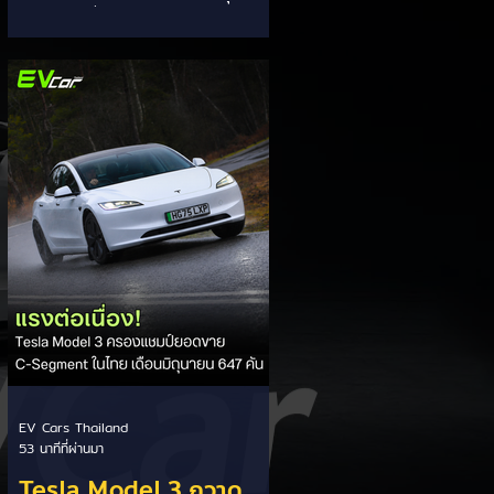
ประเภทอยู่ที่ 58,402 คัน โดยค่ายยักษ์
ใหญ่สัญชาติญี่ปุ่นอย่าง TOYOTA ยัง
คงสร้างผลงานได้อย่างยอดเยี่ยม ด้วย
ยอดจดทะเบียนรวมแบรนด์สูงถึง
19,564 คัน ครองส่วนแบ่งตลาด
อันดับ 1 ของประเทศได้อย่างมั่นคงและ
ทิ้งห่างคู่แข่งอย่างขาดลอย รายละเอียด
จากสถิติ: - ภาพรวมแบรนด์: TOYOTA
คว้าอันดับ 1 ยอดจดทะเบียนรวมทุก
ประเภทที่ 19,564 คัน คิดเป็นสัดส่วน
มากกว่า 1 ใน 3 ของยอดจดทะเบียน
รถยนต์ทั้งประเทศประจำเดือนกรกฎา
EV Cars Thailand
53 นาทีที่ผ่านมา
Tesla Model 3 กวาด