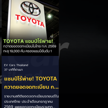
คัน โดยพร้อมเร่งส่งมอบรถค้างสต็อก
(Back Order) ทั้งหมดในระยะเวลาอัน
สั้น - ปรับเป้าเติบโต & เคลียร์ Back
Order: ยอดขายครึ่งปีแรกที่เติบโตสูง
ถึง 67% ประกอบกับการแก้ไขปัญหา
การนำเข้าชิ้นส่วนจากสถานการณ์
ตึงเครียดในตะว
EV Cars Thailand
37 นาทีที่ผ่านมา
แชมป์ไร้พ่าย! TOYOTA
กวาดยอดจดทะเบียน ก.ค.
69 เฉียด 2 หมื่นคัน ครอง
รายงานสถิติยอดจดทะเบียนรถยนต์ใน
ประเทศไทย ประจำเดือนกรกฎาคม
แชมป์อันดับ 1 ในไทย
2569 เผยยอดจดทะเบียนรวมทุก