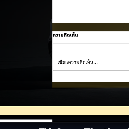
ความคิดเห็น
เขียนความคิดเห็น…
MG ลั่นกลองรบครึ่งปีหลัง! ปรั
เป้ายอดขายเพิ่มเป็น 36,000 ค
พร้อมเดินหน้าลงศึกชิงส่วนแบ่
ตลาดไฮบริด (HEV)