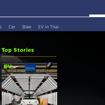
s
Car
Bike
EV in Thai
Top Stories