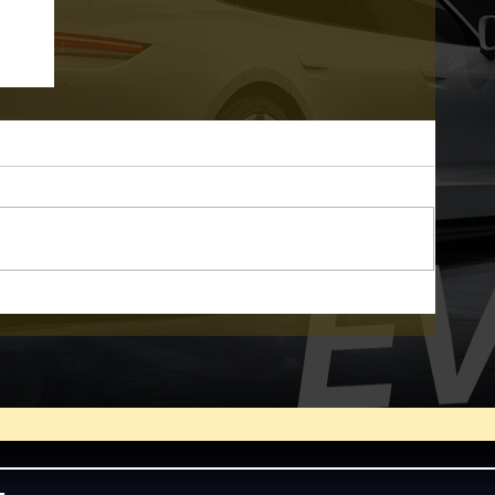
บ
ัน
ง