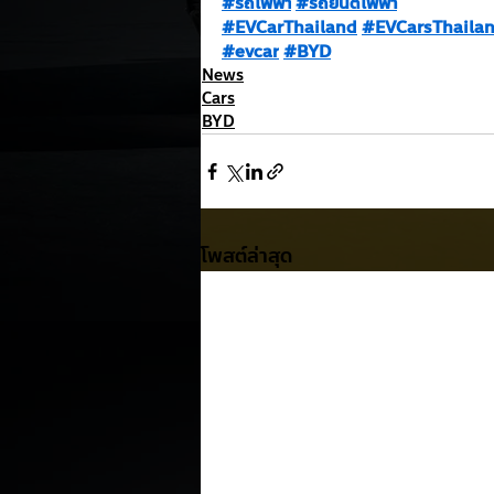
#รถไฟฟ้า
#รถยนต์ไฟฟ้า
#EVCarThailand
#EVCarsThaila
#evcar
#BYD
News
Cars
BYD
โพสต์ล่าสุด