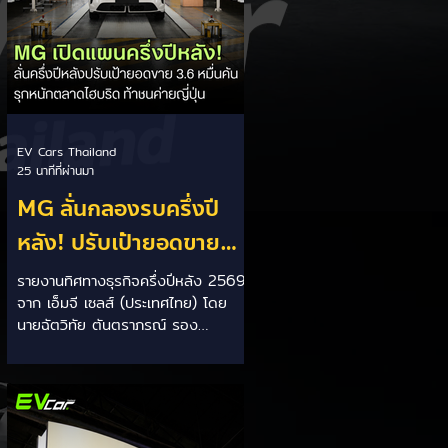
EV Cars Thailand
25 นาทีที่ผ่านมา
MG ลั่นกลองรบครึ่งปี
หลัง! ปรับเป้ายอดขาย
เพิ่มเป็น 36,000 คัน
รายงานทิศทางธุรกิจครึ่งปีหลัง 2569
จาก เอ็มจี เซลส์ (ประเทศไทย) โดย
พร้อมเดินหน้าลงศึกชิง
นายฉัตวิทัย ตันตราภรณ์ รอง
ส่วนแบ่งตลาดไฮบริด
กรรมการผู้จัดการ เผยยอดจดทะเบียน
6 เดือนแรก (ม.ค. - มิ.ย.) โตพุ่ง 67%
(HEV)
แตะ 16,920 คัน พร้อมส่งสัญญาณ
ปรับเป้าหมายยอดขายรวมปีนี้เพิ่มขึ้นเป็น
36,000 คัน จากเดิมตั้งไว้ 30,000