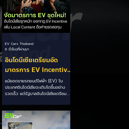
EV Cars Thailand
6 ชั่วโมงที่ผ่านมา
อินโดนีเซียเตรียมอัด
มาตรการ EV Incentive
ชุดใหม่! บีบตั้งโรงงานและ
แม้ยอดขายรถยนต์ไฟฟ้า (EV) ใน
ประเทศอินโดนีเซียจะเติบโตขึ้นอย่าง
เพิ่ม Local Content ชิง
รวดเร็ว แต่รัฐบาลอินโดนีเซียเตรียม
ฐานผลิตแข่งกับไทย
คลอดแพ็กเกจสิทธิประโยชน์และ
มาตรการจูงใจ (EV Incentive) ชุด
ใหม่ เพื่อเปลี่ยนผ่านจากการเป็นเพียง
"ตลาดผู้ซื้อ" ไปสู่การเป็น "ฐานการผลิต
หลักในภูมิภาคอาเซียน" ช้าไม่ได้เพื่อเร่ง