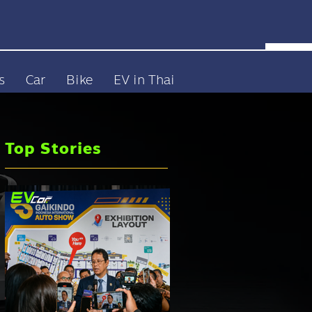
s
Car
Bike
EV in Thai
Top Stories