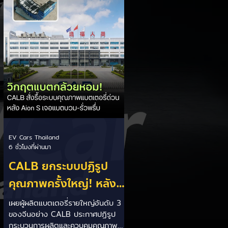
เปิดศึกแข่งกับประเทศไทย ยกระดับสู่
เฟสโรงงาน: เปลี่ยนจุดโฟกัสจากการ
อุดหนุนยอดขาย นำเข้า CBU มา
เป็นการดึงดูดค่ายรถให้เข้ามาลงทุนตั้ง
โรงงานผลิตในประเทศจริง ชูกฎเหล็ก
Local Content: กำหนดสัดส่วนการใช้
ชิ้นส่วนและวัตถ
EV Cars Thailand
6 ชั่วโมงที่ผ่านมา
CALB ยกระบบปฏิรูป
คุณภาพครั้งใหญ่! หลัง
เกิดวิกฤต "แบตเตอรี่
เผยผู้ผลิตแบตเตอรี่รายใหญ่อันดับ 3
ของจีนอย่าง CALB ประกาศปฏิรูป
กล้วยหอม" บวมพองในรถ
กระบวนการผลิตและควบคุมคุณภาพ