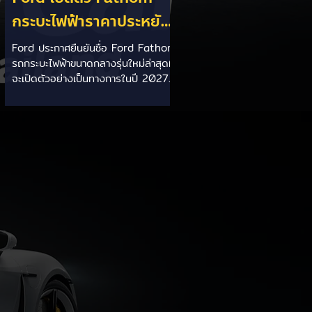
กระบะไฟฟ้าราคาประหยัด
เริ่มไม่ถึง 1 ล้านบาท
Ford ประกาศยืนยันชื่อ Ford Fathom
รถกระบะไฟฟ้าขนาดกลางรุ่นใหม่ล่าสุดที่
เตรียมขายปี 2027 ท้าชน
จะเปิดตัวอย่างเป็นทางการในปี 2027
EV จีน
ชูจุดเด่นด้วยราคาเริ่มต้นเพียง 29,945
ดอลลาร์สหรัฐ (ประมาณ 9.92 แสน
บาท) สร้างขึ้นบนแพลตฟอร์มใหม่
Ford Universal EV Platform หวัง
ทุ่มงบกว่า 1.65 แสนล้านบาทลดต้นทุน
การผลิตเพื่อสู้ศึกตลาด EV จากจีน
ราคาสบายกระเป๋าจับต้องได้: วางราคา
เริ่มต้นสหรัฐฯ ไว้ที่ 29,945 ดอลลาร์
สหรัฐ (ราว 9.92 แสนบาท) หวังสร้าง
นิยามใหม่ให้รถกระบะไฟฟ้าที่ราคา
ย่อมเยา แพลตฟอร์มใหม่เน้นลดต้นทุน:
พัฒนาบน For