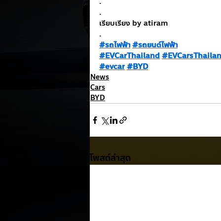
.
.
เรียบเรียง by atiram
.
#รถไฟฟ้า
#รถยนต์ไฟฟ้า
#EVCarThailand
#EVCarsThaila
#evcar
#BYD
News
Cars
BYD
โพสต์ล่าสุด