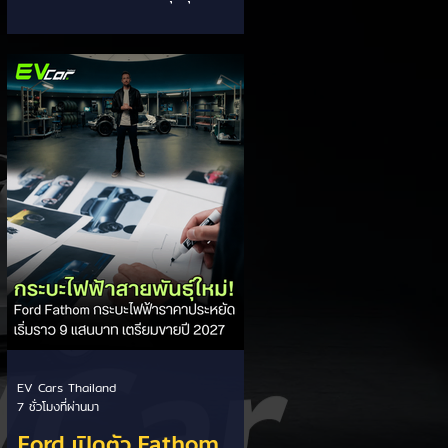
EV ของ GAC Aion
ภายในองค์กรอย่างเข้มงวด หลังเกิด
ปัญหากรณีเซลล์แบตเตอรี่ LFP ขนาด
177 Ah บวมพองจนมีรูปทรงงอคล้าย
กล้วยหอม (Banana Battery) ส่งผล
ให้รถยนต์ไฟฟ้า GAC Aion S ที่ใช้งาน
เชิงพาณิชย์ (เช่น แท็กซี่ และ Ride-
hailing) เกิดอาการแบตเตอรี่บวม น้ำ
ยาอิเล็กโทรไลต์รั่วซึม และพลังงานดับ
กะทันหัน ซึ่งกระทบรถยนต์ในจีนกว่า
213,000 คัน วิกฤตแบตเตอรี่กล้วย
หอม: ปัญหาเกิดขึ้นกับเซลล์ LFP ของ
CALB ในรถ Aion S ที่ใช
EV Cars Thailand
7 ชั่วโมงที่ผ่านมา
Ford เปิดตัว Fathom