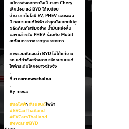
แม้การส่งออกจะยังเป็นรอง Chery 
เล็กน้อย แต่ BYD ได้เปรียบ
ด้าน เทคโนโลยี EV, PHEV และระบบ
นิเวศยานยนต์ไฟฟ้า ล่าสุดยังขยายไปสู่
ผลิตภัณฑ์เสริมอย่าง น้ำมันหล่อลื่น
เฉพาะสำหรับ PHEV ร่วมกับ Mobil 
สะท้อนการวางรากฐานระยะยาว
ภาพรวมชัดเจนว่า BYD ไม่ได้แค่ขาย
รถ แต่กำลังสร้างอาณาจักรยานยนต์
ไฟฟ้าระดับโลกอย่างจริงจัง
.
ที่มา 
carnewschaina
.
By mesa
.
#รถไฟฟ
้า 
#รถยนต
์ไฟฟ้า
#EVCarThailand
#EVCarsThailand
#evcar
#BYD