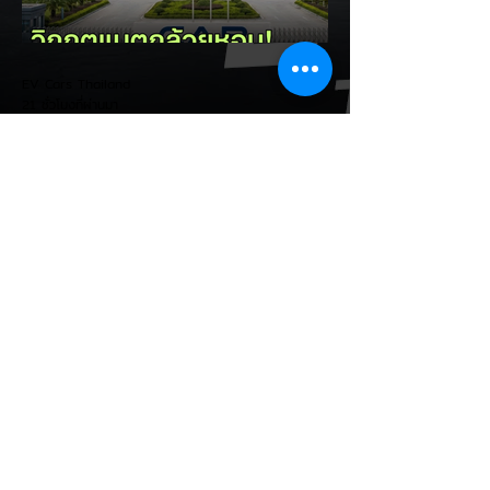
เป็นการดึงดูดค่ายรถให้เข้ามาลงทุนตั้งโรงงาน
ผลิตในประเทศจริง ชูกฎเหล็ก Local
Content: กำหนดสัดส่วนการใช้ชิ้นส่วนและวัต
EV Cars Thailand
ถ
21 ชั่วโมงที่ผ่านมา
CALB ยกระบบปฏิรูปคุณภาพ
ครั้งใหญ่! หลังเกิดวิกฤต
"แบตเตอรี่กล้วยหอม" บวมพอง
ในรถ EV ของ GAC Aion
เผยผู้ผลิตแบตเตอรี่รายใหญ่อันดับ 3 ของจีน
อย่าง CALB ประกาศปฏิรูปกระบวนการผลิต
และควบคุมคุณภาพภายในองค์กรอย่างเข้มงวด
หลังเกิดปัญหากรณีเซลล์แบตเตอรี่ LFP ขนาด
177 Ah บวมพองจนมีรูปทรงงอคล้ายกล้วย
หอม (Banana Battery) ส่งผลให้รถยนต์
ไฟฟ้า GAC Aion S ที่ใช้งานเชิงพาณิชย์ (เช่น
แท็กซี่ และ Ride-hailing) เกิดอาการ
แบตเตอรี่บวม น้ำยาอิเล็กโทรไลต์รั่วซึม และ
พลังงานดับกะทันหัน ซึ่งกระทบรถยนต์ในจีน