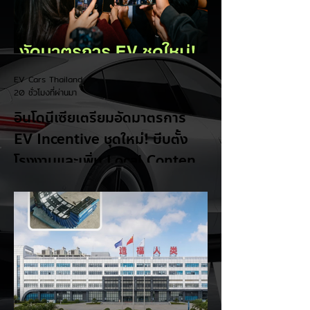
EV Cars Thailand
20 ชั่วโมงที่ผ่านมา
อินโดนีเซียเตรียมอัดมาตรการ
EV Incentive ชุดใหม่! บีบตั้ง
โรงงานและเพิ่ม Local Content
ชิงฐานผลิตแข่งกับไทย
แม้ยอดขายรถยนต์ไฟฟ้า (EV) ในประเทศ
อินโดนีเซียจะเติบโตขึ้นอย่างรวดเร็ว แต่รัฐบาล
อินโดนีเซียเตรียมคลอดแพ็กเกจสิทธิประโยชน์
และมาตรการจูงใจ (EV Incentive) ชุดใหม่
เพื่อเปลี่ยนผ่านจากการเป็นเพียง "ตลาดผู้ซื้อ"
ไปสู่การเป็น "ฐานการผลิตหลักในภูมิภาค
อาเซียน" ช้าไม่ได้เพื่อเร่งเปิดศึกแข่งกับ
ประเทศไทย ยกระดับสู่เฟสโรงงาน: เปลี่ยนจุด
โฟกัสจากการอุดหนุนยอดขาย นำเข้า CBU มา