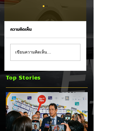
ความคิดเห็น
CALB ยกระบบปฏิรูป
Ford เปิดตัว
เขียนความคิดเห็น…
คุณภาพครั้งใหญ่!
Fathom กระบะไฟฟ้
หลังเกิดวิกฤต
ราคาประหยัด เริ่มไม่
"แบตเตอรี่กล้วยหอม"
ถึง 1 ล้านบาทเตรียม
Top Stories
บวมพองในรถ EV
ขายปี 2027 ท้าชน 
ของ GAC Aion
จีน