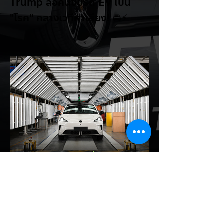
Trump ล้อคนขับรถ EV เป็น
"โรค" กลางเวทีหาเสียง! 🚘⚡
ระหว่างการปราศรัยที่เมืองลาสเวกัส Donald
Trump กลับมาวิจารณ์รถยนต์ไฟฟ้าอีกครั้ง
โดยกล่าวว่าตนเองเป็นผู้ "ยุติ EV Mandate"
พร้อมล้อเลียนผู้ใช้รถยนต์ไฟฟ้าว่าเหมือน "เป็น
โรค" เพราะเริ่มกังวลเรื่องแบตเตอรี่ตั้งแต่ยัง
เหลือไฟจำนวนมาก และคอยมองหาสถานีชาร์จ
อยู่ตลอดเวลา ซึ่งสื่อมองว่าเป็นการพาดพิงถึง
อาการ Range Anxiety หรือความกังวล
เรื่องระยะทางวิ่งของรถ EV Trump ยังระบุว่า
ปัจจุบันรถยนต์ไฟฟ้ามีสัดส่วนเพียง ประมาณ
7% ของยอดขายรถใหม่ในสหรัฐฯ และใช้
ตัวเลขนี้เป็นเหตุผลประกอบว่า...
EV Cars Thailand
1 วันที่ผ่านมา
MG ลั่นกลองรบครึ่งปีหลัง! ปรับ
เป้ายอดขายเพิ่มเป็น 36,000 คัน