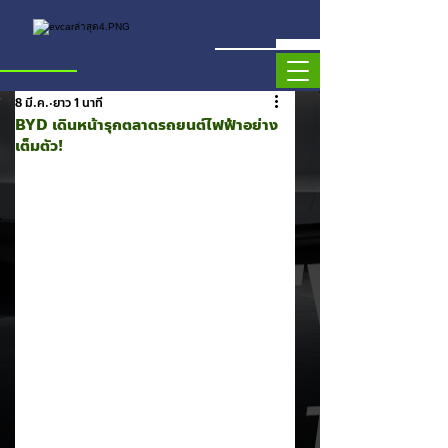
8 มี.ค.
ยาว 1 นาที
BYD เดินหน้ารุกตลาดรถยนต์ไฟฟ้าอย่าง
เต็มตัว!