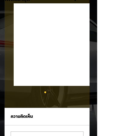
ความคิดเห็น
Trump ล้อคนขับรถ
MG ลั่นกลองรบครึ่ง