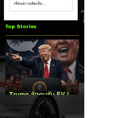
เขียนความคิดเห็น…
EV เป็น "โรค" กลาง
หลัง! ปรับเป้ายอดข
เวทีหาเสียง! 🚘⚡
เพิ่มเป็น 36,000 คั
พร้อมเดินหน้าลงศึก
Top Stories
ชิงส่วนแบ่งตลาดไฮ
บริด (HEV)
EV Cars Thailand
1 วันที่ผ่านมา