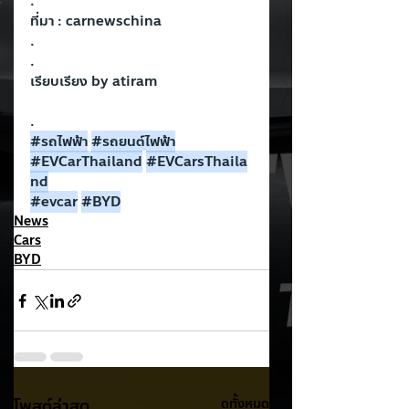
.
ที่มา : carnewschina
.
.
เรียบเรียง by atiram
.
#รถไฟฟ
้า
#รถยนต
์ไฟฟ้า
#EVCarThailand
#EVCarsThaila
nd
#evcar
#BYD
News
Cars
BYD
โพสต์ล่าสุด
ดูทั้งหมด