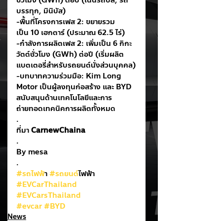
ชั่วโมง (GWh) ต่อปี (เน้นรถบัส, รถ
บรรทุก, มินิบัส)
-พื้นที่โครงการเฟส 2: ขยายรวม
เป็น 10 เฮกตาร์ (ประมาณ 62.5 ไร่)
-กำลังการผลิตเฟส 2: เพิ่มเป็น 6 กิกะ
วัตต์ชั่วโมง (GWh) ต่อปี (เริ่มผลิต
แบตเตอรี่สำหรับรถยนต์นั่งส่วนบุคคล)
-บทบาทความร่วมมือ: Kim Long 
Motor เป็นผู้ลงทุนก่อสร้าง และ BYD 
สนับสนุนด้านเทคโนโลยีและการ
ถ่ายทอดเทคนิคการผลิตทั้งหมด
.
ที่มา 
CarnewChaina
.
By mesa
.
#รถไฟฟ
้า 
#รถยนต
์ไฟฟ้า
#EVCarThailand
#EVCarsThailand
#evcar
#BYD
News