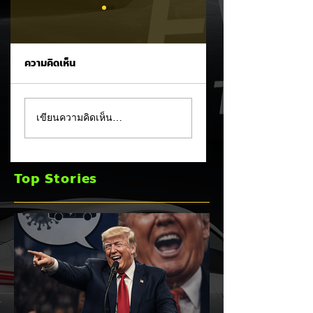
ความคิดเห็น
MG ลั่นกลองรบครึ่งปี
แชมป์ไร้พ่าย!
เขียนความคิดเห็น…
หลัง! ปรับเป้ายอดขาย
TOYOTA กวาดยอด
เพิ่มเป็น 36,000 คัน
จดทะเบียน ก.ค. 69
พร้อมเดินหน้าลงศึก
เฉียด 2 หมื่นคัน คร
Top Stories
ชิงส่วนแบ่งตลาดไฮ
แชมป์อันดับ 1 ในไท
บริด (HEV)