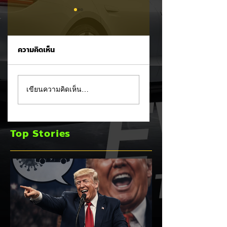
ความคิดเห็น
MG ลั่นกลองรบครึ่งปี
แชมป์ไร้พ่าย!
เขียนความคิดเห็น…
หลัง! ปรับเป้ายอดขาย
TOYOTA กวาดยอด
เพิ่มเป็น 36,000 คัน
จดทะเบียน ก.ค. 69
พร้อมเดินหน้าลงศึก
เฉียด 2 หมื่นคัน คร
Top Stories
ชิงส่วนแบ่งตลาดไฮ
แชมป์อันดับ 1 ในไท
บริด (HEV)