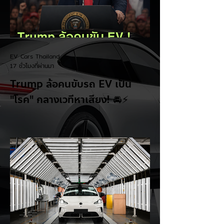
EV Cars Thailand
17 ชั่วโมงที่ผ่านมา
Trump ล้อคนขับรถ EV เป็น
"โรค" กลางเวทีหาเสียง! 🚘⚡
ระหว่างการปราศรัยที่เมืองลาสเวกัส Donald
Trump กลับมาวิจารณ์รถยนต์ไฟฟ้าอีกครั้ง
โดยกล่าวว่าตนเองเป็นผู้ "ยุติ EV Mandate"
พร้อมล้อเลียนผู้ใช้รถยนต์ไฟฟ้าว่าเหมือน "เป็น
โรค" เพราะเริ่มกังวลเรื่องแบตเตอรี่ตั้งแต่ยัง
เหลือไฟจำนวนมาก และคอยมองหาสถานีชาร์จ
อยู่ตลอดเวลา ซึ่งสื่อมองว่าเป็นการพาดพิงถึง
อาการ Range Anxiety หรือความกังวล
เรื่องระยะทางวิ่งของรถ EV Trump ยังระบุว่า
ปัจจุบันรถยนต์ไฟฟ้ามีสัดส่วนเพียง ประมาณ