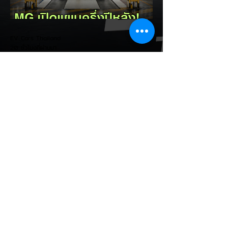
7% ของยอดขายรถใหม่ในสหรัฐฯ และใช้
ตัวเลขนี้เป็นเหตุผลประกอบว่า...
EV Cars Thailand
20 ชั่วโมงที่ผ่านมา
MG ลั่นกลองรบครึ่งปีหลัง! ปรับ
เป้ายอดขายเพิ่มเป็น 36,000 คัน
พร้อมเดินหน้าลงศึกชิงส่วนแบ่ง
ตลาดไฮบริด (HEV)
รายงานทิศทางธุรกิจครึ่งปีหลัง 2569 จาก
เอ็มจี เซลส์ (ประเทศไทย) โดย นายฉัตวิทัย ตัน
ตราภรณ์ รองกรรมการผู้จัดการ เผยยอดจด
ทะเบียน 6 เดือนแรก (ม.ค. - มิ.ย.) โตพุ่ง
67% แตะ 16,920 คัน พร้อมส่งสัญญาณ
ปรับเป้าหมายยอดขายรวมปีนี้เพิ่มขึ้นเป็น
36,000 คัน จากเดิมตั้งไว้ 30,000 คัน โดย
พร้อมเร่งส่งมอบรถค้างสต็อก (Back Order)
ทั้งหมดในระยะเวลาอันสั้น - ปรับเป้าเติบโต &
เคลียร์ Back Order: ยอดขายครึ่งปีแรกที่