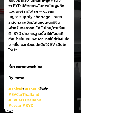
พร้อมมาตรฐานคุณภาพสูง แสดง
ว่า BYD มีศักยภาพในการเป็นผู้ผลิต
แบตเตอรี่ระดับโลก — ช่วยลด
ปัญหา supply shortage และยก
ระดับความเชื่อมั่นในแบตเตอรี่จีน
-สำหรับตลาดรถ EV ในไทย/อาเซียน: 
ถ้า BYD นำมาตรฐานนี้มาใช้กับรถที่
จำหน่ายในประเทศ อาจช่วยให้ผู้ซื้อมั่นใจ
มากขึ้น และช่วยผลักดันให้ EV เติบโต
ได้เร็ว
.
ที่มา 
carnewschina
.
By mesa
.
#รถไฟฟ
้า 
#รถยนต
์ไฟฟ้า
#EVCarThailand
#EVCarsThailand
#evcar
#BYD
News