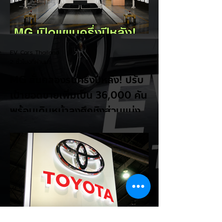
EV Cars Thailand
2 ชั่วโมงที่ผ่านมา
MG ลั่นกลองรบครึ่งปีหลัง! ปรับ
เป้ายอดขายเพิ่มเป็น 36,000 คัน
พร้อมเดินหน้าลงศึกชิงส่วนแบ่ง
ตลาดไฮบริด (HEV)
รายงานทิศทางธุรกิจครึ่งปีหลัง 2569 จาก
เอ็มจี เซลส์ (ประเทศไทย) โดย นายฉัตวิทัย ตัน
ตราภรณ์ รองกรรมการผู้จัดการ เผยยอดจด
ทะเบียน 6 เดือนแรก (ม.ค. - มิ.ย.) โตพุ่ง
67% แตะ 16,920 คัน พร้อมส่งสัญญาณ
ปรับเป้าหมายยอดขายรวมปีนี้เพิ่มขึ้นเป็น
36,000 คัน จากเดิมตั้งไว้ 30,000 คัน โดย
พร้อมเร่งส่งมอบรถค้างสต็อก (Back Order)
ทั้งหมดในระยะเวลาอันสั้น - ปรับเป้าเติบโต &