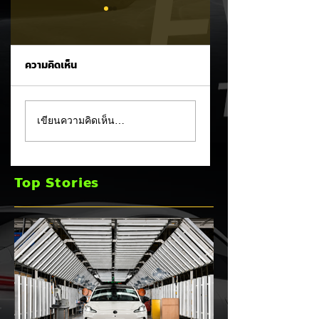
ความคิดเห็น
แชมป์ไร้พ่าย!
Tesla Model 3 กว
เขียนความคิดเห็น…
TOYOTA กวาดยอด
สัดส่วนเกือบครึ่ง!
จดทะเบียน ก.ค. 69
ครองแชมป์ยอดขาย
เฉียด 2 หมื่นคัน ครอง
C-Segment
Top Stories
แชมป์อันดับ 1 ในไทย
มิถุนายน 2026 เป็น
เดือนที่ 2 ติดต่อกัน