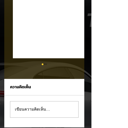
ความคิดเห็น
MG ลั่นกลองรบครึ่งปี
แชมป์ไร้พ่าย!
เขียนความคิดเห็น…
หลัง! ปรับเป้ายอดขาย
TOYOTA กวาดยอด
เพิ่มเป็น 36,000 คัน
จดทะเบียน ก.ค. 69