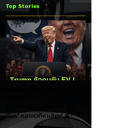
พร้อมเดินหน้าลงศึก
เฉียด 2 หมื่นคัน คร
Top Stories
ชิงส่วนแบ่งตลาดไฮ
แชมป์อันดับ 1 ในไท
บริด (HEV)
EV Cars Thailand
1 วันที่ผ่านมา
Trump ล้อคนขับรถ EV เป็น
"โรค" กลางเวทีหาเสียง! 🚘⚡
ระหว่างการปราศรัยที่เมืองลาสเวกัส Donald