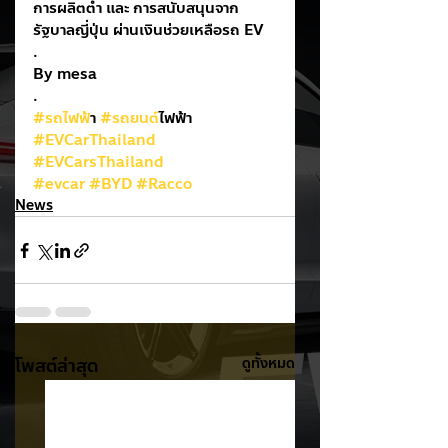
การผลิตต่ำ และ การสนับสนุนจาก
รัฐบาลญี่ปุ่น ผ่านเงินช่วยเหลือรถ EV
.
By mesa
.
#รถไฟฟ
้า 
#รถยนต
์ไฟฟ้า
#EVCarThailand
#EVCarsThailand
#evcar
#BYD
#Racco
News
โพสต์ล่าสุด
ดูทั้งหมด