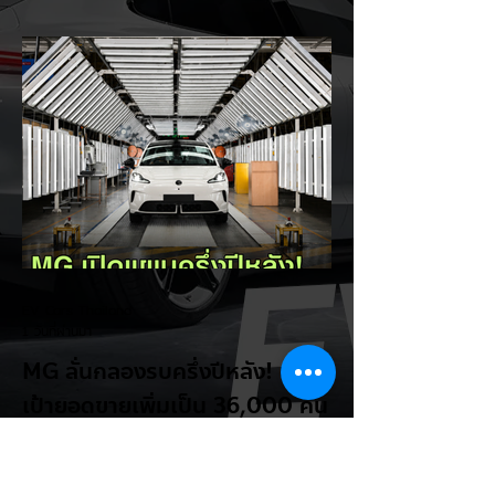
Trump กลับมาวิจารณ์รถยนต์ไฟฟ้าอีกครั้ง
โดยกล่าวว่าตนเองเป็นผู้ "ยุติ EV Mandate"
พร้อมล้อเลียนผู้ใช้รถยนต์ไฟฟ้าว่าเหมือน "เป็น
โรค" เพราะเริ่มกังวลเรื่องแบตเตอรี่ตั้งแต่ยัง
เหลือไฟจำนวนมาก และคอยมองหาสถานีชาร์จ
อยู่ตลอดเวลา ซึ่งสื่อมองว่าเป็นการพาดพิงถึง
อาการ Range Anxiety หรือความกังวล
เรื่องระยะทางวิ่งของรถ EV Trump ยังระบุว่า
ปัจจุบันรถยนต์ไฟฟ้ามีสัดส่วนเพียง ประมาณ
7% ของยอดขายรถใหม่ในสหรัฐฯ และใช้
ตัวเลขนี้เป็นเหตุผลประกอบว่า...
EV Cars Thailand
1 วันที่ผ่านมา
MG ลั่นกลองรบครึ่งปีหลัง! ปรับ
เป้ายอดขายเพิ่มเป็น 36,000 คัน
พร้อมเดินหน้าลงศึกชิงส่วนแบ่ง
ตลาดไฮบริด (HEV)
รายงานทิศทางธุรกิจครึ่งปีหลัง 2569 จาก