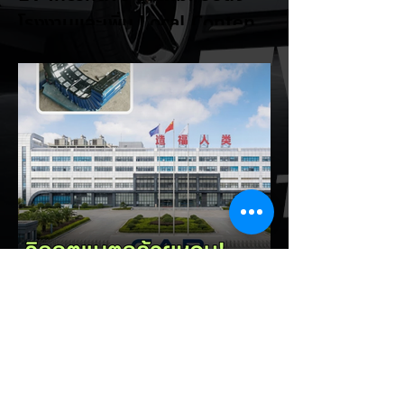
โรงงานและเพิ่ม Local Content
ชิงฐานผลิตแข่งกับไทย
แม้ยอดขายรถยนต์ไฟฟ้า (EV) ในประเทศ
อินโดนีเซียจะเติบโตขึ้นอย่างรวดเร็ว แต่รัฐบาล
อินโดนีเซียเตรียมคลอดแพ็กเกจสิทธิประโยชน์
และมาตรการจูงใจ (EV Incentive) ชุดใหม่
เพื่อเปลี่ยนผ่านจากการเป็นเพียง "ตลาดผู้ซื้อ"
ไปสู่การเป็น "ฐานการผลิตหลักในภูมิภาค
อาเซียน" ช้าไม่ได้เพื่อเร่งเปิดศึกแข่งกับ
ประเทศไทย ยกระดับสู่เฟสโรงงาน: เปลี่ยนจุด
โฟกัสจากการอุดหนุนยอดขาย นำเข้า CBU มา
เป็นการดึงดูดค่ายรถให้เข้ามาลงทุนตั้งโรงงาน
ผลิตในประเทศจริง ชูกฎเหล็ก Local
Content: กำหนดสัดส่วนการใช้ชิ้นส่วนและวัต
EV Cars Thailand
ถ
14 ชั่วโมงที่ผ่านมา
CALB ยกระบบปฏิรูปคุณภาพ
ครั้งใหญ่! หลังเกิดวิกฤต
"แบตเตอรี่กล้วยหอม" บวมพอง