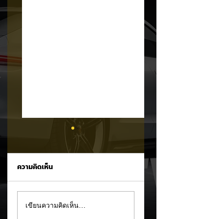
ความคิดเห็น
Tesla ยอมรับ!
อินโดนีเซียเตรียมอัด
เขียนความคิดเห็น…
Cybertruck เจอ
มาตรการ EV