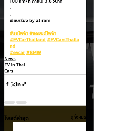
100 km/h ภายใน 3.6 วินาที
.
.
เรียบเรียง by atiram
.
#รถไฟฟ้า
#รถยนต์ไฟฟ้า
#EVCarThailand
#EVCarsThaila
nd
#evcar
#BMW
News
EV in Thai
Cars
โพสต์ล่าสุด
ดูทั้งหมด