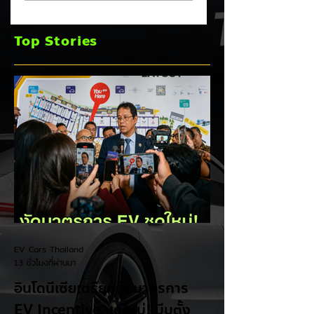
ปัญหา PCS พร้อม
Incentive ชุดใหม่!
ขยายประกันยาว 8 ปี
บีบตั้งโรงงานและเพิ
Top Stories
240,000 กม. 🚗⚡
Local Content ชิง
ฐานผลิตแข่งกับไทย
EV Cars Thailand
13 ชั่วโมงที่ผ่านมา
อินโดนีเซียเตรียมอัดมาตรการ
EV Incentive ชุดใหม่! บีบตั้ง