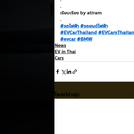
.
เรียบเรียง by atiram
.
#รถไฟฟ้า
#รถยนต์ไฟฟ้า
#EVCarThailand
#EVCarsThaila
#evcar
#BMW
News
EV in Thai
Cars
โพสต์ล่าสุด