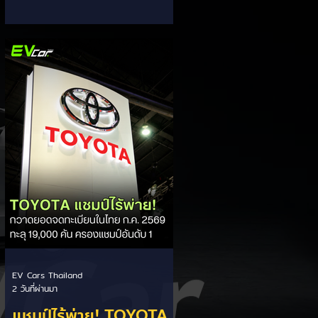
ส่วนแบ่งตลาดไฮบริด
กรรมการผู้จัดการ เผยยอดจดทะเบียน
6 เดือนแรก (ม.ค. - มิ.ย.) โตพุ่ง 67%
(HEV)
แตะ 16,920 คัน พร้อมส่งสัญญาณ
ปรับเป้าหมายยอดขายรวมปีนี้เพิ่มขึ้นเป็น
36,000 คัน จากเดิมตั้งไว้ 30,000
คัน โดยพร้อมเร่งส่งมอบรถค้างสต็อก
(Back Order) ทั้งหมดในระยะเวลาอัน
สั้น - ปรับเป้าเติบโต & เคลียร์ Back
Order: ยอดขายครึ่งปีแรกที่เติบโตสูง
ถึง 67% ประกอบกับการแก้ไขปัญหา
การนำเข้าชิ้นส่วนจากสถานการณ์
ตึงเครียดในตะว
EV Cars Thailand
2 วันที่ผ่านมา
แชมป์ไร้พ่าย! TOYOTA