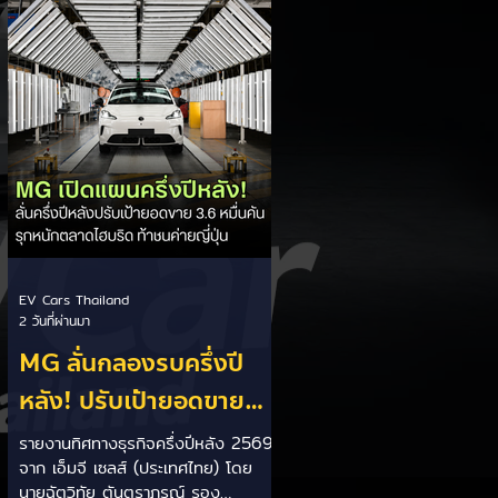
เป็นการพาดพิงถึงอาการ Range
Anxiety หรือความกังวลเรื่องระยะทาง
วิ่งของรถ EV Trump ยังระบุว่า
ปัจจุบันรถยนต์ไฟฟ้ามีสัดส่วนเพียง
ประมาณ 7% ของยอดขายรถใหม่ใน
สหรัฐฯ และใช้ตัวเลขนี้เป็นเหตุผล
ประกอบว่า...
EV Cars Thailand
2 วันที่ผ่านมา
MG ลั่นกลองรบครึ่งปี
หลัง! ปรับเป้ายอดขาย
เพิ่มเป็น 36,000 คัน
รายงานทิศทางธุรกิจครึ่งปีหลัง 2569
จาก เอ็มจี เซลส์ (ประเทศไทย) โดย
พร้อมเดินหน้าลงศึกชิง
นายฉัตวิทัย ตันตราภรณ์ รอง