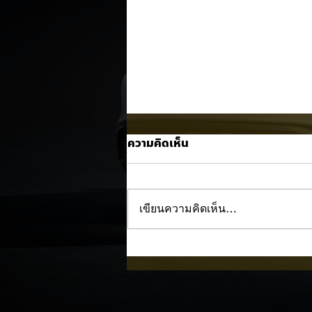
ความคิดเห็น
เขียนความคิดเห็น…
Nissan NX7 EV เผยภาพทีเซอ
แรก! 🚘⚡