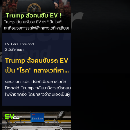
EV Cars Thailand
2 วันที่ผ่านมา
Trump ล้อคนขับรถ EV
เป็น "โรค" กลางเวทีหา
เสียง! 🚘⚡
ระหว่างการปราศรัยที่เมืองลาสเวกัส
Donald Trump กลับมาวิจารณ์รถยนต์
ไฟฟ้าอีกครั้ง โดยกล่าวว่าตนเองเป็นผู้
"ยุติ EV Mandate" พร้อมล้อเลียนผู้
ใช้รถยนต์ไฟฟ้าว่าเหมือน "เป็นโรค"
เพราะเริ่มกังวลเรื่องแบตเตอรี่ตั้งแต่ยัง
เหลือไฟจำนวนมาก และคอยมองหาสถา
นีชาร์จอยู่ตลอดเวลา ซึ่งสื่อมองว่า