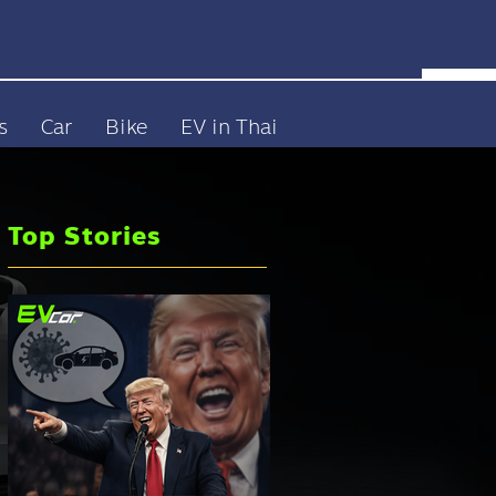
s
Car
Bike
EV in Thai
Top Stories