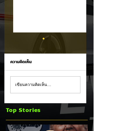
ความคิดเห็น
Trump ล้อคนขับรถ
MG ลั่นกลองรบครึ่ง
เขียนความคิดเห็น…
EV เป็น "โรค" กลาง
หลัง! ปรับเป้ายอดข
เวทีหาเสียง! 🚘⚡
เพิ่มเป็น 36,000 คั
พร้อมเดินหน้าลงศึก
Top Stories
ชิงส่วนแบ่งตลาดไฮ
บริด (HEV)