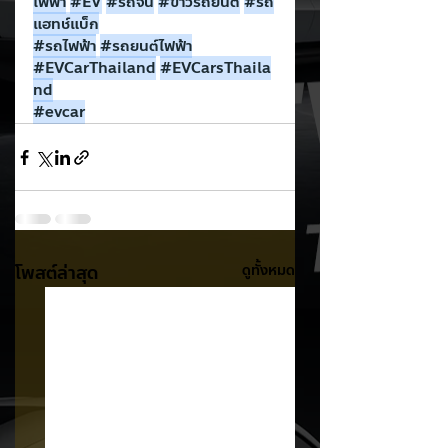
ไฟฟ้า
#EV
#รถจ
ีน
#ข
่าวรถยนต์
#รถ
แฮทช
์แบ็ก
#รถไฟฟ
้า
#รถยนต
์ไฟฟ้า
#EVCarThailand
#EVCarsThaila
nd
#evcar
โพสต์ล่าสุด
ดูทั้งหมด