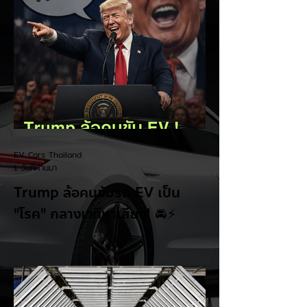
EV Cars Thailand
1 วันที่ผ่านมา
Trump ล้อคนขับรถ EV เป็น
"โรค" กลางเวทีหาเสียง! 🚘⚡
ระหว่างการปราศรัยที่เมืองลาสเวกัส Donald
Trump กลับมาวิจารณ์รถยนต์ไฟฟ้าอีกครั้ง
โดยกล่าวว่าตนเองเป็นผู้ "ยุติ EV Mandate"
พร้อมล้อเลียนผู้ใช้รถยนต์ไฟฟ้าว่าเหมือน "เป็น
โรค" เพราะเริ่มกังวลเรื่องแบตเตอรี่ตั้งแต่ยัง