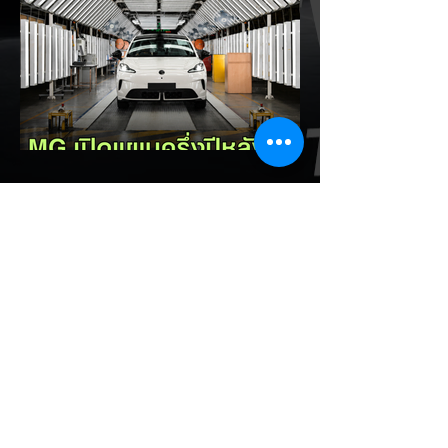
เหลือไฟจำนวนมาก และคอยมองหาสถานีชาร์จ
อยู่ตลอดเวลา ซึ่งสื่อมองว่าเป็นการพาดพิงถึง
อาการ Range Anxiety หรือความกังวล
เรื่องระยะทางวิ่งของรถ EV Trump ยังระบุว่า
ปัจจุบันรถยนต์ไฟฟ้ามีสัดส่วนเพียง ประมาณ
7% ของยอดขายรถใหม่ในสหรัฐฯ และใช้
ตัวเลขนี้เป็นเหตุผลประกอบว่า...
EV Cars Thailand
1 วันที่ผ่านมา
MG ลั่นกลองรบครึ่งปีหลัง! ปรับ
เป้ายอดขายเพิ่มเป็น 36,000 คัน
พร้อมเดินหน้าลงศึกชิงส่วนแบ่ง
ตลาดไฮบริด (HEV)
รายงานทิศทางธุรกิจครึ่งปีหลัง 2569 จาก
เอ็มจี เซลส์ (ประเทศไทย) โดย นายฉัตวิทัย ตัน
ตราภรณ์ รองกรรมการผู้จัดการ เผยยอดจด
ทะเบียน 6 เดือนแรก (ม.ค. - มิ.ย.) โตพุ่ง
67% แตะ 16,920 คัน พร้อมส่งสัญญาณ