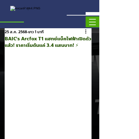
25 ส.ค. 2568
ยาว 1 นาที
BAIC's Arcfox T1 แฮทช์แบ็กไฟฟ้าเปิดตัว
แล้ว! ราคาเริ่มต้นแค่ 3.4 แสนบาท! ⚡️