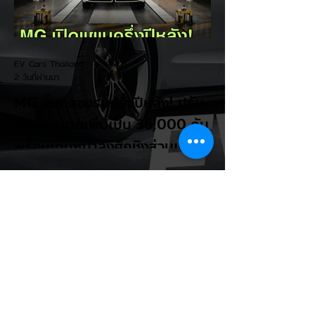
ปัจจุบันรถยนต์ไฟฟ้ามีสัดส่วนเพียง ประมาณ
7% ของยอดขายรถใหม่ในสหรัฐฯ และใช้
ตัวเลขนี้เป็นเหตุผลประกอบว่า...
EV Cars Thailand
2 วันที่ผ่านมา
MG ลั่นกลองรบครึ่งปีหลัง! ปรับ
เป้ายอดขายเพิ่มเป็น 36,000 คัน
พร้อมเดินหน้าลงศึกชิงส่วนแบ่ง
ตลาดไฮบริด (HEV)
รายงานทิศทางธุรกิจครึ่งปีหลัง 2569 จาก
เอ็มจี เซลส์ (ประเทศไทย) โดย นายฉัตวิทัย ตัน
ตราภรณ์ รองกรรมการผู้จัดการ เผยยอดจด
ทะเบียน 6 เดือนแรก (ม.ค. - มิ.ย.) โตพุ่ง
67% แตะ 16,920 คัน พร้อมส่งสัญญาณ
ปรับเป้าหมายยอดขายรวมปีนี้เพิ่มขึ้นเป็น
36,000 คัน จากเดิมตั้งไว้ 30,000 คัน โดย
พร้อมเร่งส่งมอบรถค้างสต็อก (Back Order)
ทั้งหมดในระยะเวลาอันสั้น - ปรับเป้าเติบโต &
เคลียร์ Back Order: ยอดขายครึ่งปีแรกที่