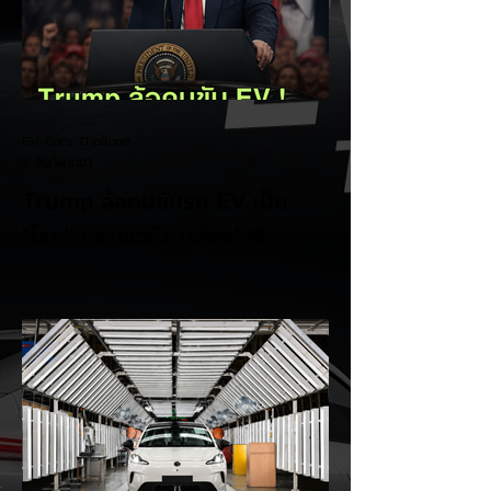
EV Cars Thailand
2 วันที่ผ่านมา
Trump ล้อคนขับรถ EV เป็น
"โรค" กลางเวทีหาเสียง! 🚘⚡
ระหว่างการปราศรัยที่เมืองลาสเวกัส Donald
Trump กลับมาวิจารณ์รถยนต์ไฟฟ้าอีกครั้ง
โดยกล่าวว่าตนเองเป็นผู้ "ยุติ EV Mandate"
พร้อมล้อเลียนผู้ใช้รถยนต์ไฟฟ้าว่าเหมือน "เป็น
โรค" เพราะเริ่มกังวลเรื่องแบตเตอรี่ตั้งแต่ยัง
เหลือไฟจำนวนมาก และคอยมองหาสถานีชาร์จ
อยู่ตลอดเวลา ซึ่งสื่อมองว่าเป็นการพาดพิงถึง
อาการ Range Anxiety หรือความกังวล
เรื่องระยะทางวิ่งของรถ EV Trump ยังระบุว่า