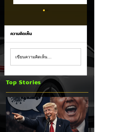
ความคิดเห็น
Trump ล้อคนขับรถ
MG ลั่นกลองรบครึ่ง
เขียนความคิดเห็น…
EV เป็น "โรค" กลาง
หลัง! ปรับเป้ายอดข
เวทีหาเสียง! 🚘⚡
เพิ่มเป็น 36,000 คั
พร้อมเดินหน้าลงศึก
Top Stories
ชิงส่วนแบ่งตลาดไฮ
บริด (HEV)