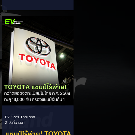
ส่วนแบ่งตลาดไฮบริด
กรรมการผู้จัดการ เผยยอดจดทะเบียน
6 เดือนแรก (ม.ค. - มิ.ย.) โตพุ่ง 67%
(HEV)
แตะ 16,920 คัน พร้อมส่งสัญญาณ
ปรับเป้าหมายยอดขายรวมปีนี้เพิ่มขึ้นเป็น
36,000 คัน จากเดิมตั้งไว้ 30,000
คัน โดยพร้อมเร่งส่งมอบรถค้างสต็อก
(Back Order) ทั้งหมดในระยะเวลาอัน
สั้น - ปรับเป้าเติบโต & เคลียร์ Back
Order: ยอดขายครึ่งปีแรกที่เติบโตสูง
ถึง 67% ประกอบกับการแก้ไขปัญหา
การนำเข้าชิ้นส่วนจากสถานการณ์
ตึงเครียดในตะว
EV Cars Thailand
2 วันที่ผ่านมา
แชมป์ไร้พ่าย! TOYOTA