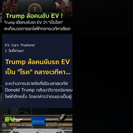
EV Cars Thailand
1 วันที่ผ่านมา
Trump ล้อคนขับรถ EV
เป็น "โรค" กลางเวทีหา
เสียง! 🚘⚡
ระหว่างการปราศรัยที่เมืองลาสเวกัส
Donald Trump กลับมาวิจารณ์รถยนต์
ไฟฟ้าอีกครั้ง โดยกล่าวว่าตนเองเป็นผู้
"ยุติ EV Mandate" พร้อมล้อเลียนผู้
ใช้รถยนต์ไฟฟ้าว่าเหมือน "เป็นโรค"
เพราะเริ่มกังวลเรื่องแบตเตอรี่ตั้งแต่ยัง
เหลือไฟจำนวนมาก และคอยมองหาสถา
นีชาร์จอยู่ตลอดเวลา ซึ่งสื่อมองว่า