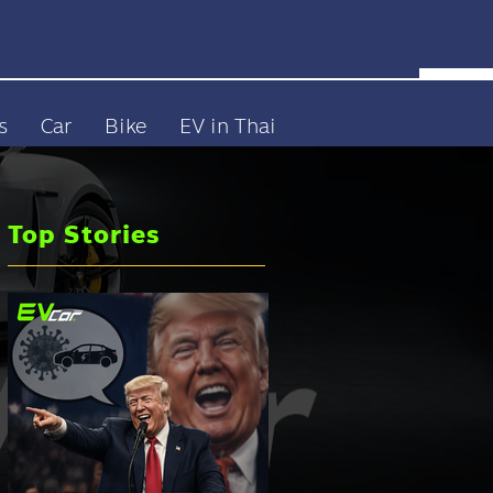
s
Car
Bike
EV in Thai
Top Stories