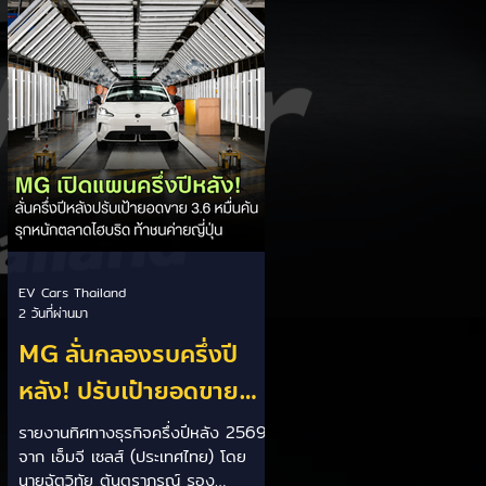
เป็นการพาดพิงถึงอาการ Range
Anxiety หรือความกังวลเรื่องระยะทาง
วิ่งของรถ EV Trump ยังระบุว่า
ปัจจุบันรถยนต์ไฟฟ้ามีสัดส่วนเพียง
ประมาณ 7% ของยอดขายรถใหม่ใน
สหรัฐฯ และใช้ตัวเลขนี้เป็นเหตุผล
ประกอบว่า...
EV Cars Thailand
2 วันที่ผ่านมา
MG ลั่นกลองรบครึ่งปี
หลัง! ปรับเป้ายอดขาย
เพิ่มเป็น 36,000 คัน
รายงานทิศทางธุรกิจครึ่งปีหลัง 2569
จาก เอ็มจี เซลส์ (ประเทศไทย) โดย
พร้อมเดินหน้าลงศึกชิง
นายฉัตวิทัย ตันตราภรณ์ รอง