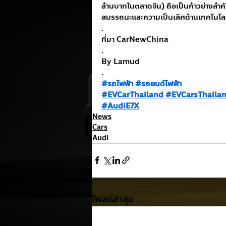
ล้านบาทในตลาดจีน) ถือเป็นก้าวย่างสำค
สมรรถนะและความเป็นเลิศด้านเทคโนโล
.
ที่มา CarNewChina
.
By Lamud
.
#รถไฟฟ้า
#รถยนต์ไฟฟ้า
#EVCarThailand
#EVCarsThaila
#AudiE7X
News
Cars
Audi
โพสต์ล่าสุด