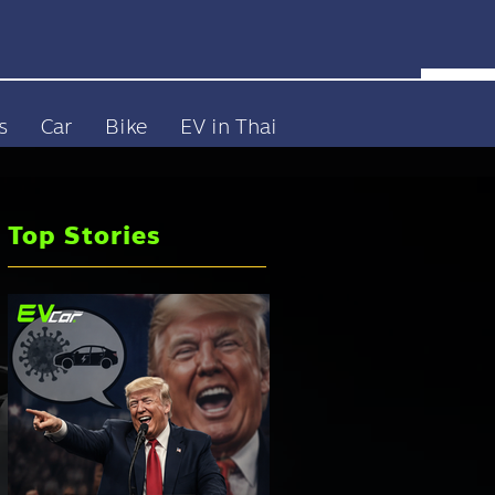
s
Car
Bike
EV in Thai
Top Stories