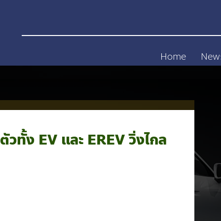
Home
New
ัวทั้ง EV และ EREV วิ่งไกล