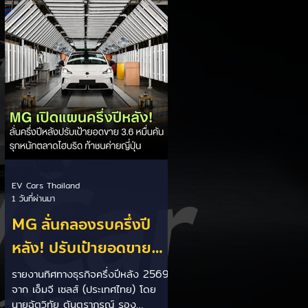
เป็นการพาดพิงถึงอาการ Range
Anxiety หรือความกังวลเรื่องระยะทาง
วิ่งของรถ EV Trump ยังระบุว่า
ปัจจุบันรถยนต์ไฟฟ้ามีสัดส่วนเพียง
ประมาณ 7% ของยอดขายรถใหม่ใน
สหรัฐฯ และใช้ตัวเลขนี้เป็นเหตุผล
ประกอบว่า...
EV Cars Thailand
1 วันที่ผ่านมา
MG ลั่นกลองรบครึ่งปี
หลัง! ปรับเป้ายอดขาย
เพิ่มเป็น 36,000 คัน
รายงานทิศทางธุรกิจครึ่งปีหลัง 2569
จาก เอ็มจี เซลส์ (ประเทศไทย) โดย
พร้อมเดินหน้าลงศึกชิง
นายฉัตวิทัย ตันตราภรณ์ รอง