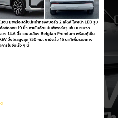
ในจีน มาพร้อมดีไซน์หน้าทรงสปอร์ต 2 สไตล์ ไฟหน้า LED รูป
ออัลลอย 19 นิ้ว ภายในอัดแน่นฟีเจอร์หรู เช่น เบาะนวด
กลาง 14.6 นิ้ว ระบบเสียง Belgian Premium พร้อมตู้เย็น
EREV วิ่งไกลสูงสุด 750 กม. ชาร์จเร็ว 15 นาทีเพิ่มระยะทาง
ารในจีนเร็ว ๆ นี้
nd