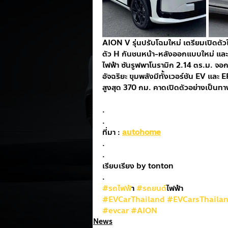
AION V รุ่นปรับโฉมใหม่ เตรียมเปิดตัว
ตัว H กันชนหน้า-หลังออกแบบใหม่ และล้
ไฟฟ้า ซันรูฟพาโนรามิก 2.14 ตร.ม. จอ
อัจฉริยะ ขุมพลังมีทั้งเวอร์ชัน EV และ 
สูงสุด 370 กม. คาดเปิดตัวอย่างเป็นทางก
.
.
ที่มา : 
autohome
.
.
เรียบเรียง by tonton
.
#รถไฟฟ
้า 
#รถยนต
์ไฟฟ้า
#EVCarThailand
#EVCarsThaila
#evcar
#AION
News