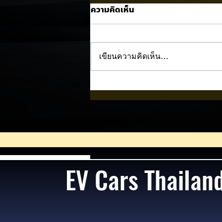
ความคิดเห็น
เขียนความคิดเห็น…
Trump ล้อคนขับรถ EV เป็น
"โรค" กลางเวทีหาเสียง! 🚘⚡
EV Cars Thailan