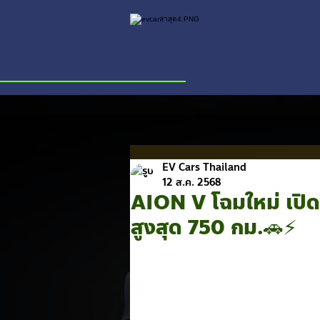
EV Cars Thailand
12 ส.ค. 2568
AION V โฉมใหม่ เปิดต
สูงสุด 750 กม.🚗⚡️