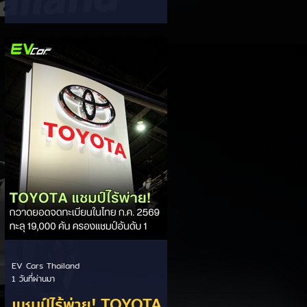
ส่วนแบ่งตลาดไฮบริด
กรรมการผู้จัดการ เผยยอดจดทะเบียน
6 เดือนแรก (ม.ค. - มิ.ย.) โตพุ่ง 67%
(HEV)
แตะ 16,920 คัน พร้อมส่งสัญญาณ
ปรับเป้าหมายยอดขายรวมปีนี้เพิ่มขึ้นเป็น
36,000 คัน จากเดิมตั้งไว้ 30,000
คัน โดยพร้อมเร่งส่งมอบรถค้างสต็อก
(Back Order) ทั้งหมดในระยะเวลาอัน
สั้น - ปรับเป้าเติบโต & เคลียร์ Back
Order: ยอดขายครึ่งปีแรกที่เติบโตสูง
ถึง 67% ประกอบกับการแก้ไขปัญหา
การนำเข้าชิ้นส่วนจากสถานการณ์
ตึงเครียดในตะว
EV Cars Thailand
1 วันที่ผ่านมา
แชมป์ไร้พ่าย! TOYOTA