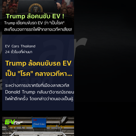
EV Cars Thailand
24 ชั่วโมงที่ผ่านมา
Trump ล้อคนขับรถ EV
เป็น "โรค" กลางเวทีหา
เสียง! 🚘⚡
ระหว่างการปราศรัยที่เมืองลาสเวกัส
Donald Trump กลับมาวิจารณ์รถยนต์
ไฟฟ้าอีกครั้ง โดยกล่าวว่าตนเองเป็นผู้
"ยุติ EV Mandate" พร้อมล้อเลียนผู้
ใช้รถยนต์ไฟฟ้าว่าเหมือน "เป็นโรค"
เพราะเริ่มกังวลเรื่องแบตเตอรี่ตั้งแต่ยัง
เหลือไฟจำนวนมาก และคอยมองหาสถา
นีชาร์จอยู่ตลอดเวลา ซึ่งสื่อมองว่า