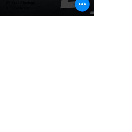
EV Cars Thailand
ถ
9 ชั่วโมงที่ผ่านมา
CALB ยกระบบปฏิรูปคุณภาพ
ครั้งใหญ่! หลังเกิดวิกฤต
"แบตเตอรี่กล้วยหอม" บวมพอง
ในรถ EV ของ GAC Aion
เผยผู้ผลิตแบตเตอรี่รายใหญ่อันดับ 3 ของจีน
อย่าง CALB ประกาศปฏิรูปกระบวนการผลิต
และควบคุมคุณภาพภายในองค์กรอย่างเข้มงวด
หลังเกิดปัญหากรณีเซลล์แบตเตอรี่ LFP ขนาด
177 Ah บวมพองจนมีรูปทรงงอคล้ายกล้วย
หอม (Banana Battery) ส่งผลให้รถยนต์
ไฟฟ้า GAC Aion S ที่ใช้งานเชิงพาณิชย์ (เช่น
แท็กซี่ และ Ride-hailing) เกิดอาการ
แบตเตอรี่บวม น้ำยาอิเล็กโทรไลต์รั่วซึม และ
พลังงานดับกะทันหัน ซึ่งกระทบรถยนต์ในจีน
กว่า 213,000 คัน วิกฤตแบตเตอรี่กล้วยหอม:
ปัญหาเกิดขึ้นกับเซลล์ LFP ของ CALB ในรถ
EV Cars Thailand
Aion S ที่ใช
10 ชั่วโมงที่ผ่านมา