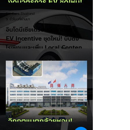
EV Cars Thailand
9 ชั่วโมงที่ผ่านมา
อินโดนีเซียเตรียมอัดมาตรการ
EV Incentive ชุดใหม่! บีบตั้ง
โรงงานและเพิ่ม Local Content
ชิงฐานผลิตแข่งกับไทย
แม้ยอดขายรถยนต์ไฟฟ้า (EV) ในประเทศ
อินโดนีเซียจะเติบโตขึ้นอย่างรวดเร็ว แต่รัฐบาล
อินโดนีเซียเตรียมคลอดแพ็กเกจสิทธิประโยชน์
และมาตรการจูงใจ (EV Incentive) ชุดใหม่
เพื่อเปลี่ยนผ่านจากการเป็นเพียง "ตลาดผู้ซื้อ"
ไปสู่การเป็น "ฐานการผลิตหลักในภูมิภาค
อาเซียน" ช้าไม่ได้เพื่อเร่งเปิดศึกแข่งกับ
ประเทศไทย ยกระดับสู่เฟสโรงงาน: เปลี่ยนจุด
โฟกัสจากการอุดหนุนยอดขาย นำเข้า CBU มา
เป็นการดึงดูดค่ายรถให้เข้ามาลงทุนตั้งโรงงาน
ผลิตในประเทศจริง ชูกฎเหล็ก Local
Content: กำหนดสัดส่วนการใช้ชิ้นส่วนและวัต