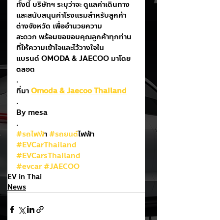
ทั้งนี้ บริษัทฯ ระบุว่าจะ ดูแลค่าเดินทาง
และสนับสนุนค่าโรงแรมสำหรับลูกค้า
ต่างจังหวัด เพื่ออำนวยความ
สะดวก พร้อมขอขอบคุณลูกค้าทุกท่าน
ที่ให้ความเข้าใจและไว้วางใจใน
แบรนด์ OMODA & JAECOO มาโดย
ตลอด
.
ที่มา 
Omoda & Jaecoo Thailand
.
By mesa
.
#รถไฟฟ
้า 
#รถยนต
์ไฟฟ้า
#EVCarThailand
#EVCarsThailand
#evcar
#JAECOO
EV in Thai
News