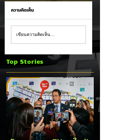
ความคิดเห็น
CALB ยกระบบปฏิรูป
Ford เปิดตัว
เขียนความคิดเห็น…
คุณภาพครั้งใหญ่!
Fathom กระบะไฟฟ้
หลังเกิดวิกฤต
ราคาประหยัด เริ่มไม่
"แบตเตอรี่กล้วยหอม"
ถึง 1 ล้านบาทเตรียม
Top Stories
บวมพองในรถ EV
ขายปี 2027 ท้าชน 
ของ GAC Aion
จีน