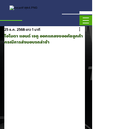
25 ธ.ค. 2568
ยาว 1 นาที
โอโมดา แอนด์ เจคู ออกแถลงขออภัยลูกค้า
กรณีการส่งมอบรถล่าช้า