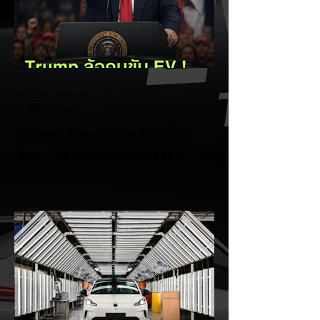
EV Cars Thailand
14 ชั่วโมงที่ผ่านมา
Trump ล้อคนขับรถ EV เป็น
"โรค" กลางเวทีหาเสียง! 🚘⚡
ระหว่างการปราศรัยที่เมืองลาสเวกัส Donald
Trump กลับมาวิจารณ์รถยนต์ไฟฟ้าอีกครั้ง
โดยกล่าวว่าตนเองเป็นผู้ "ยุติ EV Mandate"
พร้อมล้อเลียนผู้ใช้รถยนต์ไฟฟ้าว่าเหมือน "เป็น
โรค" เพราะเริ่มกังวลเรื่องแบตเตอรี่ตั้งแต่ยัง
เหลือไฟจำนวนมาก และคอยมองหาสถานีชาร์จ
อยู่ตลอดเวลา ซึ่งสื่อมองว่าเป็นการพาดพิงถึง
อาการ Range Anxiety หรือความกังวล
เรื่องระยะทางวิ่งของรถ EV Trump ยังระบุว่า