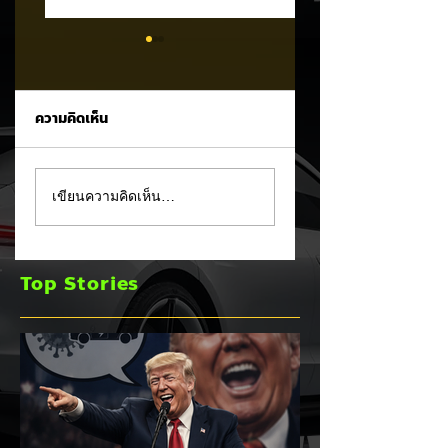
ความคิดเห็น
Trump ล้อคนขับรถ
MG ลั่นกลองรบครึ่ง
เขียนความคิดเห็น…
EV เป็น "โรค" กลาง
หลัง! ปรับเป้ายอดข
เวทีหาเสียง! 🚘⚡
เพิ่มเป็น 36,000 คั
พร้อมเดินหน้าลงศึก
Top Stories
ชิงส่วนแบ่งตลาดไฮ
บริด (HEV)