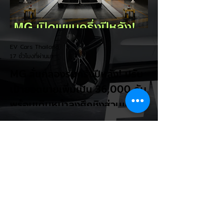
ปัจจุบันรถยนต์ไฟฟ้ามีสัดส่วนเพียง ประมาณ
7% ของยอดขายรถใหม่ในสหรัฐฯ และใช้
ตัวเลขนี้เป็นเหตุผลประกอบว่า...
EV Cars Thailand
17 ชั่วโมงที่ผ่านมา
MG ลั่นกลองรบครึ่งปีหลัง! ปรับ
เป้ายอดขายเพิ่มเป็น 36,000 คัน
พร้อมเดินหน้าลงศึกชิงส่วนแบ่ง
ตลาดไฮบริด (HEV)
รายงานทิศทางธุรกิจครึ่งปีหลัง 2569 จาก
เอ็มจี เซลส์ (ประเทศไทย) โดย นายฉัตวิทัย ตัน
ตราภรณ์ รองกรรมการผู้จัดการ เผยยอดจด
ทะเบียน 6 เดือนแรก (ม.ค. - มิ.ย.) โตพุ่ง
67% แตะ 16,920 คัน พร้อมส่งสัญญาณ
ปรับเป้าหมายยอดขายรวมปีนี้เพิ่มขึ้นเป็น
36,000 คัน จากเดิมตั้งไว้ 30,000 คัน โดย
พร้อมเร่งส่งมอบรถค้างสต็อก (Back Order)
ทั้งหมดในระยะเวลาอันสั้น - ปรับเป้าเติบโต &
เคลียร์ Back Order: ยอดขายครึ่งปีแรกที่