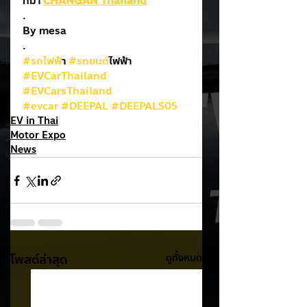
ที่มา 
CHANGAN Thailand
.
By mesa
.
#รถไฟฟ
้า 
#รถยนต
์ไฟฟ้า
#EVCarThailand
#EVCarsThailand
#evcar
#DEEPAL
#DEEPALS05
EV in Thai
Motor Expo
News
โพสต์ล่าสุด
ดูทั้งหมด