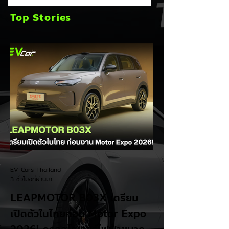
ราคารถใหม่พุ่ง 30%
ยอดขายโลกลด 8%
Top Stories
เร่งส่ง Pajero ใหม่
และบุก HEV
EV Cars Thailand
3 ชั่วโมงที่ผ่านมา
LEAPMOTOR B03X เตรียม
เปิดตัวในไทยก่อน Motor Expo