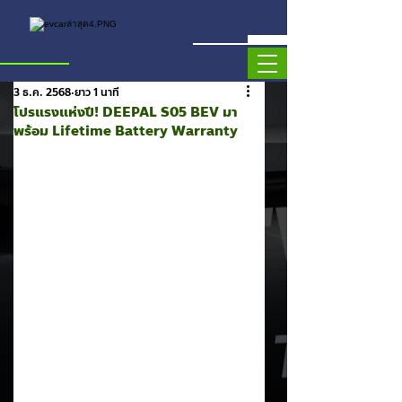
3 ธ.ค. 2568
ยาว 1 นาที
โปรแรงแห่งปี! DEEPAL S05 BEV มา
พร้อม Lifetime Battery Warranty