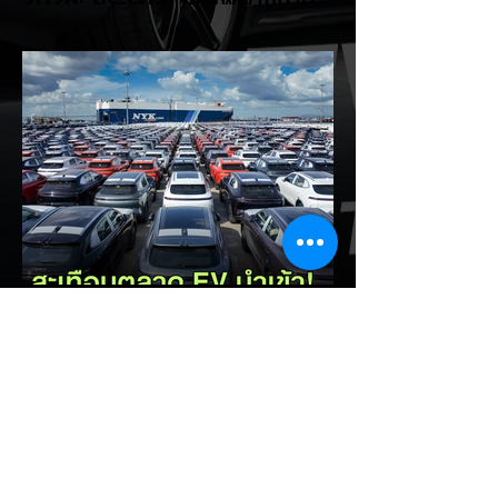
2026! ครอสโอเวอร์ไฟฟ้าขนาด
กะทัดรัด ลุ้นสเปคและราคาเร็วๆ นี้
LEAPMOTOR B03X รถยนต์ไฟฟ้าทรง
Compact Crossover ขับเคลื่อนล้อหน้า รุ่น
ใหม่ล่าสุดจากแบรนด์ LEAPMOTOR ที่เตรียม
เปิดตัวในประเทศไทยก่อนช่วงงาน MOTOR
EXPO 2026 โดย B03X ถือเป็นรถ EV ไซส์
กะทัดรัดที่ชูจุดเด่นเรื่องพื้นที่ใช้สอยภายในห้อง
โดยสาร และการรองรับเทคโนโลยีชาร์จเร็ว DC
Fast Charge รายละเอียดจากรายงาน (อ้า
งอิงสเปคยุโรป): มิติตัวถังและพื้นที่: ตัวรถยาว
4,270 มม. กว้าง 1,810 มม. สูง 1,635 มม.
ระยะฐานล้อ 2,605 มม. ความจุสัมภาระท้าย
510 ลิตร (พับเบาะเพิ่มเป็น 1,605 ลิตร)...
EV Cars Thailand
3 ชั่วโมงที่ผ่านมา
รัฐบาลจ่อขึ้นภาษี EV นำเข้า! ค่าย
รถจีนผวา ผู้นำเข้ารถ EV เตือน
ราคารถใหม่พุ่ง 30%
กระทรวงการคลัง นำโดย นายเอกนิติ นิติทัณฑ์