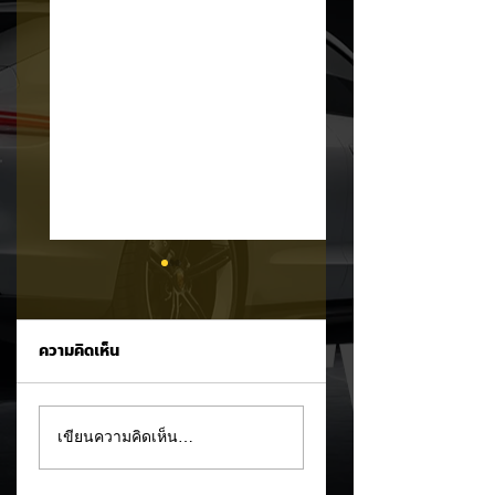
ความคิดเห็น
รัฐบาลจ่อขึ้นภาษี EV
Mitsubishi Motor
เขียนความคิดเห็น…
นำเข้า! ค่ายรถจีนผวา
เผยงบ Q1 FY2026
ผู้นำเข้ารถ EV เตือน
กำไรพุ่งโต 100% แม