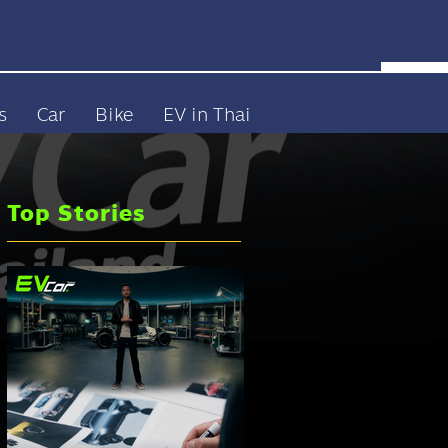
s
Car
Bike
EV in Thai
Top Stories