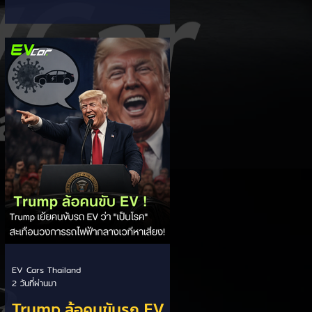
ประเคนทุกสิทธิประโยชน์
แสดงยานยนต์ Gaikindo Indonesia
International Auto Show (GIIAS
2026) โดยประกาศเชิญชวนให้
TOYOTA Motor Corporation ย้าย
ฐานการผลิตรถยนต์หลักในภูมิภาค
อาเซียนจากประเทศไทยไปยังอินโดนีเซีย
พร้อมยืนยันว่ารัฐบาลอินโดนีเซียพร้อม
สนับสนุนสิทธิประโยชน์และมาตรการ
จูงใจทุกรูปแบบที่บริษัทต้องการ ชูจุด
แข็งตลาดใหญ่สุดในอาเซียน: รัฐมนตรี
คลังอินโดนีเซียตั้งคำถามถึงค่ายรถยักษ์
ใหญ่สัญชาติญี่ปุ่นว่า อินโดนีเซียเ
EV Cars Thailand
2 วันที่ผ่านมา
Trump ล้อคนขับรถ EV