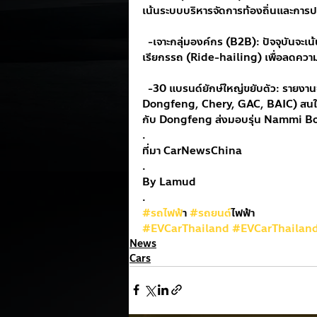
เน้นระบบบริหารจัดการท้องถิ่นและการปร
  -เจาะกลุ่มองค์กร (B2B): ปัจจุบันจะเน้นไปที่กลุ่มลูกค้าธุรกิจ เช่น ฟลีตรถโดยสาร หรือแพลตฟอร์ม
เรียกรรถ (Ride-hailing) เพื่อลดความเ
  -30 แบรนด์ยักษ์ใหญ่ขยับตัว: รายงานจาก NBD ระบุว่ามีแบรนด์จีนมากกว่า 30 ราย (เช่น 
Dongfeng, Chery, GAC, BAIC) สนใจโม
กับ Dongfeng ส่งมอบรุ่น Nammi Box
.
ที่มา CarNewsChina
.
By Lamud
.
#รถไฟฟ
้า 
#รถยนต
์ไฟฟ้า
#EVCarThailand
#EVCarThailan
News
Cars