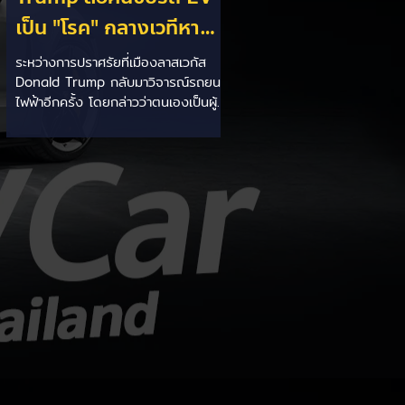
เป็น "โรค" กลางเวทีหา
เสียง! 🚘⚡
ระหว่างการปราศรัยที่เมืองลาสเวกัส
Donald Trump กลับมาวิจารณ์รถยนต์
ไฟฟ้าอีกครั้ง โดยกล่าวว่าตนเองเป็นผู้
"ยุติ EV Mandate" พร้อมล้อเลียนผู้
ใช้รถยนต์ไฟฟ้าว่าเหมือน "เป็นโรค"
เพราะเริ่มกังวลเรื่องแบตเตอรี่ตั้งแต่ยัง
เหลือไฟจำนวนมาก และคอยมองหาสถา
นีชาร์จอยู่ตลอดเวลา ซึ่งสื่อมองว่า
เป็นการพาดพิงถึงอาการ Range
Anxiety หรือความกังวลเรื่องระยะทาง
วิ่งของรถ EV Trump ยังระบุว่า
ปัจจุบันรถยนต์ไฟฟ้ามีสัดส่วนเพียง
ประมาณ 7% ของยอดขายรถใหม่ใน
สหรัฐฯ และใช้ตัวเลขนี้เป็นเหตุผล
ประกอบว่า...