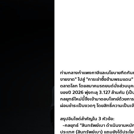
ท่ามกลางกำแพงภาษีและนโยบายกีดกันทา
ขายขาด" ไปสู่ "การเช่าซื้อข้ามพรมแดน"
ตลาดโลก โดยสมาคมรถยนต์นั่งส่วนบุค
ของปี 2026 พุ่งทะลุ 3.127 ล้านคัน (เป็
กลยุทธ์ใหม่นี้จึงเข้ามาตอบโจทย์ด้วยการ
ผ่อนชำระเป็นงวดๆ โดยสิทธิ์ความเป็นเจ้า
สรุปอินไซต์สำคัญใน 3 หัวข้อ:
  -กลยุทธ์ "สินทรัพย์เบา ดำเนินงานหนัก": ค่ายรถไม่ต้องลงทุนสร้างโรงงานหรือซื้อที่ดินในต่าง
ประเทศ (สินทรัพย์เบา) แถมยังได้ประโย