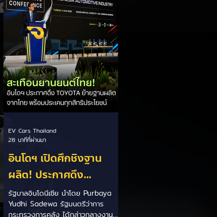
การผลิตเพื่อสู้ศึกตลาด EV จากจีน
ราคาสบายกระเป๋าจับต้องได้: วางราคา
เริ่มต้นสหรัฐฯ ไว้ที่ 29,945 ดอลลาร์
สหรัฐ (ราว 9.92 แสนบาท) หวังสร้าง
นิยามใหม่ให้รถกระบะไฟฟ้าที่ราคา
ย่อมเยา แพลตฟอร์มใหม่เน้นลดต้นทุน:
พัฒนาบน For
EV Cars Thailand
28 นาทีที่ผ่านมา
อินโดฯ เปิดศึกชิงฐาน
ผลิต! ประกาศดึง
TOYOTA ย้ายโรงงาน
รัฐบาลอินโดนีเซีย นำโดย Purbaya
Yudhi Sadewa รัฐมนตรีว่าการ
หลักจากไทย พร้อม
กระทรวงการคลัง ได้กล่าวกลางงาน