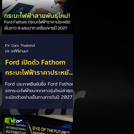
EV Cars Thailand
19 นาทีที่ผ่านมา
Ford เปิดตัว Fathom
กระบะไฟฟ้าราคาประหยัด
เริ่มไม่ถึง 1 ล้านบาท
Ford ประกาศยืนยันชื่อ Ford Fathom
รถกระบะไฟฟ้าขนาดกลางรุ่นใหม่ล่าสุดที่
เตรียมขายปี 2027 ท้าชน
จะเปิดตัวอย่างเป็นทางการในปี 2027
EV จีน
ชูจุดเด่นด้วยราคาเริ่มต้นเพียง 29,945
ดอลลาร์สหรัฐ (ประมาณ 9.92 แสน
บาท) สร้างขึ้นบนแพลตฟอร์มใหม่
Ford Universal EV Platform หวัง
ทุ่มงบกว่า 1.65 แสนล้านบาทลดต้นทุน