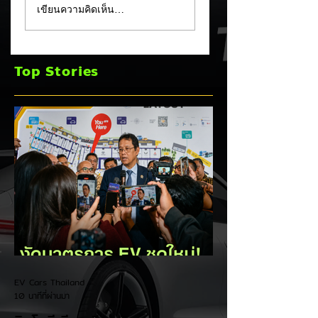
เขียนความคิดเห็น…
ภาพขณะวิ่งทดสอบ
คุณภาพครั้งใหญ่!
บนถนน! 🚘⚡
หลังเกิดวิกฤต
"แบตเตอรี่กล้วยหอ
Top Stories
บวมพองในรถ EV
ของ GAC Aion
EV Cars Thailand
10 นาทีที่ผ่านมา