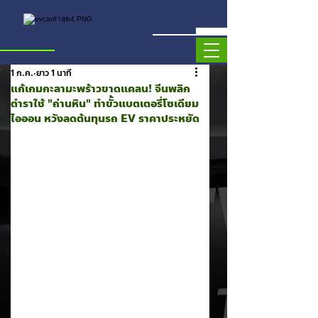
1 ก.ค.
ยาว 1 นาที
แก้เกมกะลามะพร้าวขาดแคลน! จีนพลิก
ตำราใช้ "ถ่านหิน" ทำขั้วแบตเตอรี่โซเดียม
ไอออน หวังลดต้นทุนรถ EV ราคาประหยัด