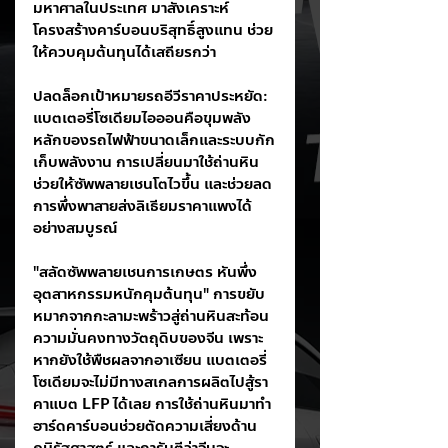
มหาศาลในประเทศ มาสังเคราะห์
โครงสร้างคาร์บอนบริสุทธิ์สูงแทน ช่วย
ให้ควบคุมต้นทุนได้เสถียรกว่า
ปลดล็อกเป้าหมายรถอีวีราคาประหยัด: 
แบตเตอรี่โซเดียมไอออนคือขุมพลัง
หลักของรถไฟฟ้าขนาดเล็กและระบบกัก
เก็บพลังงาน การเปลี่ยนมาใช้ถ่านหิน
ช่วยให้ซัพพลายเชนโตไวขึ้น และช่วยลด
การพึ่งพาสายส่งลิเธียมราคาแพงได้
อย่างสมบูรณ์
"สลัดซัพพลายเชนการเกษตร หันพึ่ง
อุตสาหกรรมหนักคุมต้นทุน" การขยับ
หมากจากกะลามะพร้าวสู่ถ่านหินสะท้อน
ความมั่นคงทางวัตถุดิบของจีน เพราะ
หากยังใช้พืชผลจากอาเซียน แบตเตอรี่
โซเดียมจะไม่มีทางสเกลการผลิตไปสู้รา
คาแบต LFP ได้เลย การใช้ถ่านหินมาทำ
ฮาร์ดคาร์บอนช่วยตัดความเสี่ยงด้าน