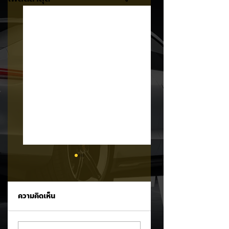
ความคิดเห็น
KIA PV7 EV ถูกจับ
CALB ยกระบบปฏิรู