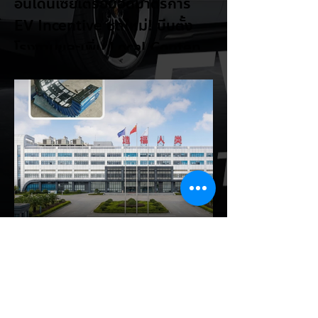
อินโดนีเซียเตรียมอัดมาตรการ
EV Incentive ชุดใหม่! บีบตั้ง
โรงงานและเพิ่ม Local Content
ชิงฐานผลิตแข่งกับไทย
แม้ยอดขายรถยนต์ไฟฟ้า (EV) ในประเทศ
อินโดนีเซียจะเติบโตขึ้นอย่างรวดเร็ว แต่รัฐบาล
อินโดนีเซียเตรียมคลอดแพ็กเกจสิทธิประโยชน์
และมาตรการจูงใจ (EV Incentive) ชุดใหม่
เพื่อเปลี่ยนผ่านจากการเป็นเพียง "ตลาดผู้ซื้อ"
ไปสู่การเป็น "ฐานการผลิตหลักในภูมิภาค
อาเซียน" ช้าไม่ได้เพื่อเร่งเปิดศึกแข่งกับ
ประเทศไทย ยกระดับสู่เฟสโรงงาน: เปลี่ยนจุด
โฟกัสจากการอุดหนุนยอดขาย นำเข้า CBU มา
เป็นการดึงดูดค่ายรถให้เข้ามาลงทุนตั้งโรงงาน
ผลิตในประเทศจริง ชูกฎเหล็ก Local
Content: กำหนดสัดส่วนการใช้ชิ้นส่วนและวัต
EV Cars Thailand
ถ
1 ชั่วโมงที่ผ่านมา
CALB ยกระบบปฏิรูปคุณภาพ
ครั้งใหญ่! หลังเกิดวิกฤต