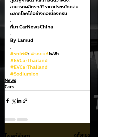
ภูมิรัฐศาสตร์ และการันตีว่าจีนจะ
สามารถผลิตรถอีวีราคาประหยัดถล่ม
ตลาดโลกได้อย่างต่อเนื่องครับ
.
ที่มา CarNewsChina
.
By Lamud
.
#รถไฟฟ
้า 
#รถยนต
์ไฟฟ้า
#EVCarThailand
#EVCarThailand
#SodiumIon
News
Cars
โพสต์ล่าสุด
ดูทั้งหมด