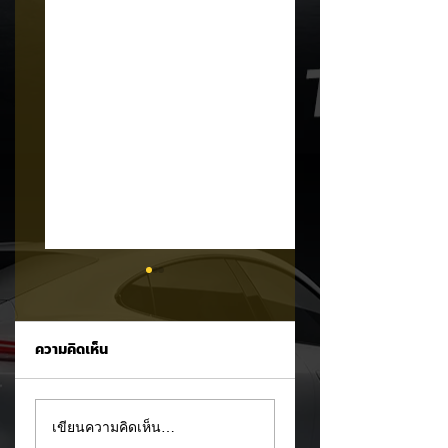
ความคิดเห็น
Tesla ยอมรับ!
อินโดนีเซียเตรียมอัด
เขียนความคิดเห็น…
Cybertruck เจอ
มาตรการ EV