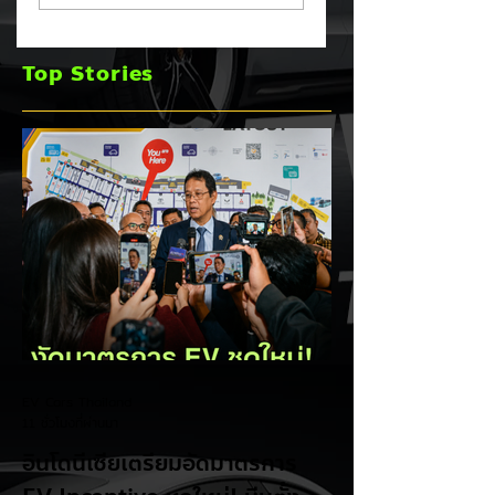
ปัญหา PCS พร้อม
Incentive ชุดใหม่!
ขยายประกันยาว 8 ปี
บีบตั้งโรงงานและเพิ
Top Stories
240,000 กม. 🚗⚡
Local Content ชิง
ฐานผลิตแข่งกับไทย
EV Cars Thailand
11 ชั่วโมงที่ผ่านมา
อินโดนีเซียเตรียมอัดมาตรการ