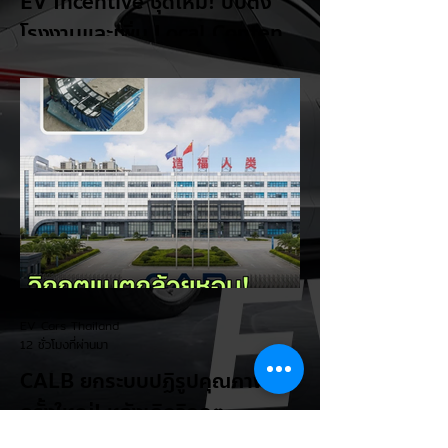
EV Incentive ชุดใหม่! บีบตั้ง
โรงงานและเพิ่ม Local Content
ชิงฐานผลิตแข่งกับไทย
แม้ยอดขายรถยนต์ไฟฟ้า (EV) ในประเทศ
อินโดนีเซียจะเติบโตขึ้นอย่างรวดเร็ว แต่รัฐบาล
อินโดนีเซียเตรียมคลอดแพ็กเกจสิทธิประโยชน์
และมาตรการจูงใจ (EV Incentive) ชุดใหม่
เพื่อเปลี่ยนผ่านจากการเป็นเพียง "ตลาดผู้ซื้อ"
ไปสู่การเป็น "ฐานการผลิตหลักในภูมิภาค
อาเซียน" ช้าไม่ได้เพื่อเร่งเปิดศึกแข่งกับ
ประเทศไทย ยกระดับสู่เฟสโรงงาน: เปลี่ยนจุด
โฟกัสจากการอุดหนุนยอดขาย นำเข้า CBU มา
เป็นการดึงดูดค่ายรถให้เข้ามาลงทุนตั้งโรงงาน
ผลิตในประเทศจริง ชูกฎเหล็ก Local
Content: กำหนดสัดส่วนการใช้ชิ้นส่วนและวัต
EV Cars Thailand
ถ
12 ชั่วโมงที่ผ่านมา
CALB ยกระบบปฏิรูปคุณภาพ
ครั้งใหญ่! หลังเกิดวิกฤต
"แบตเตอรี่กล้วยหอม" บวมพอง