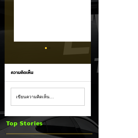
ความคิดเห็น
CALB ยกระบบปฏิรูป
Ford เปิดตัว
เขียนความคิดเห็น…
คุณภาพครั้งใหญ่!
Fathom กระบะไฟฟ้
หลังเกิดวิกฤต
ราคาประหยัด เริ่มไม่
"แบตเตอรี่กล้วยหอม"
ถึง 1 ล้านบาทเตรียม
Top Stories
บวมพองในรถ EV
ขายปี 2027 ท้าชน 
ของ GAC Aion
จีน