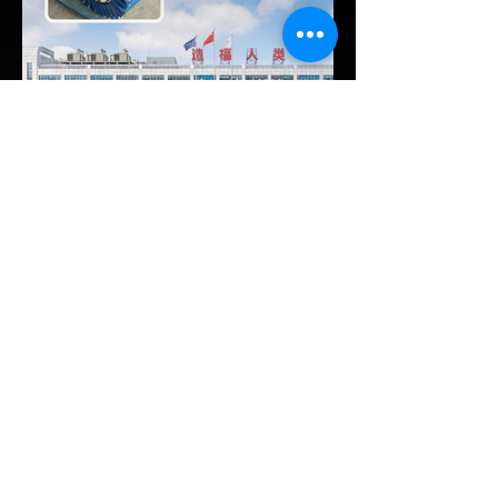
และมาตรการจูงใจ (EV Incentive) ชุดใหม่
เพื่อเปลี่ยนผ่านจากการเป็นเพียง "ตลาดผู้ซื้อ"
ไปสู่การเป็น "ฐานการผลิตหลักในภูมิภาค
อาเซียน" ช้าไม่ได้เพื่อเร่งเปิดศึกแข่งกับ
ประเทศไทย ยกระดับสู่เฟสโรงงาน: เปลี่ยนจุด
โฟกัสจากการอุดหนุนยอดขาย นำเข้า CBU มา
เป็นการดึงดูดค่ายรถให้เข้ามาลงทุนตั้งโรงงาน
ผลิตในประเทศจริง ชูกฎเหล็ก Local
Content: กำหนดสัดส่วนการใช้ชิ้นส่วนและวัต
EV Cars Thailand
ถ
7 ชั่วโมงที่ผ่านมา
CALB ยกระบบปฏิรูปคุณภาพ
ครั้งใหญ่! หลังเกิดวิกฤต
"แบตเตอรี่กล้วยหอม" บวมพอง
ในรถ EV ของ GAC Aion
เผยผู้ผลิตแบตเตอรี่รายใหญ่อันดับ 3 ของจีน
อย่าง CALB ประกาศปฏิรูปกระบวนการผลิต
และควบคุมคุณภาพภายในองค์กรอย่างเข้มงวด
หลังเกิดปัญหากรณีเซลล์แบตเตอรี่ LFP ขนาด