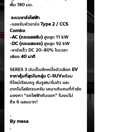
พื้น 180 มม.
ระบบชาร์จไฟฟ้า
-รองรับหัวชาร์จ 
Type 2 / CCS 
Combo
-AC (กระแสสลับ)
 สูงสุด 11 kW
-DC (กระแสตรง)
 สูงสุด 92 kW
-ชาร์จเร็ว DC 20–80% ในเวลา
เพียง 
40 นาที
SERES 3 นับเป็นอีกหนึ่งตัวเลือก 
EV 
ราคาคุ้มที่สุดในกลุ่ม C-SUV
พร้อม
ดีไซน์เรียบหรู ซันรูฟมาในตัว และ
เทคโนโลยีครบครัน เหมาะกับคนที่กำลัง
มองหา “รถไฟฟ้าคันแรก” ในงบไม่
ถึง 6 แสนบาท!
.
By mesa
.