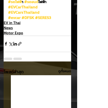
#รถไฟฟ
้า 
#รถยนต
์ไฟฟ้า
#EVCarThailand
#EVCarsThailand
#evcar
#DFSK
#SERES3
EV in Thai
News
Motor Expo
โพสต์ล่าสุด
ดูทั้งหมด