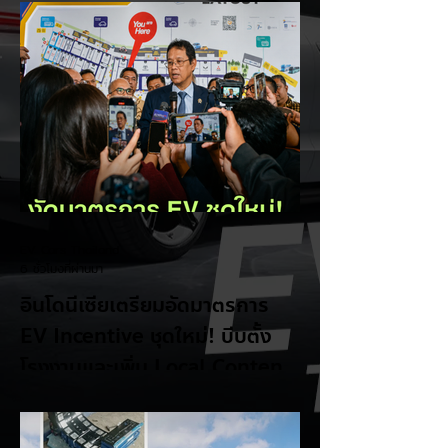
EV Cars Thailand
6 ชั่วโมงที่ผ่านมา
อินโดนีเซียเตรียมอัดมาตรการ
EV Incentive ชุดใหม่! บีบตั้ง
โรงงานและเพิ่ม Local Content
ชิงฐานผลิตแข่งกับไทย
แม้ยอดขายรถยนต์ไฟฟ้า (EV) ในประเทศ
อินโดนีเซียจะเติบโตขึ้นอย่างรวดเร็ว แต่รัฐบาล
อินโดนีเซียเตรียมคลอดแพ็กเกจสิทธิประโยชน์