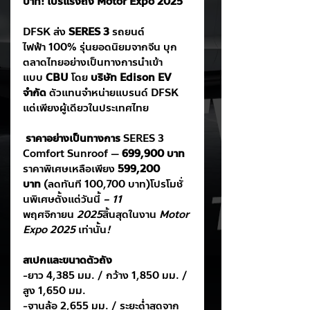
บาท! โปรแรงถึง Motor Expo 2025
DFSK ส่ง 
SERES 3
 รถยนต์
ไฟฟ้า 100% รุ่นยอดนิยมจากจีน บุก
ตลาดไทยอย่างเป็นทางการนำเข้า
แบบ 
CBU
 โดย 
บริษัท Edison EV 
จำกัด
 ตัวแทนจำหน่ายแบรนด์ DFSK 
แต่เพียงผู้เดียวในประเทศไทย
ราคาอย่างเป็นทางการ
 SERES 3 
Comfort Sunroof — 
699,900 บาท
ราคาพิเศษเหลือเพียง 
599,200 
บาท
 (ลดทันที 100,700 บาท)โปรโมชั่
นพิเศษตั้งแต่วันนี้
 – 11 
พฤศจิกายน
 2025
สิ้นสุดในงาน
 Motor 
Expo 2025 
เท่านั้น
!
สเปกและขนาดตัวถัง
-ยาว 4,385 มม. / กว้าง 1,850 มม. / 
สูง 1,650 มม.
-ฐานล้อ 2,655 มม. / ระยะต่ำสุดจาก