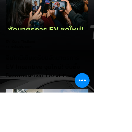
EV Cars Thailand
11 ชั่วโมงที่ผ่านมา
อินโดนีเซียเตรียมอัดมาตรการ
EV Incentive ชุดใหม่! บีบตั้ง
โรงงานและเพิ่ม Local Content
ชิงฐานผลิตแข่งกับไทย
แม้ยอดขายรถยนต์ไฟฟ้า (EV) ในประเทศ
อินโดนีเซียจะเติบโตขึ้นอย่างรวดเร็ว แต่รัฐบาล
อินโดนีเซียเตรียมคลอดแพ็กเกจสิทธิประโยชน์
และมาตรการจูงใจ (EV Incentive) ชุดใหม่
เพื่อเปลี่ยนผ่านจากการเป็นเพียง "ตลาดผู้ซื้อ"
ไปสู่การเป็น "ฐานการผลิตหลักในภูมิภาค
อาเซียน" ช้าไม่ได้เพื่อเร่งเปิดศึกแข่งกับ