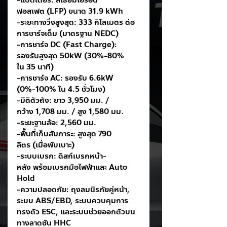
-แบตเตอรี่: ลิเธียมไอรอน
ฟอสเฟต (LFP) ขนาด 31.9 kWh
-ระยะทางวิ่งสูงสุด: 333 กิโลเมตร ต่อ
การชาร์จเต็ม (มาตรฐาน NEDC)
-การชาร์จ DC (Fast Charge): 
รองรับสูงสุด 50kW (30%-80% 
ใน 35 นาที)
-การชาร์จ AC: รองรับ 6.6kW 
(0%-100% ใน 4.5 ชั่วโมง)
-มิติตัวถัง: ยาว 3,950 มม. / 
กว้าง 1,708 มม. / สูง 1,580 มม.
-ระยะฐานล้อ: 2,560 มม.
-พื้นที่เก็บสัมภาระ: สูงสุด 790 
ลิตร (เมื่อพับเบาะ)
-ระบบเบรก: ดิสก์เบรกหน้า-
หลัง พร้อมเบรกมือไฟฟ้าและ Auto 
Hold
-ความปลอดภัย: ถุงลมนิรภัยคู่หน้า, 
ระบบ ABS/EBD, ระบบควบคุมการ
ทรงตัว ESC, และระบบช่วยออกตัวบน
ทางลาดชัน HHC