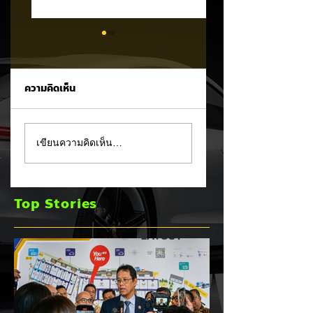
ความคิดเห็น
CALB ยกระบบปฏิรูป
Ford เปิดตัว
เขียนความคิดเห็น…
คุณภาพครั้งใหญ่!
Fathom กระบะไฟฟ้
หลังเกิดวิกฤต
ราคาประหยัด เริ่มไม่
"แบตเตอรี่กล้วยหอม"
ถึง 1 ล้านบาทเตรียม
Top Stories
บวมพองในรถ EV
ขายปี 2027 ท้าชน 
ของ GAC Aion
จีน