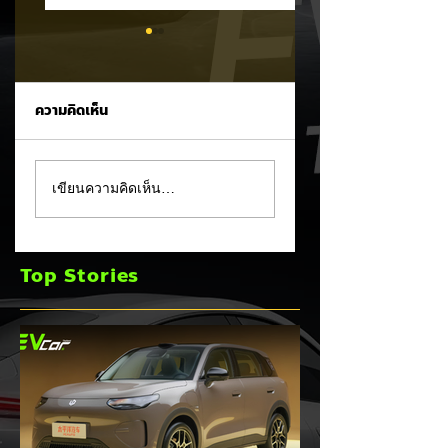
ความคิดเห็น
รัฐบาลจ่อขึ้นภาษี EV
Mitsubishi Motor
เขียนความคิดเห็น…
นำเข้า! ค่ายรถจีนผวา
เผยงบ Q1 FY2026
ผู้นำเข้ารถ EV เตือน
กำไรพุ่งโต 100% แม
ราคารถใหม่พุ่ง 30%
ยอดขายโลกลด 8%
Top Stories
เร่งส่ง Pajero ใหม่
และบุก HEV