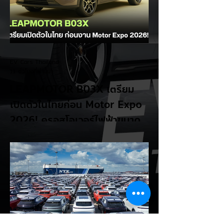
EV Cars Thailand
11 ชั่วโมงที่ผ่านมา
LEAPMOTOR B03X เตรียม
เปิดตัวในไทยก่อน Motor Expo
2026! ครอสโอเวอร์ไฟฟ้าขนาด
กะทัดรัด ลุ้นสเปคและราคาเร็วๆ นี้
LEAPMOTOR B03X รถยนต์ไฟฟ้าทรง
Compact Crossover ขับเคลื่อนล้อหน้า รุ่น
ใหม่ล่าสุดจากแบรนด์ LEAPMOTOR ที่เตรียม
เปิดตัวในประเทศไทยก่อนช่วงงาน MOTOR
EXPO 2026 โดย B03X ถือเป็นรถ EV ไซส์
กะทัดรัดที่ชูจุดเด่นเรื่องพื้นที่ใช้สอยภายในห้อง
โดยสาร และการรองรับเทคโนโลยีชาร์จเร็ว DC
Fast Charge รายละเอียดจากรายงาน (อ้า