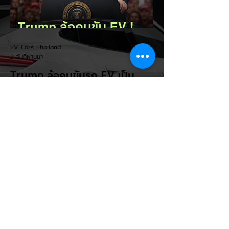
EV Cars Thailand
2 วันที่ผ่านมา
Trump ล้อคนขับรถ EV เป็น
"โรค" กลางเวทีหาเสียง! 🚘⚡
ระหว่างการปราศรัยที่เมืองลาสเวกัส Donald
Trump กลับมาวิจารณ์รถยนต์ไฟฟ้าอีกครั้ง
โดยกล่าวว่าตนเองเป็นผู้ "ยุติ EV Mandate"
พร้อมล้อเลียนผู้ใช้รถยนต์ไฟฟ้าว่าเหมือน "เป็น
โรค" เพราะเริ่มกังวลเรื่องแบตเตอรี่ตั้งแต่ยัง
เหลือไฟจำนวนมาก และคอยมองหาสถานีชาร์จ
อยู่ตลอดเวลา ซึ่งสื่อมองว่าเป็นการพาดพิงถึง
อาการ Range Anxiety หรือความกังวล
เรื่องระยะทางวิ่งของรถ EV Trump ยังระบุว่า
ปัจจุบันรถยนต์ไฟฟ้ามีสัดส่วนเพียง ประมาณ
7% ของยอดขายรถใหม่ในสหรัฐฯ และใช้