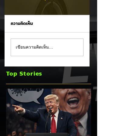
ความคิดเห็น
Trump ล้อคนขับรถ
MG ลั่นกลองรบครึ่ง
เขียนความคิดเห็น…
EV เป็น "โรค" กลาง
หลัง! ปรับเป้ายอดข
เวทีหาเสียง! 🚘⚡
เพิ่มเป็น 36,000 คั
พร้อมเดินหน้าลงศึก
Top Stories
ชิงส่วนแบ่งตลาดไฮ
บริด (HEV)