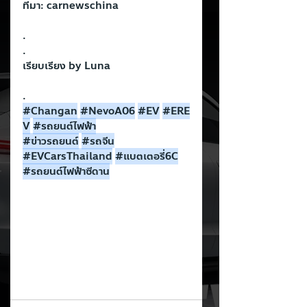
ที่มา: carnewschina
.
.
เรียบเรียง by Luna
.
#Changan
#NevoA06
#EV
#ERE
V
#รถยนต
์ไฟฟ้า
#ข
่าวรถยนต์
#รถจ
ีน
#EVCarsThailand
#แบตเตอร
ี่6C
#รถยนต
์ไฟฟ้าซีดาน