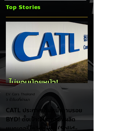
ประตูสไลด์ เดือน ก.ค.
พลัง PHEV ชาร์จไฟ
Top Stories
2026
วิ่งไกลสุด 245 กม.
พร้อมทางเลือก EV
แบตเตอรี่กึ่งของแข็
EV Cars Thailand
3 ชั่วโมงที่ผ่านมา
CATL ประกาศเดินหน้าตามรอย
BYD! ตั้งเป้าเริ่มทดลองผลิต
แบตเตอรี่โซลิดสเตต (Solid-