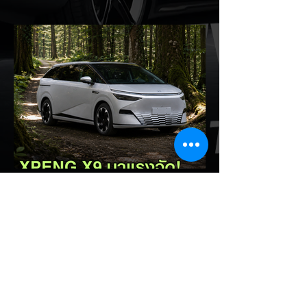
State Battery) ในปี 2027
รายงานจาก CarNewsChina เผยว่า สอง
ยักษ์ใหญ่ผู้ผลิตแบตเตอรี่และรถยนต์ไฟฟ้าของ
จีนอย่าง CATL และ BYD กำลังเดินหน้าเข้าสู่
ยุคใหม่ของแบตเตอรี่สถานะของแข็ง (Solid-
State Battery: SSB) อย่างเต็มตัว โดยหลัง
จากที่ BYD ได้ยื่นจดสิทธิบัตรแบตเตอรี่โซลิดส
เตตใหม่ 6 ฉบับ ทาง CATL ก็ได้ออกมายืนยัน
แผนการเตรียมเริ่มเดินสายการผลิตทดลอง
(Pilot/Trial Production) แบตเตอรี่โซลิดส
เตตขนาดเล็กในปี 2027 เช่นเดียวกัน การตอบ
รับของ CATL ต่อผู้ลงนักลงทุน: CATL ระบุใน
การตอบคำถามนักลงทุนว่า บริษัทก้าวหน้าใน
EV Cars Thailand
เทค
4 ชั่วโมงที่ผ่านมา
XPENG X9 แรงจัด! พุ่งขึ้น
อันดับ 2 ยอดจดทะเบียน MPV
ประตูสไลด์ เดือน ก.ค. 2026
รายงานสถิติยอดจดทะเบียนรถยนต์กลุ่ม MPV