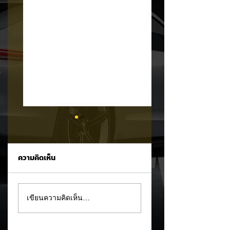
ความคิดเห็น
XPENG X9 แรงจัด!
MG 07 เผยโฉม
เขียนความคิดเห็น…
พุ่งขึ้นอันดับ 2 ยอด
สปอร์ตคูเป้ฟาสต์แบ็
จดทะเบียน MPV
คบนเว็บหลัก ชูขุม