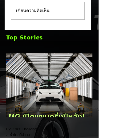
เปิดตัวที่แรกในโลก!
CHANGAN ทุ่ม 30
เขียนความคิดเห็น…
GEELY STARRAY
ล้าน! เปิดศูนย์ซ่อม
EM-R (ขุมพลัง
แบตเตอรี่และระบบข
REEV) เตรียมลุย
เคลื่อนไฟฟ้าแห่งแร
Top Stories
ตลาดไทย 13 สิงหาคม
นอกประเทศจีน
นี้
EV Cars Thailand
2 ชั่วโมงที่ผ่านมา