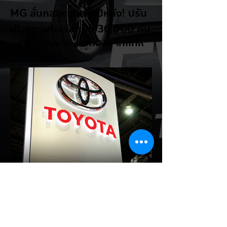
MG ลั่นกลองรบครึ่งปีหลัง! ปรับ
เป้ายอดขายเพิ่มเป็น 36,000 คัน
พร้อมเดินหน้าลงศึกชิงส่วนแบ่ง
ตลาดไฮบริด (HEV)
รายงานทิศทางธุรกิจครึ่งปีหลัง 2569 จาก
เอ็มจี เซลส์ (ประเทศไทย) โดย นายฉัตวิทัย ตัน
ตราภรณ์ รองกรรมการผู้จัดการ เผยยอดจด
ทะเบียน 6 เดือนแรก (ม.ค. - มิ.ย.) โตพุ่ง
67% แตะ 16,920 คัน พร้อมส่งสัญญาณ
ปรับเป้าหมายยอดขายรวมปีนี้เพิ่มขึ้นเป็น
36,000 คัน จากเดิมตั้งไว้ 30,000 คัน โดย
พร้อมเร่งส่งมอบรถค้างสต็อก (Back Order)
ทั้งหมดในระยะเวลาอันสั้น - ปรับเป้าเติบโต &
เคลียร์ Back Order: ยอดขายครึ่งปีแรกที่
เติบโตสูงถึง 67% ประกอบกับการแก้ไขปัญหา
การนำเข้าชิ้นส่วนจากสถานการณ์ตึงเครียดใน
EV Cars Thailand
ตะว
2 ชั่วโมงที่ผ่านมา
แชมป์ไร้พ่าย! TOYOTA กวาด