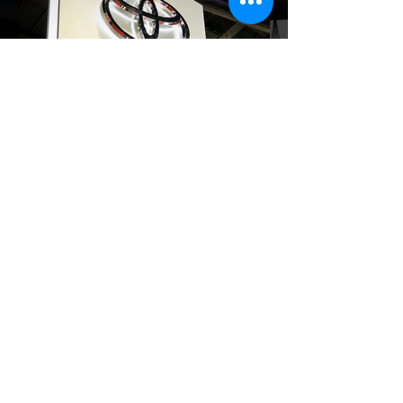
ตราภรณ์ รองกรรมการผู้จัดการ เผยยอดจด
ทะเบียน 6 เดือนแรก (ม.ค. - มิ.ย.) โตพุ่ง
67% แตะ 16,920 คัน พร้อมส่งสัญญาณ
ปรับเป้าหมายยอดขายรวมปีนี้เพิ่มขึ้นเป็น
36,000 คัน จากเดิมตั้งไว้ 30,000 คัน โดย
พร้อมเร่งส่งมอบรถค้างสต็อก (Back Order)
ทั้งหมดในระยะเวลาอันสั้น - ปรับเป้าเติบโต &
เคลียร์ Back Order: ยอดขายครึ่งปีแรกที่
เติบโตสูงถึง 67% ประกอบกับการแก้ไขปัญหา
การนำเข้าชิ้นส่วนจากสถานการณ์ตึงเครียดใน
EV Cars Thailand
ตะว
2 วันที่ผ่านมา
แชมป์ไร้พ่าย! TOYOTA กวาด
ยอดจดทะเบียน ก.ค. 69 เฉียด 2
หมื่นคัน ครองแชมป์อันดับ 1 ใน
ไทย
รายงานสถิติยอดจดทะเบียนรถยนต์ใน
ประเทศไทย ประจำเดือนกรกฎาคม 2569 เผย
ยอดจดทะเบียนรวมทุกประเภทอยู่ที่ 58,402
คัน โดยค่ายยักษ์ใหญ่สัญชาติญี่ปุ่นอย่าง