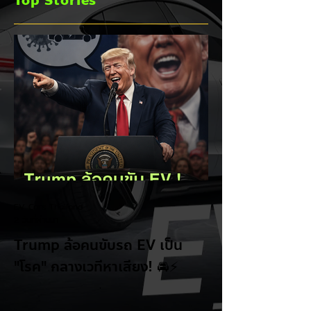
Top Stories
ชิงส่วนแบ่งตลาดไฮ
บริด (HEV)
EV Cars Thailand
2 วันที่ผ่านมา
Trump ล้อคนขับรถ EV เป็น
"โรค" กลางเวทีหาเสียง! 🚘⚡
ระหว่างการปราศรัยที่เมืองลาสเวกัส Donald
Trump กลับมาวิจารณ์รถยนต์ไฟฟ้าอีกครั้ง