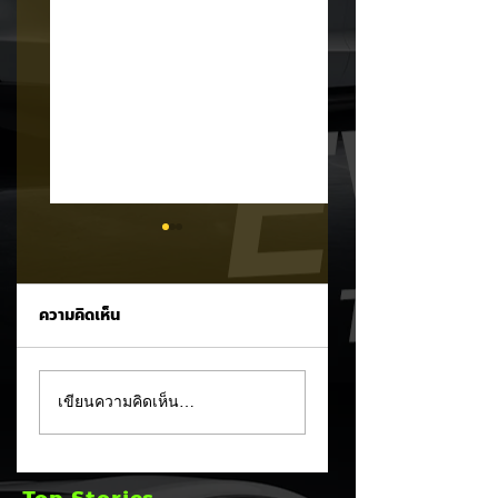
ความคิดเห็น
Trump ล้อคนขับรถ
MG ลั่นกลองรบครึ่ง
เขียนความคิดเห็น…
EV เป็น "โรค" กลาง
หลัง! ปรับเป้ายอดข
เวทีหาเสียง! 🚘⚡
เพิ่มเป็น 36,000 คั
พร้อมเดินหน้าลงศึก