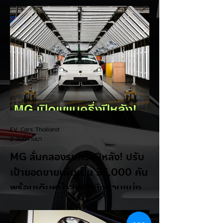
โดยกล่าวว่าตนเองเป็นผู้ "ยุติ EV Mandate"
พร้อมล้อเลียนผู้ใช้รถยนต์ไฟฟ้าว่าเหมือน "เป็น
โรค" เพราะเริ่มกังวลเรื่องแบตเตอรี่ตั้งแต่ยัง
เหลือไฟจำนวนมาก และคอยมองหาสถานีชาร์จ
อยู่ตลอดเวลา ซึ่งสื่อมองว่าเป็นการพาดพิงถึง
อาการ Range Anxiety หรือความกังวล
เรื่องระยะทางวิ่งของรถ EV Trump ยังระบุว่า
ปัจจุบันรถยนต์ไฟฟ้ามีสัดส่วนเพียง ประมาณ
7% ของยอดขายรถใหม่ในสหรัฐฯ และใช้
ตัวเลขนี้เป็นเหตุผลประกอบว่า...
EV Cars Thailand
2 วันที่ผ่านมา
MG ลั่นกลองรบครึ่งปีหลัง! ปรับ
เป้ายอดขายเพิ่มเป็น 36,000 คัน
พร้อมเดินหน้าลงศึกชิงส่วนแบ่ง
ตลาดไฮบริด (HEV)
รายงานทิศทางธุรกิจครึ่งปีหลัง 2569 จาก
เอ็มจี เซลส์ (ประเทศไทย) โดย นายฉัตวิทัย ตัน