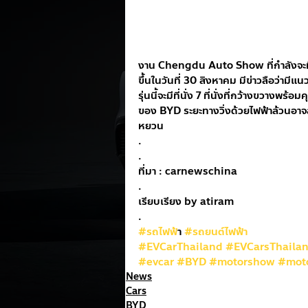
งาน Chengdu Auto Show ที่กำลังจะมีขึ
ขึ้นในวันที่ 30 สิงหาคม มีข่าวลือว่ามี
รุ่นนี้จะมีที่นั่ง 7 ที่นั่งที่กว้างขวาง
ของ BYD ระยะทางวิ่งด้วยไฟฟ้าล้วนอาจ
หยวน
.
.
ที่มา : carnewschina
.
เรียบเรียง by atiram
.
#รถไฟฟ
้า 
#รถยนต์ไฟฟ้า
#EVCarThailand
#EVCarsThaila
#evcar
#BYD
#motorshow
#mot
News
Cars
BYD