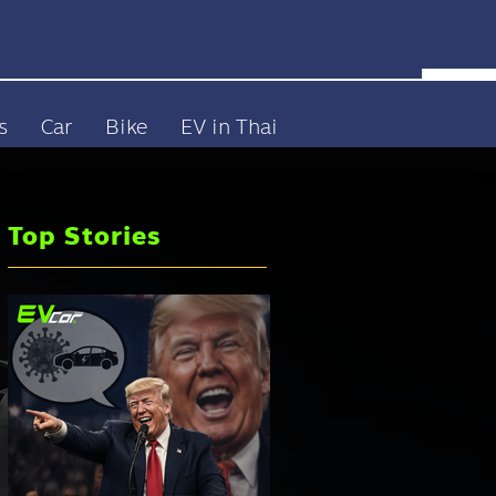
s
Car
Bike
EV in Thai
Top Stories