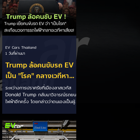
EV Cars Thailand
1 วันที่ผ่านมา
Trump ล้อคนขับรถ EV
เป็น "โรค" กลางเวทีหา
เสียง! 🚘⚡
ระหว่างการปราศรัยที่เมืองลาสเวกัส
Donald Trump กลับมาวิจารณ์รถยนต์
ไฟฟ้าอีกครั้ง โดยกล่าวว่าตนเองเป็นผู้
"ยุติ EV Mandate" พร้อมล้อเลียนผู้
ใช้รถยนต์ไฟฟ้าว่าเหมือน "เป็นโรค"
เพราะเริ่มกังวลเรื่องแบตเตอรี่ตั้งแต่ยัง
เหลือไฟจำนวนมาก และคอยมองหาสถา
นีชาร์จอยู่ตลอดเวลา ซึ่งสื่อมองว่า