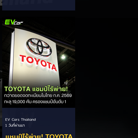
ส่วนแบ่งตลาดไฮบริด
กรรมการผู้จัดการ เผยยอดจดทะเบียน
6 เดือนแรก (ม.ค. - มิ.ย.) โตพุ่ง 67%
(HEV)
แตะ 16,920 คัน พร้อมส่งสัญญาณ
ปรับเป้าหมายยอดขายรวมปีนี้เพิ่มขึ้นเป็น
36,000 คัน จากเดิมตั้งไว้ 30,000
คัน โดยพร้อมเร่งส่งมอบรถค้างสต็อก
(Back Order) ทั้งหมดในระยะเวลาอัน
สั้น - ปรับเป้าเติบโต & เคลียร์ Back
Order: ยอดขายครึ่งปีแรกที่เติบโตสูง
ถึง 67% ประกอบกับการแก้ไขปัญหา
การนำเข้าชิ้นส่วนจากสถานการณ์
ตึงเครียดในตะว
EV Cars Thailand
1 วันที่ผ่านมา
แชมป์ไร้พ่าย! TOYOTA