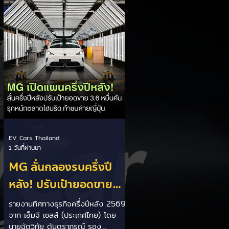
เป็นการพาดพิงถึงอาการ Range
Anxiety หรือความกังวลเรื่องระยะทาง
วิ่งของรถ EV Trump ยังระบุว่า
ปัจจุบันรถยนต์ไฟฟ้ามีสัดส่วนเพียง
ประมาณ 7% ของยอดขายรถใหม่ใน
สหรัฐฯ และใช้ตัวเลขนี้เป็นเหตุผล
ประกอบว่า...
EV Cars Thailand
1 วันที่ผ่านมา
MG ลั่นกลองรบครึ่งปี
หลัง! ปรับเป้ายอดขาย
เพิ่มเป็น 36,000 คัน
รายงานทิศทางธุรกิจครึ่งปีหลัง 2569
จาก เอ็มจี เซลส์ (ประเทศไทย) โดย
พร้อมเดินหน้าลงศึกชิง
นายฉัตวิทัย ตันตราภรณ์ รอง