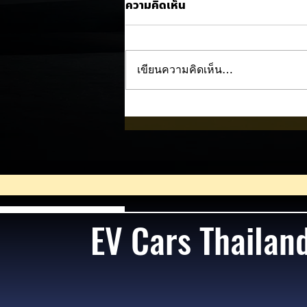
ความคิดเห็น
เขียนความคิดเห็น…
Nissan NX7 EV เผยภาพทีเซอ
แรก! 🚘⚡
EV Cars Thailan