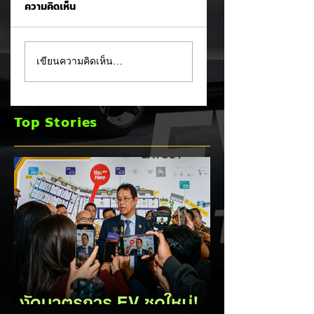
ความคิดเห็น
CALB ยกระบบปฏิรูป
Ford เปิดตัว
เขียนความคิดเห็น…
คุณภาพครั้งใหญ่!
Fathom กระบะไฟฟ้
หลังเกิดวิกฤต
ราคาประหยัด เริ่มไม่
"แบตเตอรี่กล้วยหอม"
ถึง 1 ล้านบาทเตรียม
Top Stories
บวมพองในรถ EV
ขายปี 2027 ท้าชน 
ของ GAC Aion
จีน