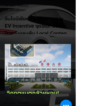
EV Cars Thailand
10 ชั่วโมงที่ผ่านมา
อินโดนีเซียเตรียมอัดมาตรการ
EV Incentive ชุดใหม่! บีบตั้ง
โรงงานและเพิ่ม Local Content
ชิงฐานผลิตแข่งกับไทย
แม้ยอดขายรถยนต์ไฟฟ้า (EV) ในประเทศ
อินโดนีเซียจะเติบโตขึ้นอย่างรวดเร็ว แต่รัฐบาล
อินโดนีเซียเตรียมคลอดแพ็กเกจสิทธิประโยชน์
และมาตรการจูงใจ (EV Incentive) ชุดใหม่
เพื่อเปลี่ยนผ่านจากการเป็นเพียง "ตลาดผู้ซื้อ"
ไปสู่การเป็น "ฐานการผลิตหลักในภูมิภาค
อาเซียน" ช้าไม่ได้เพื่อเร่งเปิดศึกแข่งกับ
ประเทศไทย ยกระดับสู่เฟสโรงงาน: เปลี่ยนจุด
โฟกัสจากการอุดหนุนยอดขาย นำเข้า CBU มา
เป็นการดึงดูดค่ายรถให้เข้ามาลงทุนตั้งโรงงาน
ผลิตในประเทศจริง ชูกฎเหล็ก Local
Content: กำหนดสัดส่วนการใช้ชิ้นส่วนและวัต
EV Cars Thailand
ถ