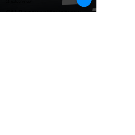
11 ชั่วโมงที่ผ่านมา
CALB ยกระบบปฏิรูปคุณภาพ
ครั้งใหญ่! หลังเกิดวิกฤต
"แบตเตอรี่กล้วยหอม" บวมพอง
ในรถ EV ของ GAC Aion
เผยผู้ผลิตแบตเตอรี่รายใหญ่อันดับ 3 ของจีน
อย่าง CALB ประกาศปฏิรูปกระบวนการผลิต
และควบคุมคุณภาพภายในองค์กรอย่างเข้มงวด
หลังเกิดปัญหากรณีเซลล์แบตเตอรี่ LFP ขนาด
177 Ah บวมพองจนมีรูปทรงงอคล้ายกล้วย
หอม (Banana Battery) ส่งผลให้รถยนต์
ไฟฟ้า GAC Aion S ที่ใช้งานเชิงพาณิชย์ (เช่น
แท็กซี่ และ Ride-hailing) เกิดอาการ
แบตเตอรี่บวม น้ำยาอิเล็กโทรไลต์รั่วซึม และ
พลังงานดับกะทันหัน ซึ่งกระทบรถยนต์ในจีน
กว่า 213,000 คัน วิกฤตแบตเตอรี่กล้วยหอม:
ปัญหาเกิดขึ้นกับเซลล์ LFP ของ CALB ในรถ
EV Cars Thailand
Aion S ที่ใช
12 ชั่วโมงที่ผ่านมา