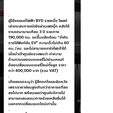
.
ผู้ใช้รถยนต์ไฟฟ้า BYD รายหนึ่ง โพสต์
เล่าประสบการณ์จริงผ่านเฟซบุ๊ก หลังใช้
งานรถมานานเกือบ 3 ปี ระยะทาง 
190,000 กม. รถขึ้นแจ้งเตือน “จำกัด
การใช้ฟังก์ชัน EV” ความเร็วไม่เกิน 60 
กม./ชม. และไม่สามารถชาร์จไฟเข้าได้ 
เมื่อนำเข้าศูนย์ตรวจพบว่า ค่าความ
ต้านทานของแบตเตอรี่ไม่ผ่านเกณฑ์ 
ต้องเปลี่ยนแบตเตอรี่ใหม่ทั้งลูก ราคา
กว่า 400,000 บาท (รวม VAT)
.
เจ้าของรถระบุว่า รู้สึกตกใจและผิดหวัง 
เพราะราคาซ่อมสูงเกินกว่าราคารถที่ลด
ลงไปมาก พร้อมเผยว่าศูนย์บริการไม่
สามารถเสนอแนวทางช่วยเหลืออื่นได้ 
นอกจากเปลี่ยนแบตใหม่เท่านั้น
.