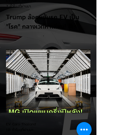
EV Cars Thailand
7 ชั่วโมงที่ผ่านมา
Trump ล้อคนขับรถ EV เป็น
"โรค" กลางเวทีหาเสียง! 🚘⚡
ระหว่างการปราศรัยที่เมืองลาสเวกัส Donald
Trump กลับมาวิจารณ์รถยนต์ไฟฟ้าอีกครั้ง
โดยกล่าวว่าตนเองเป็นผู้ "ยุติ EV Mandate"
พร้อมล้อเลียนผู้ใช้รถยนต์ไฟฟ้าว่าเหมือน "เป็น
โรค" เพราะเริ่มกังวลเรื่องแบตเตอรี่ตั้งแต่ยัง
เหลือไฟจำนวนมาก และคอยมองหาสถานีชาร์จ
อยู่ตลอดเวลา ซึ่งสื่อมองว่าเป็นการพาดพิงถึง
อาการ Range Anxiety หรือความกังวล
เรื่องระยะทางวิ่งของรถ EV Trump ยังระบุว่า
ปัจจุบันรถยนต์ไฟฟ้ามีสัดส่วนเพียง ประมาณ
7% ของยอดขายรถใหม่ในสหรัฐฯ และใช้
ตัวเลขนี้เป็นเหตุผลประกอบว่า...
EV Cars Thailand
10 ชั่วโมงที่ผ่านมา