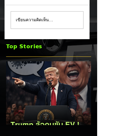
MG ลั่นกลองรบครึ่งปี
แชมป์ไร้พ่าย!
เขียนความคิดเห็น…
หลัง! ปรับเป้ายอดขาย
TOYOTA กวาดยอด
เพิ่มเป็น 36,000 คัน
จดทะเบียน ก.ค. 69
พร้อมเดินหน้าลงศึก
เฉียด 2 หมื่นคัน คร
Top Stories
ชิงส่วนแบ่งตลาดไฮ
แชมป์อันดับ 1 ในไท
บริด (HEV)