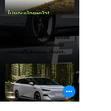
EV Cars Thailand
6 ชั่วโมงที่ผ่านมา
CATL ประกาศเดินหน้าตามรอย
BYD! ตั้งเป้าเริ่มทดลองผลิต
แบตเตอรี่โซลิดสเตต (Solid-
State Battery) ในปี 2027
รายงานจาก CarNewsChina เผยว่า สอง
ยักษ์ใหญ่ผู้ผลิตแบตเตอรี่และรถยนต์ไฟฟ้าของ
จีนอย่าง CATL และ BYD กำลังเดินหน้าเข้าสู่
ยุคใหม่ของแบตเตอรี่สถานะของแข็ง (Solid-
State Battery: SSB) อย่างเต็มตัว โดยหลัง
จากที่ BYD ได้ยื่นจดสิทธิบัตรแบตเตอรี่โซลิดส
เตตใหม่ 6 ฉบับ ทาง CATL ก็ได้ออกมายืนยัน
แผนการเตรียมเริ่มเดินสายการผลิตทดลอง
(Pilot/Trial Production) แบตเตอรี่โซลิดส
เตตขนาดเล็กในปี 2027 เช่นเดียวกัน การตอบ