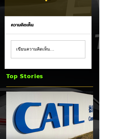
ความคิดเห็น
XPENG X9 แรงจัด!
MG 07 เผยโฉม
เขียนความคิดเห็น…
พุ่งขึ้นอันดับ 2 ยอด
สปอร์ตคูเป้ฟาสต์แบ็
จดทะเบียน MPV
คบนเว็บหลัก ชูขุม
ประตูสไลด์ เดือน ก.ค.
พลัง PHEV ชาร์จไฟ
Top Stories
2026
วิ่งไกลสุด 245 กม.
พร้อมทางเลือก EV
แบตเตอรี่กึ่งของแข็