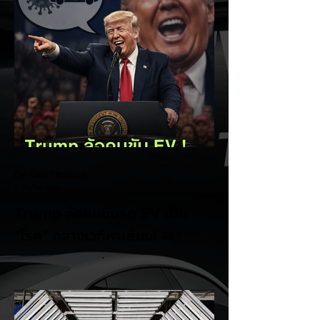
EV Cars Thailand
1 วันที่ผ่านมา
Trump ล้อคนขับรถ EV เป็น
"โรค" กลางเวทีหาเสียง! 🚘⚡
ระหว่างการปราศรัยที่เมืองลาสเวกัส Donald
Trump กลับมาวิจารณ์รถยนต์ไฟฟ้าอีกครั้ง
โดยกล่าวว่าตนเองเป็นผู้ "ยุติ EV Mandate"
พร้อมล้อเลียนผู้ใช้รถยนต์ไฟฟ้าว่าเหมือน "เป็น