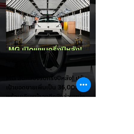
โรค" เพราะเริ่มกังวลเรื่องแบตเตอรี่ตั้งแต่ยัง
เหลือไฟจำนวนมาก และคอยมองหาสถานีชาร์จ
อยู่ตลอดเวลา ซึ่งสื่อมองว่าเป็นการพาดพิงถึง
อาการ Range Anxiety หรือความกังวล
เรื่องระยะทางวิ่งของรถ EV Trump ยังระบุว่า
ปัจจุบันรถยนต์ไฟฟ้ามีสัดส่วนเพียง ประมาณ
7% ของยอดขายรถใหม่ในสหรัฐฯ และใช้
ตัวเลขนี้เป็นเหตุผลประกอบว่า...
EV Cars Thailand
2 วันที่ผ่านมา
MG ลั่นกลองรบครึ่งปีหลัง! ปรับ
เป้ายอดขายเพิ่มเป็น 36,000 คัน
พร้อมเดินหน้าลงศึกชิงส่วนแบ่ง
ตลาดไฮบริด (HEV)
รายงานทิศทางธุรกิจครึ่งปีหลัง 2569 จาก
เอ็มจี เซลส์ (ประเทศไทย) โดย นายฉัตวิทัย ตัน
ตราภรณ์ รองกรรมการผู้จัดการ เผยยอดจด
ทะเบียน 6 เดือนแรก (ม.ค. - มิ.ย.) โตพุ่ง
67% แตะ 16,920 คัน พร้อมส่งสัญญาณ