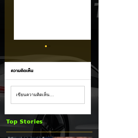
ความคิดเห็น
MG ลั่นกลองรบครึ่งปี
แชมป์ไร้พ่าย!
เขียนความคิดเห็น…
หลัง! ปรับเป้ายอดขาย
TOYOTA กวาดยอด
เพิ่มเป็น 36,000 คัน
จดทะเบียน ก.ค. 69
พร้อมเดินหน้าลงศึก
เฉียด 2 หมื่นคัน คร
Top Stories
ชิงส่วนแบ่งตลาดไฮ
แชมป์อันดับ 1 ในไท
บริด (HEV)