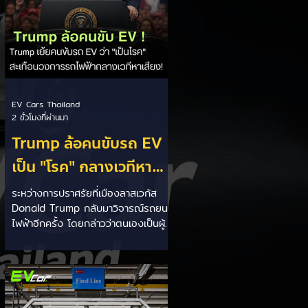
EV Cars Thailand
2 ชั่วโมงที่ผ่านมา
Trump ล้อคนขับรถ EV
เป็น "โรค" กลางเวทีหา
เสียง! 🚘⚡
ระหว่างการปราศรัยที่เมืองลาสเวกัส
Donald Trump กลับมาวิจารณ์รถยนต์
ไฟฟ้าอีกครั้ง โดยกล่าวว่าตนเองเป็นผู้
"ยุติ EV Mandate" พร้อมล้อเลียนผู้
ใช้รถยนต์ไฟฟ้าว่าเหมือน "เป็นโรค"
เพราะเริ่มกังวลเรื่องแบตเตอรี่ตั้งแต่ยัง
เหลือไฟจำนวนมาก และคอยมองหาสถา
นีชาร์จอยู่ตลอดเวลา ซึ่งสื่อมองว่า