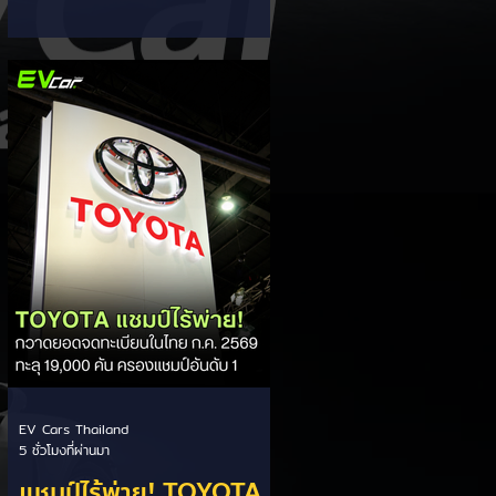
ส่วนแบ่งตลาดไฮบริด
กรรมการผู้จัดการ เผยยอดจดทะเบียน
6 เดือนแรก (ม.ค. - มิ.ย.) โตพุ่ง 67%
(HEV)
แตะ 16,920 คัน พร้อมส่งสัญญาณ
ปรับเป้าหมายยอดขายรวมปีนี้เพิ่มขึ้นเป็น
36,000 คัน จากเดิมตั้งไว้ 30,000
คัน โดยพร้อมเร่งส่งมอบรถค้างสต็อก
(Back Order) ทั้งหมดในระยะเวลาอัน
สั้น - ปรับเป้าเติบโต & เคลียร์ Back
Order: ยอดขายครึ่งปีแรกที่เติบโตสูง
ถึง 67% ประกอบกับการแก้ไขปัญหา
การนำเข้าชิ้นส่วนจากสถานการณ์
ตึงเครียดในตะว
EV Cars Thailand
5 ชั่วโมงที่ผ่านมา
แชมป์ไร้พ่าย! TOYOTA