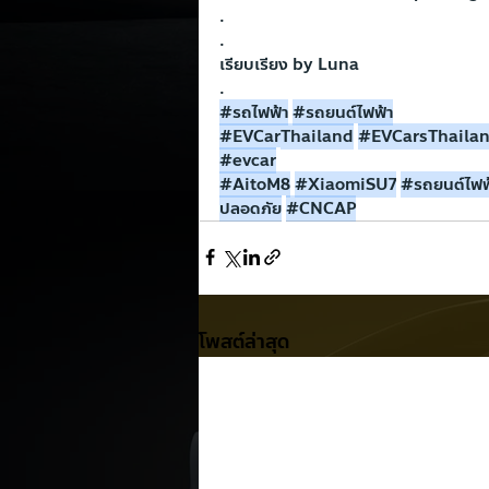
.
.
เรียบเรียง by Luna
.
#รถไฟฟ
้า
#รถยนต
์ไฟฟ้า
#EVCarThailand
#EVCarsThaila
#evcar
#AitoM8
#XiaomiSU7
#รถยนต
์ไฟฟ
ปลอดภ
ัย
#CNCAP
โพสต์ล่าสุด