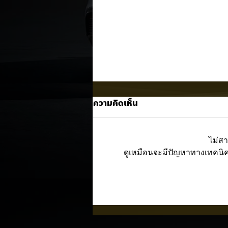
ความคิดเห็น
ไม่ส
ดูเหมือนจะมีปัญหาทางเทคนิคบ
Trump ล้อคนขับรถ EV เป็น
"โรค" กลางเวทีหาเสียง! 🚘⚡