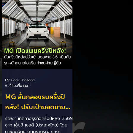
เป็นการพาดพิงถึงอาการ Range
Anxiety หรือความกังวลเรื่องระยะทาง
วิ่งของรถ EV Trump ยังระบุว่า
ปัจจุบันรถยนต์ไฟฟ้ามีสัดส่วนเพียง
ประมาณ 7% ของยอดขายรถใหม่ใน
สหรัฐฯ และใช้ตัวเลขนี้เป็นเหตุผล
ประกอบว่า...
EV Cars Thailand
5 ชั่วโมงที่ผ่านมา
MG ลั่นกลองรบครึ่งปี
หลัง! ปรับเป้ายอดขาย
เพิ่มเป็น 36,000 คัน
รายงานทิศทางธุรกิจครึ่งปีหลัง 2569
จาก เอ็มจี เซลส์ (ประเทศไทย) โดย
พร้อมเดินหน้าลงศึกชิง
นายฉัตวิทัย ตันตราภรณ์ รอง