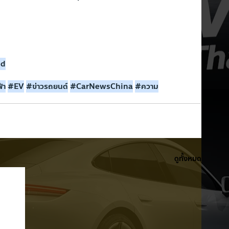
nd
้า
#EV
#ข
่าวรถยนต์
#CarNewsChina
#ความ
ดูทั้งหมด