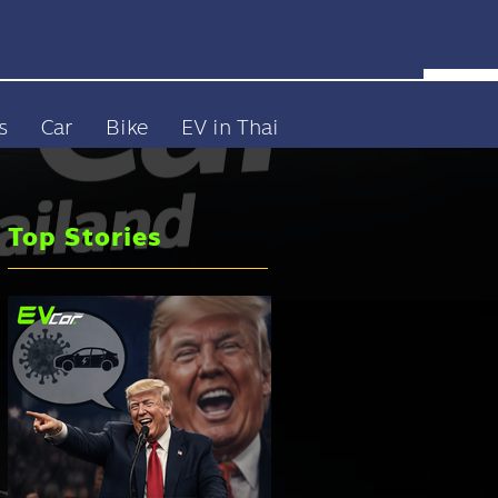
s
Car
Bike
EV in Thai
Top Stories