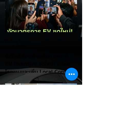
EV Cars Thailand
10 ชั่วโมงที่ผ่านมา
อินโดนีเซียเตรียมอัดมาตรการ
EV Incentive ชุดใหม่! บีบตั้ง
โรงงานและเพิ่ม Local Content
ชิงฐานผลิตแข่งกับไทย
แม้ยอดขายรถยนต์ไฟฟ้า (EV) ในประเทศ
อินโดนีเซียจะเติบโตขึ้นอย่างรวดเร็ว แต่รัฐบาล
อินโดนีเซียเตรียมคลอดแพ็กเกจสิทธิประโยชน์
และมาตรการจูงใจ (EV Incentive) ชุดใหม่
เพื่อเปลี่ยนผ่านจากการเป็นเพียง "ตลาดผู้ซื้อ"
ไปสู่การเป็น "ฐานการผลิตหลักในภูมิภาค