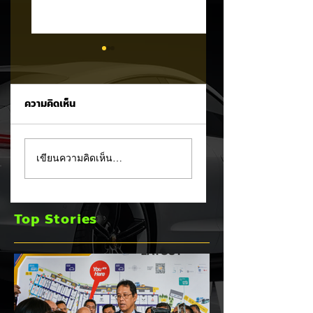
ความคิดเห็น
CALB ยกระบบปฏิรูป
Ford เปิดตัว
เขียนความคิดเห็น…
คุณภาพครั้งใหญ่!
Fathom กระบะไฟฟ้
หลังเกิดวิกฤต
ราคาประหยัด เริ่มไม่
"แบตเตอรี่กล้วยหอม"
ถึง 1 ล้านบาทเตรียม
Top Stories
บวมพองในรถ EV
ขายปี 2027 ท้าชน 
ของ GAC Aion
จีน