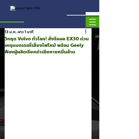
13 ม.ค.
ยาว 1 นาที
วิกฤต Volvo ทั่วโลก! สั่งรีคอล EX30 ด่วน
เหตุแบตเตอรี่เสี่ยงไฟไหม้ พร้อม Geely
ฟ้องผู้ผลิตเรียกค่าเสียหายหมื่นล้าน