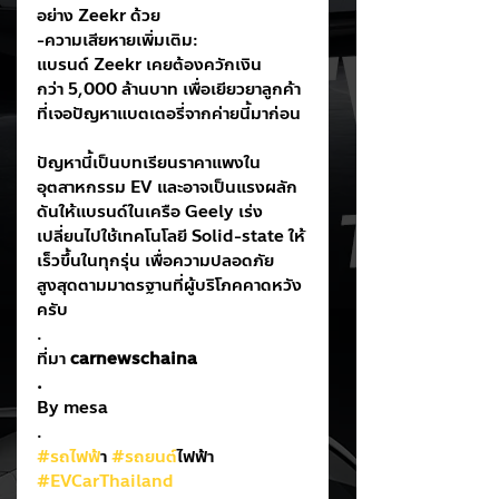
อย่าง Zeekr ด้วย
-ความเสียหายเพิ่มเติม: 
แบรนด์ Zeekr เคยต้องควักเงิน
กว่า 5,000 ล้านบาท เพื่อเยียวยาลูกค้า
ที่เจอปัญหาแบตเตอรี่จากค่ายนี้มาก่อน
ปัญหานี้เป็นบทเรียนราคาแพงใน
อุตสาหกรรม EV และอาจเป็นแรงผลัก
ดันให้แบรนด์ในเครือ Geely เร่ง
เปลี่ยนไปใช้เทคโนโลยี Solid-state ให้
เร็วขึ้นในทุกรุ่น เพื่อความปลอดภัย
สูงสุดตามมาตรฐานที่ผู้บริโภคคาดหวัง
ครับ
.
ที่มา 
carnewschaina
.
By mesa
.
#รถไฟฟ
้า 
#รถยนต
์ไฟฟ้า
#EVCarThailand