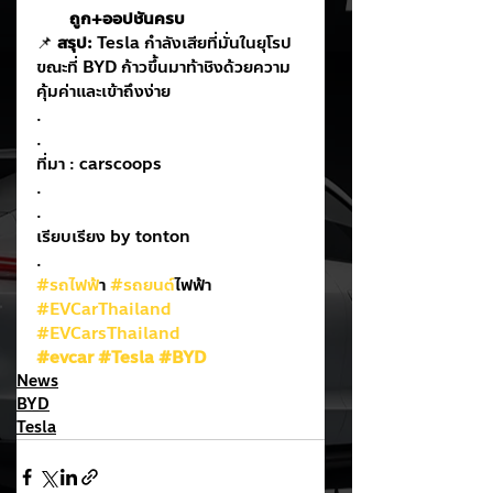
ถูก+ออปชันครบ
📌 
สรุป:
 Tesla กำลังเสียที่มั่นในยุโรป 
ขณะที่ BYD ก้าวขึ้นมาท้าชิงด้วยความ
คุ้มค่าและเข้าถึงง่าย
.
.
ที่มา : carscoops
.
.
เรียบเรียง by tonton
.
#รถไฟฟ
้า 
#รถยนต
์ไฟฟ้า
#EVCarThailand
#EVCarsThailand
#evcar
#Tesla
#BYD
News
BYD
Tesla