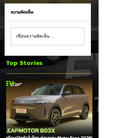
ความคิดเห็น
รัฐบาลจ่อขึ้นภาษี EV
Mitsubishi Motor
เขียนความคิดเห็น…
นำเข้า! ค่ายรถจีนผวา
เผยงบ Q1 FY2026
ผู้นำเข้ารถ EV เตือน
กำไรพุ่งโต 100% แม
ราคารถใหม่พุ่ง 30%
ยอดขายโลกลด 8%
Top Stories
เร่งส่ง Pajero ใหม่
และบุก HEV