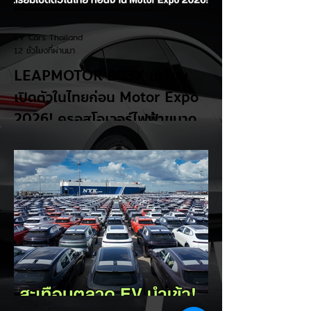
EV Cars Thailand
12 ชั่วโมงที่ผ่านมา
LEAPMOTOR B03X เตรียม
เปิดตัวในไทยก่อน Motor Expo
2026! ครอสโอเวอร์ไฟฟ้าขนาด
กะทัดรัด ลุ้นสเปคและราคาเร็วๆ นี้
LEAPMOTOR B03X รถยนต์ไฟฟ้าทรง
Compact Crossover ขับเคลื่อนล้อหน้า รุ่น
ใหม่ล่าสุดจากแบรนด์ LEAPMOTOR ที่เตรียม
เปิดตัวในประเทศไทยก่อนช่วงงาน MOTOR
EXPO 2026 โดย B03X ถือเป็นรถ EV ไซส์
กะทัดรัดที่ชูจุดเด่นเรื่องพื้นที่ใช้สอยภายในห้อง
โดยสาร และการรองรับเทคโนโลยีชาร์จเร็ว DC
Fast Charge รายละเอียดจากรายงาน (อ้า
งอิงสเปคยุโรป): มิติตัวถังและพื้นที่: ตัวรถยาว
4,270 มม. กว้าง 1,810 มม. สูง 1,635 มม.
ระยะฐานล้อ 2,605 มม. ความจุสัมภาระท้าย