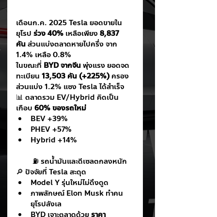
เดือนก.ค. 2025 Tesla ยอดขายใน
ยุโรป 
ร่วง 40%
 เหลือเพียง 
8,837 
คัน
 ส่วนแบ่งตลาดหายไปครึ่ง จาก 
1.4% เหลือ 0.8%
ในขณะที่ 
BYD จากจีน
 พุ่งแรง ยอดจด
ทะเบียน 
13,503 คัน (+225%)
 ครอง
ส่วนแบ่ง 1.2% แซง Tesla ได้สำเร็จ
📊 ตลาดรวม EV/Hybrid คิดเป็น
เกือบ 
60% ของรถใหม่
BEV +39%
PHEV +57%
Hybrid +14%
 ⛽ รถน้ำมันและดีเซลตกลงหนัก
🔎 ปัจจัยที่ Tesla สะดุด
Model Y รุ่นใหม่ไม่ดึงดูด
ภาพลักษณ์ Elon Musk ทำคน
ยุโรปลังเล
BYD เจาะตลาดด้วย 
ราคา