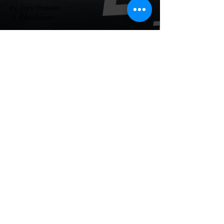
510 ลิตร (พับเบาะเพิ่มเป็น 1,605 ลิตร)...
EV Cars Thailand
12 ชั่วโมงที่ผ่านมา
รัฐบาลจ่อขึ้นภาษี EV นำเข้า! ค่าย
รถจีนผวา ผู้นำเข้ารถ EV เตือน
ราคารถใหม่พุ่ง 30%
กระทรวงการคลัง นำโดย นายเอกนิติ นิติทัณฑ์
ประภาศ เตรียมปรับโครงสร้างภาษีสรรพสามิต
รถยนต์ไฟฟ้า (EV) โดยจ่อปรับขึ้นอัตราภาษี
สำหรับรถยนต์ EV นำเข้า (CBU) จากค่ายที่
ไม่มีโรงงานผลิตในไทย ขณะเดียวกันจะมอบ
สิทธิประโยชน์ทางภาษีที่เหนือกว่าให้กับผู้
ประกอบการที่เข้ามาตั้งโรงงานผลิตและใช้เครือ
ข่ายซัพพลายเชนชิ้นส่วนในประเทศ โดยเตรียม
เสนอ ครม. พิจารณาภายในเดือนกันยายน
2569 นี้ ให้สิทธิประโยชน์คนตั้งโรงงาน:
รัฐบาลเน้นสร้างความเท่าเทียมและกระตุ้นการ
ลงทุนในประเทศ โดยให้สิทธิประโยชน์ดีกว่าแก่ผู้
EV Cars Thailand
13 ชั่วโมงที่ผ่านมา