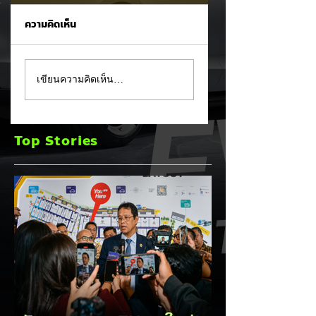
ความคิดเห็น
Tesla ยอมรับ!
อินโดนีเซียเตรียมอัด
เขียนความคิดเห็น…
Cybertruck เจอ
มาตรการ EV
ปัญหา PCS พร้อม
Incentive ชุดใหม่!
ขยายประกันยาว 8 ปี
บีบตั้งโรงงานและเพิ
Top Stories
240,000 กม. 🚗⚡
Local Content ชิง
ฐานผลิตแข่งกับไทย