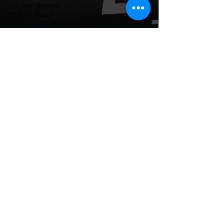
EV Cars Thailand
ถ
17 ชั่วโมงที่ผ่านมา
CALB ยกระบบปฏิรูปคุณภาพ
ครั้งใหญ่! หลังเกิดวิกฤต
"แบตเตอรี่กล้วยหอม" บวมพอง
ในรถ EV ของ GAC Aion
เผยผู้ผลิตแบตเตอรี่รายใหญ่อันดับ 3 ของจีน
อย่าง CALB ประกาศปฏิรูปกระบวนการผลิต
และควบคุมคุณภาพภายในองค์กรอย่างเข้มงวด
หลังเกิดปัญหากรณีเซลล์แบตเตอรี่ LFP ขนาด
177 Ah บวมพองจนมีรูปทรงงอคล้ายกล้วย
หอม (Banana Battery) ส่งผลให้รถยนต์
ไฟฟ้า GAC Aion S ที่ใช้งานเชิงพาณิชย์ (เช่น
แท็กซี่ และ Ride-hailing) เกิดอาการ
แบตเตอรี่บวม น้ำยาอิเล็กโทรไลต์รั่วซึม และ
พลังงานดับกะทันหัน ซึ่งกระทบรถยนต์ในจีน
กว่า 213,000 คัน วิกฤตแบตเตอรี่กล้วยหอม:
ปัญหาเกิดขึ้นกับเซลล์ LFP ของ CALB ในรถ
EV Cars Thailand
Aion S ที่ใช
18 ชั่วโมงที่ผ่านมา