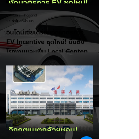
EV Cars Thailand
17 ชั่วโมงที่ผ่านมา
อินโดนีเซียเตรียมอัดมาตรการ
EV Incentive ชุดใหม่! บีบตั้ง
โรงงานและเพิ่ม Local Content
ชิงฐานผลิตแข่งกับไทย
แม้ยอดขายรถยนต์ไฟฟ้า (EV) ในประเทศ
อินโดนีเซียจะเติบโตขึ้นอย่างรวดเร็ว แต่รัฐบาล
อินโดนีเซียเตรียมคลอดแพ็กเกจสิทธิประโยชน์
และมาตรการจูงใจ (EV Incentive) ชุดใหม่
เพื่อเปลี่ยนผ่านจากการเป็นเพียง "ตลาดผู้ซื้อ"
ไปสู่การเป็น "ฐานการผลิตหลักในภูมิภาค
อาเซียน" ช้าไม่ได้เพื่อเร่งเปิดศึกแข่งกับ
ประเทศไทย ยกระดับสู่เฟสโรงงาน: เปลี่ยนจุด
โฟกัสจากการอุดหนุนยอดขาย นำเข้า CBU มา
เป็นการดึงดูดค่ายรถให้เข้ามาลงทุนตั้งโรงงาน
ผลิตในประเทศจริง ชูกฎเหล็ก Local
Content: กำหนดสัดส่วนการใช้ชิ้นส่วนและวัต