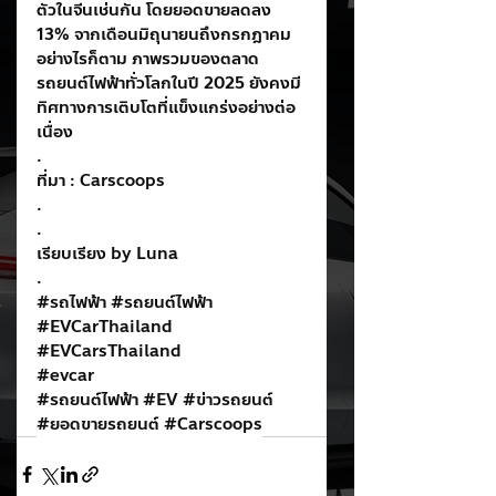
ตัวในจีนเช่นกัน โดยยอดขายลดลง 
13% จากเดือนมิถุนายนถึงกรกฎาคม
อย่างไรก็ตาม ภาพรวมของตลาด
รถยนต์ไฟฟ้าทั่วโลกในปี 2025 ยังคงมี
ทิศทางการเติบโตที่แข็งแกร่งอย่างต่อ
เนื่อง
.
ที่มา : Carscoops
.
.
เรียบเรียง by Luna
.
#รถไฟฟ
้า 
#รถยนต
์ไฟฟ้า
#EVCarThailand
#EVCarsThailand
#evcar
#รถยนต
์ไฟฟ้า 
#EV
#ข
่าวรถยนต์ 
#ยอดขายรถยนต
์ 
#Carscoops