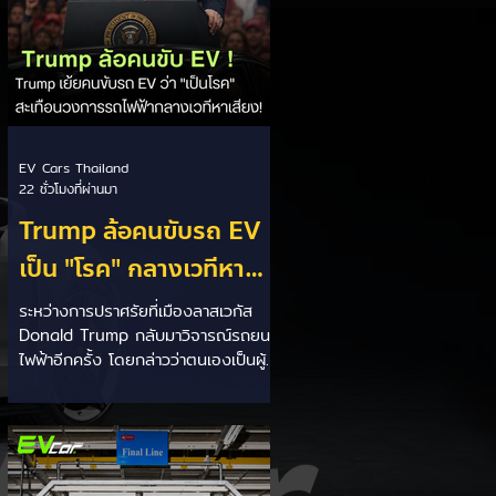
EV Cars Thailand
22 ชั่วโมงที่ผ่านมา
Trump ล้อคนขับรถ EV
เป็น "โรค" กลางเวทีหา
เสียง! 🚘⚡
ระหว่างการปราศรัยที่เมืองลาสเวกัส
Donald Trump กลับมาวิจารณ์รถยนต์
ไฟฟ้าอีกครั้ง โดยกล่าวว่าตนเองเป็นผู้
"ยุติ EV Mandate" พร้อมล้อเลียนผู้
ใช้รถยนต์ไฟฟ้าว่าเหมือน "เป็นโรค"
เพราะเริ่มกังวลเรื่องแบตเตอรี่ตั้งแต่ยัง
เหลือไฟจำนวนมาก และคอยมองหาสถา
นีชาร์จอยู่ตลอดเวลา ซึ่งสื่อมองว่า