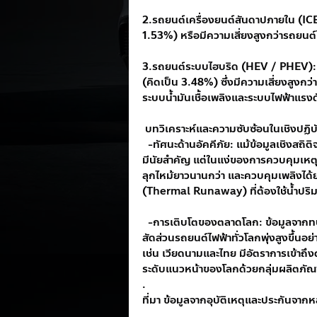
2.รถยนต์เครื่องยนต์สันดาปภายใน (ICE):
1.53%) หรือมีความเสี่ยงสูงกว่ารถยนต
3.รถยนต์ระบบไฮบริด (HEV / PHEV): ครอ
(คิดเป็น 3.48%) ซึ่งมีความเสี่ยงสูงกว
ระบบน้ำมันเชื้อเพลิงและระบบไฟฟ้าแรงดัน
 บทวิเคราะห์และความซับซ้อนในเชิงปฏิบ
  -ทัศนะด้านอัคคีภัย: แม้ข้อมูลเชิงสถิ
มีนัยสำคัญ แต่ในแง่ของการควบคุมเหต
ลุกไหม้ยาวนานกว่า และควบคุมเพลิงได้ย
(Thermal Runaway) ที่ต้องใช้น้ำปริม
  -การเติบโตของตลาดโลก: ข้อมูลจากท
สัดส่วนรถยนต์ไฟฟ้าทั่วโลกพุ่งสูงขึ้นอ
เช่น เวียดนามและไทย มีอัตราการเข้า
ระดับแนวหน้าของโลกด้วยกลุ่มผลิตภัณฑ์ร
.
ที่มา ข้อมูลจากอุบัติเหตุและประกันจ
.