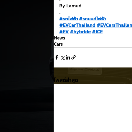
By Lamud
.
#รถไฟฟ้า
#รถยนต์ไฟฟ้า
#EVCarThailand
#EVCarsThaila
#EV
#hybride
#ICE
News
Cars
โพสต์ล่าสุด