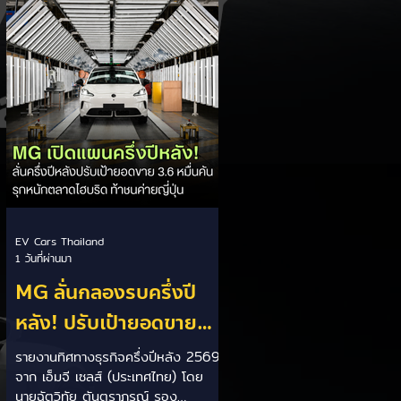
เป็นการพาดพิงถึงอาการ Range
Anxiety หรือความกังวลเรื่องระยะทาง
วิ่งของรถ EV Trump ยังระบุว่า
ปัจจุบันรถยนต์ไฟฟ้ามีสัดส่วนเพียง
ประมาณ 7% ของยอดขายรถใหม่ใน
สหรัฐฯ และใช้ตัวเลขนี้เป็นเหตุผล
ประกอบว่า...
EV Cars Thailand
1 วันที่ผ่านมา
MG ลั่นกลองรบครึ่งปี
หลัง! ปรับเป้ายอดขาย
เพิ่มเป็น 36,000 คัน
รายงานทิศทางธุรกิจครึ่งปีหลัง 2569
จาก เอ็มจี เซลส์ (ประเทศไทย) โดย
พร้อมเดินหน้าลงศึกชิง
นายฉัตวิทัย ตันตราภรณ์ รอง