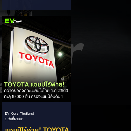
ส่วนแบ่งตลาดไฮบริด
กรรมการผู้จัดการ เผยยอดจดทะเบียน
6 เดือนแรก (ม.ค. - มิ.ย.) โตพุ่ง 67%
(HEV)
แตะ 16,920 คัน พร้อมส่งสัญญาณ
ปรับเป้าหมายยอดขายรวมปีนี้เพิ่มขึ้นเป็น
36,000 คัน จากเดิมตั้งไว้ 30,000
คัน โดยพร้อมเร่งส่งมอบรถค้างสต็อก
(Back Order) ทั้งหมดในระยะเวลาอัน
สั้น - ปรับเป้าเติบโต & เคลียร์ Back
Order: ยอดขายครึ่งปีแรกที่เติบโตสูง
ถึง 67% ประกอบกับการแก้ไขปัญหา
การนำเข้าชิ้นส่วนจากสถานการณ์
ตึงเครียดในตะว
EV Cars Thailand
1 วันที่ผ่านมา
แชมป์ไร้พ่าย! TOYOTA