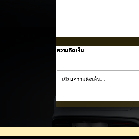
ความคิดเห็น
เขียนความคิดเห็น…
Nissan NX7 EV เผยภาพทีเซอ
แรก! 🚘⚡