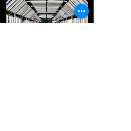
พร้อมล้อเลียนผู้ใช้รถยนต์ไฟฟ้าว่าเหมือน "เป็น
โรค" เพราะเริ่มกังวลเรื่องแบตเตอรี่ตั้งแต่ยัง
เหลือไฟจำนวนมาก และคอยมองหาสถานีชาร์จ
อยู่ตลอดเวลา ซึ่งสื่อมองว่าเป็นการพาดพิงถึง
อาการ Range Anxiety หรือความกังวล
เรื่องระยะทางวิ่งของรถ EV Trump ยังระบุว่า
ปัจจุบันรถยนต์ไฟฟ้ามีสัดส่วนเพียง ประมาณ
7% ของยอดขายรถใหม่ในสหรัฐฯ และใช้
ตัวเลขนี้เป็นเหตุผลประกอบว่า...
EV Cars Thailand
1 วันที่ผ่านมา
MG ลั่นกลองรบครึ่งปีหลัง! ปรับ
เป้ายอดขายเพิ่มเป็น 36,000 คัน
พร้อมเดินหน้าลงศึกชิงส่วนแบ่ง
ตลาดไฮบริด (HEV)
รายงานทิศทางธุรกิจครึ่งปีหลัง 2569 จาก
เอ็มจี เซลส์ (ประเทศไทย) โดย นายฉัตวิทัย ตัน
ตราภรณ์ รองกรรมการผู้จัดการ เผยยอดจด
ทะเบียน 6 เดือนแรก (ม.ค. - มิ.ย.) โตพุ่ง