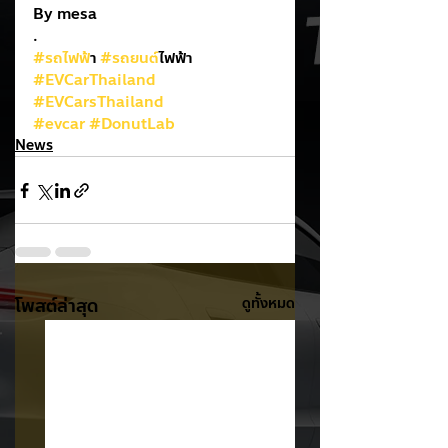
By mesa
.
#รถไฟฟ
้า 
#รถยนต
์ไฟฟ้า
#EVCarThailand
#EVCarsThailand
#evcar
#DonutLab
News
โพสต์ล่าสุด
ดูทั้งหมด