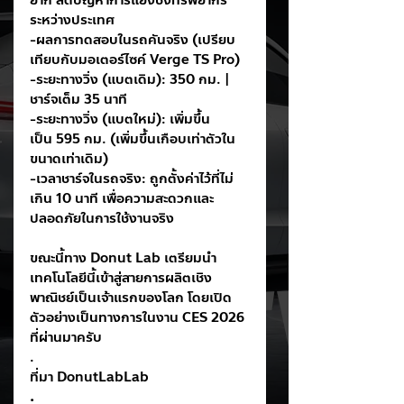
ยาก ลดปัญหาการแย่งชิงทรัพยากร
ระหว่างประเทศ
-ผลการทดสอบในรถคันจริง (เปรียบ
เทียบกับมอเตอร์ไซค์ Verge TS Pro)
-ระยะทางวิ่ง (แบตเดิม): 350 กม. | 
ชาร์จเต็ม 35 นาที
-ระยะทางวิ่ง (แบตใหม่): เพิ่มขึ้น
เป็น 595 กม. (เพิ่มขึ้นเกือบเท่าตัวใน
ขนาดเท่าเดิม)
-เวลาชาร์จในรถจริง: ถูกตั้งค่าไว้ที่ไม่
เกิน 10 นาที เพื่อความสะดวกและ
ปลอดภัยในการใช้งานจริง
ขณะนี้ทาง Donut Lab เตรียมนำ
เทคโนโลยีนี้เข้าสู่สายการผลิตเชิง
พาณิชย์เป็นเจ้าแรกของโลก โดยเปิด
ตัวอย่างเป็นทางการในงาน CES 2026 
ที่ผ่านมาครับ
.
ที่มา DonutLabLab
.