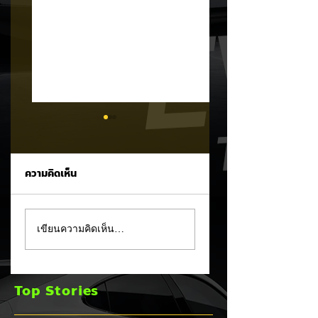
ความคิดเห็น
MG ลั่นกลองรบครึ่งปี
แชมป์ไร้พ่าย!
เขียนความคิดเห็น…
หลัง! ปรับเป้ายอดขาย
TOYOTA กวาดยอด
เพิ่มเป็น 36,000 คัน
จดทะเบียน ก.ค. 69
พร้อมเดินหน้าลงศึก
เฉียด 2 หมื่นคัน คร
Top Stories
ชิงส่วนแบ่งตลาดไฮ
แชมป์อันดับ 1 ในไท
บริด (HEV)