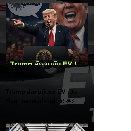
EV Cars Thailand
1 วันที่ผ่านมา
Trump ล้อคนขับรถ EV เป็น
"โรค" กลางเวทีหาเสียง! 🚘⚡
ระหว่างการปราศรัยที่เมืองลาสเวกัส Donald
Trump กลับมาวิจารณ์รถยนต์ไฟฟ้าอีกครั้ง
โดยกล่าวว่าตนเองเป็นผู้ "ยุติ EV Mandate"