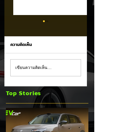
ความคิดเห็น
รัฐบาลจ่อขึ้นภาษี EV
Mitsubishi Motor
เขียนความคิดเห็น…
นำเข้า! ค่ายรถจีนผวา
เผยงบ Q1 FY2026
ผู้นำเข้ารถ EV เตือน
กำไรพุ่งโต 100% แม
ราคารถใหม่พุ่ง 30%
ยอดขายโลกลด 8%
Top Stories
เร่งส่ง Pajero ใหม่
และบุก HEV