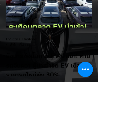
โดยสาร และการรองรับเทคโนโลยีชาร์จเร็ว DC
Fast Charge รายละเอียดจากรายงาน (อ้า
งอิงสเปคยุโรป): มิติตัวถังและพื้นที่: ตัวรถยาว
4,270 มม. กว้าง 1,810 มม. สูง 1,635 มม.
ระยะฐานล้อ 2,605 มม. ความจุสัมภาระท้าย
510 ลิตร (พับเบาะเพิ่มเป็น 1,605 ลิตร)...
EV Cars Thailand
9 ชั่วโมงที่ผ่านมา
รัฐบาลจ่อขึ้นภาษี EV นำเข้า! ค่าย
รถจีนผวา ผู้นำเข้ารถ EV เตือน
ราคารถใหม่พุ่ง 30%
กระทรวงการคลัง นำโดย นายเอกนิติ นิติทัณฑ์
ประภาศ เตรียมปรับโครงสร้างภาษีสรรพสามิต
รถยนต์ไฟฟ้า (EV) โดยจ่อปรับขึ้นอัตราภาษี
สำหรับรถยนต์ EV นำเข้า (CBU) จากค่ายที่
ไม่มีโรงงานผลิตในไทย ขณะเดียวกันจะมอบ
สิทธิประโยชน์ทางภาษีที่เหนือกว่าให้กับผู้
ประกอบการที่เข้ามาตั้งโรงงานผลิตและใช้เครือ
ข่ายซัพพลายเชนชิ้นส่วนในประเทศ โดยเตรียม