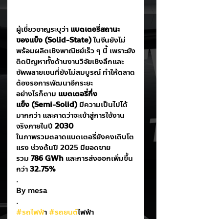
ผู้เชี่ยวชาญระบุว่า 
แบตเตอรี่สถานะ
ของแข็ง (Solid-State)
 ในจีนยังไม่
พร้อมผลิตเชิงพาณิชย์เร็ว ๆ นี้ เพราะยัง
ติดปัญหาทั้งด้านงานวิจัยเชิงลึกและ
ซัพพลายเชนที่ยังไม่สมบูรณ์ ทำให้ตลาด
ต้องรอการพัฒนาอีกระยะ
อย่างไรก็ตาม 
แบตเตอรี่กึ่ง
แข็ง (Semi-Solid)
 มีความเป็นไปได้
มากกว่า และคาดว่าจะเข้าสู่การใช้งาน
จริงภายในปี 
2030
ในภาพรวมตลาดแบตเตอรี่ยังคงเติบโต
แรง ช่วงต้นปี 2025 มียอดขาย
รวม 
786 GWh
 และการส่งออกเพิ่มขึ้น
กว่า 
32.75%
.
By mesa
.
#รถไฟฟ
้า 
#รถยนต
์ไฟฟ้า