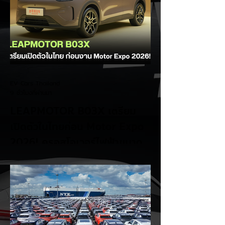
EV Cars Thailand
9 ชั่วโมงที่ผ่านมา
LEAPMOTOR B03X เตรียม
เปิดตัวในไทยก่อน Motor Expo
2026! ครอสโอเวอร์ไฟฟ้าขนาด
กะทัดรัด ลุ้นสเปคและราคาเร็วๆ นี้
LEAPMOTOR B03X รถยนต์ไฟฟ้าทรง
Compact Crossover ขับเคลื่อนล้อหน้า รุ่น
ใหม่ล่าสุดจากแบรนด์ LEAPMOTOR ที่เตรียม
เปิดตัวในประเทศไทยก่อนช่วงงาน MOTOR
EXPO 2026 โดย B03X ถือเป็นรถ EV ไซส์
กะทัดรัดที่ชูจุดเด่นเรื่องพื้นที่ใช้สอยภายในห้อง